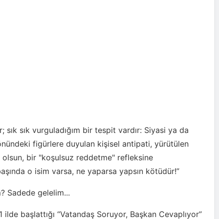
r; sık sık vurguladığım bir tespit vardır: Siyasi ya da
ündeki figürlere duyulan kişisel antipati, yürütülen
 olsun, bir "koşulsuz reddetme" refleksine
 başında o isim varsa, ne yaparsa yapsın kötüdür!”
? Sadede gelelim...
81 ilde başlattığı “Vatandaş Soruyor, Başkan Cevaplıyor”