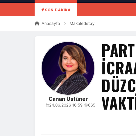
SON DAKİKA
Anasayfa
Makaledetay
PART
İCRA
DÜZC
VAKT
Canan Üstüner
24.06.2026 16:59
·
665