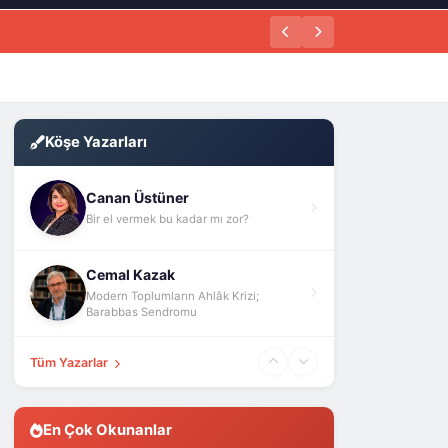
Köşe Yazarları
Canan Üstüner
Bir el vermek bu kadar mı zor?
Cemal Kazak
Modern Toplumların Ahlâk Krizi;
Barabbas Sendromu
Tüm Yazarlar
En Çok Okunanlar