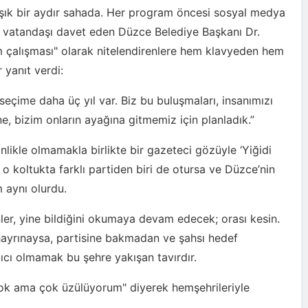
ık bir aydır sahada. Her program öncesi sosyal medya
 vatandaşı davet eden Düzce Belediye Başkanı Dr.
çim çalışması" olarak nitelendirenlere hem klavyeden hem
 yanıt verdi:
 seçime daha üç yıl var. Biz bu buluşmaları, insanımızı
, bizim onların ayağına gitmemiz için planladık.”
likle olmamakla birlikte bir gazeteci gözüyle ‘Yiğidi
 o koltukta farklı partiden biri de otursa ve Düzce’nin
 aynı olurdu.
enler, yine bildiğini okumaya devam edecek; orası kesin.
hayrınaysa, partisine bakmadan ve şahsı hedef
ıcı olmamak bu şehre yakışan tavırdır.
 "Çok ama çok üzülüyorum" diyerek hemşehrileriyle