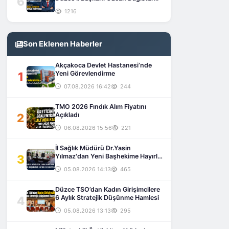
6
1216
Son Eklenen Haberler
Akçakoca Devlet Hastanesi’nde
1
Yeni Görevlendirme
07.08.2026 16:42
244
TMO 2026 Fındık Alım Fiyatını
2
Açıkladı
06.08.2026 15:56
221
İl Sağlık Müdürü Dr.Yasin
3
Yılmaz'dan Yeni Başhekime Hayırlı
Olsun Ziyareti
05.08.2026 14:13
465
Düzce TSO’dan Kadın Girişimcilere
4
6 Aylık Stratejik Düşünme Hamlesi
05.08.2026 13:13
295