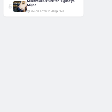
Milletvekili Öztürk’ten Yığılca’ya
5
Müjde
04.08.2026 16:48
349