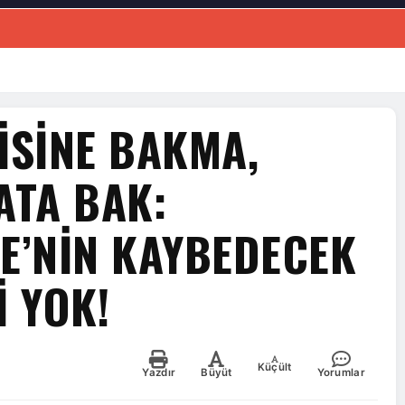
İSİNE BAKMA,
ATA BAK:
E’NİN KAYBEDECEK
İ YOK!
Küçült
Yazdır
Büyüt
Yorumlar