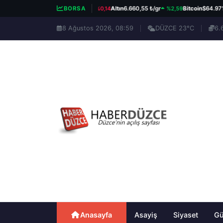
%0,14
%2,59
%
BIST 100
13.779,39
BORSA
Altın
6.660,55 ₺/gr
Bitcoin
$64.971
8 Ağustos 2026, 08:59
DÜZCE 23°C
6.
Anasayfa
Asayiş
Siyaset
G