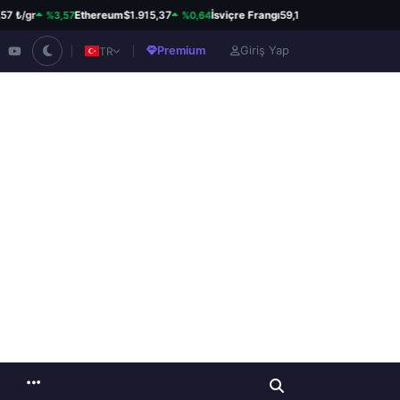
%3,57
%0,64
%0,82
₺/gr
Ethereum
$1.915,37
İsviçre Frangı
59,12 ₺
Kanada Dolar
Premium
Giriş Yap
TR