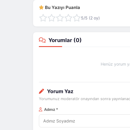
Bu Yazıyı Puanla
5
/5 (
2
oy)
Yorumlar (
0
)
Henüz yorum ya
Yorum Yaz
Yorumunuz moderatör onayından sonra yayınlanaca
Adınız *