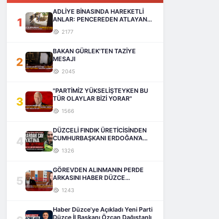
ADLİYE BİNASINDA HAREKETLİ
1
ANLAR: PENCEREDEN ATLAYAN
ADAM HAYATINI KAYBETTİ
2177
BAKAN GÜRLEK'TEN TAZİYE
2
MESAJI
2045
"PARTİMİZ YÜKSELİŞTEYKEN BU
3
TÜR OLAYLAR BİZİ YORAR"
1566
DÜZCELİ FINDIK ÜRETİCİSİNDEN
4
CUMHURBAŞKANI ERDOĞAN’A
SESLENİŞ
1326
GÖREVDEN ALINMANIN PERDE
5
ARKASINI HABER DÜZCE
AÇIKLIYOR
1243
Haber Düzce'ye Açıkladı Yeni Parti
Düzce İl Başkanı Özcan Dağıstanlı