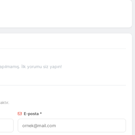
pılmamış. İlk yorumu siz yapın!
ktır.
E-posta *