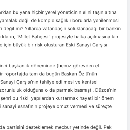
’dan bu yana hiçbir yerel yöneticinin elini taşın altına
yamalak değil de komple sağlıklı borularla yenilenmesi
ri değil mi? Yıllarca vatandaşın soluklanacağı bir bankın
kların, "Millet Bahçesi" projesiyle halka açılmasına kim
e için büyük bir risk oluşturan Eski Sanayi Çarşısı
kinci başkanlık döneminde (henüz görevden el
bir röportajda tam da bugün Başkan Özlü’nün
Sanayi Çarşısı’nın tahliye edilmesi ve kentsel
, zorunluluk olduğuna o da parmak basmıştı. Düzce’nin
 şehri bu riskli yapılardan kurtarmak hayati bir önem
ki sanayi esnafının projeye omuz vermesi ve süreçte
da partisini desteklemek mecburiyetinde değil. Pek