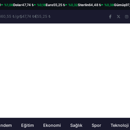
1,08
%0,18
%0,32
%0,38
Dolar
47,74 ₺
Euro
55,25 ₺
Sterlin
64,48 ₺
Gümüş
97,57 
660,55 ₺/gr
47,74 ₺
55,25 ₺
ündem
Eğitim
Ekonomi
Sağlık
Spor
Teknoloji