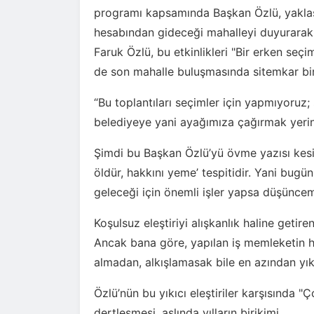
programı kapsamında Başkan Özlü, yaklaş
hesabından gideceği mahalleyi duyurarak
Faruk Özlü, bu etkinlikleri "Bir erken se
de son mahalle buluşmasında sitemkar bir
“Bu toplantıları seçimler için yapmıyoruz;
belediyeye yani ayağımıza çağırmak yerine
Şimdi bu Başkan Özlü’yü övme yazısı kesin
öldür, hakkını yeme’ tespitidir. Yani bugün
geleceği için önemli işler yapsa düşüncem
Koşulsuz eleştiriyi alışkanlık haline getir
Ancak bana göre, yapılan iş memleketin 
almadan, alkışlamasak bile en azından yık
Özlü’nün bu yıkıcı eleştiriler karşısında
dertleşmesi, aslında yılların birikimi...