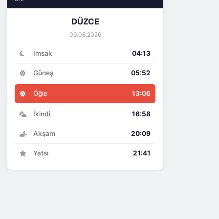
DÜZCE
09.08.2026
İmsak
04:13
Güneş
05:52
Öğle
13:06
İkindi
16:58
Akşam
20:09
Yatsı
21:41