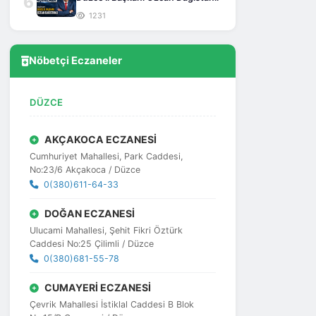
6
1231
Nöbetçi Eczaneler
DÜZCE
AKÇAKOCA ECZANESİ
Cumhuriyet Mahallesi, Park Caddesi,
No:23/6 Akçakoca / Düzce
0(380)611-64-33
DOĞAN ECZANESİ
Ulucami Mahallesi, Şehit Fikri Öztürk
Caddesi No:25 Çilimli / Düzce
0(380)681-55-78
CUMAYERİ ECZANESİ
Çevrik Mahallesi İstiklal Caddesi B Blok