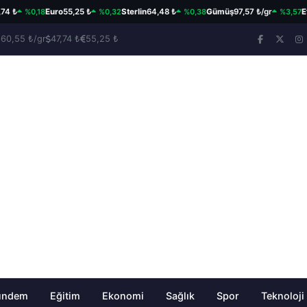
%0,18
%0,32
%0,38
%3,57
Euro
55,25 ₺
Sterlin
64,48 ₺
Gümüş
97,57 ₺/gr
Ether
660,55 ₺/gr
47,74 ₺
55,25 ₺
ündem
Eğitim
Ekonomi
Sağlık
Spor
Teknoloji