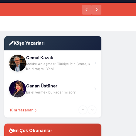
Köşe Yazarları
Cemal Kazak
Mekke Anlaşması: Türkiye İçin Stratejik
Kaldıraç mı, Yeni...
Canan Üstüner
Bir el vermek bu kadar mı zor?
Tüm Yazarlar
En Çok Okunanlar