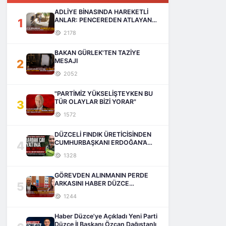
ADLİYE BİNASINDA HAREKETLİ
1
ANLAR: PENCEREDEN ATLAYAN
ADAM HAYATINI KAYBETTİ
2178
BAKAN GÜRLEK'TEN TAZİYE
2
MESAJI
2052
"PARTİMİZ YÜKSELİŞTEYKEN BU
3
TÜR OLAYLAR BİZİ YORAR"
1572
DÜZCELİ FINDIK ÜRETİCİSİNDEN
4
CUMHURBAŞKANI ERDOĞAN’A
SESLENİŞ
1328
GÖREVDEN ALINMANIN PERDE
5
ARKASINI HABER DÜZCE
AÇIKLIYOR
1244
Haber Düzce'ye Açıkladı Yeni Parti
Düzce İl Başkanı Özcan Dağıstanlı