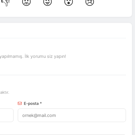
👎
😡
😜
😮
😢
pılmamış. İlk yorumu siz yapın!
ktır.
E-posta *