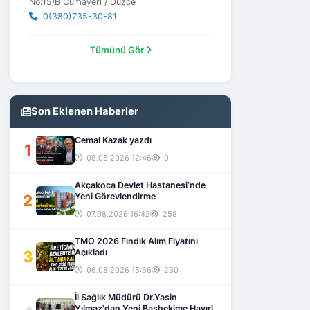
No:15/B Cumayeri / Düzce
0(380)735-30-81
Tümünü Gör
Son Eklenen Haberler
Cemal Kazak yazdı
1
08.08.2026 12:46
0
Akçakoca Devlet Hastanesi’nde
2
Yeni Görevlendirme
07.08.2026 16:42
258
TMO 2026 Fındık Alım Fiyatını
3
Açıkladı
06.08.2026 15:56
230
İl Sağlık Müdürü Dr.Yasin
Yılmaz'dan Yeni Başhekime Hayırlı