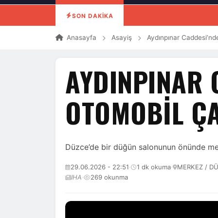
SON DAKİKA
Anasayfa
Asayiş
Aydınpınar Caddesi’nde 
AYDINPINAR 
OTOMOBIL ÇA
Düzce’de bir düğün salonunun önünde meyd
29.06.2026 - 22:51
·
1 dk okuma
·
MERKEZ / D
IHA
·
269 okunma