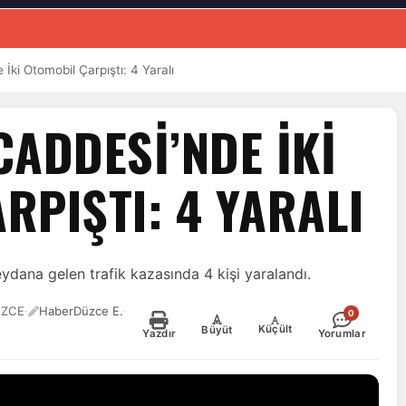
İki Otomobil Çarpıştı: 4 Yaralı
CADDESI’NDE İKI
RPIŞTI: 4 YARALI
ana gelen trafik kazasında 4 kişi yaralandı.
ÜZCE
·
HaberDüzce E.
·
0
-
+
Küçült
Büyüt
Yazdır
Yorumlar