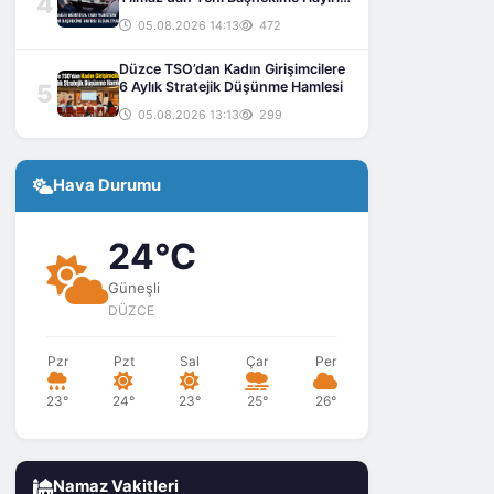
4
Olsun Ziyareti
05.08.2026 14:13
472
Düzce TSO’dan Kadın Girişimcilere
5
6 Aylık Stratejik Düşünme Hamlesi
05.08.2026 13:13
299
Hava Durumu
24°C
Güneşli
DÜZCE
Pzr
Pzt
Sal
Çar
Per
23°
24°
23°
25°
26°
Namaz Vakitleri