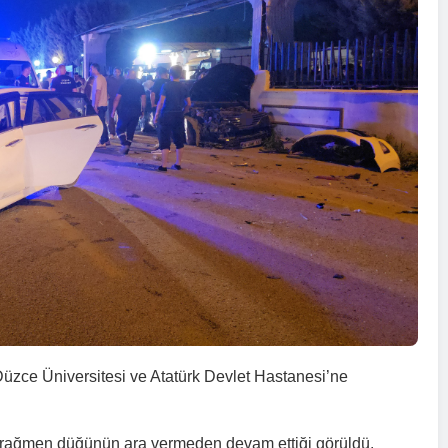
Düzce Üniversitesi ve Atatürk Devlet Hastanesi’ne
ya rağmen düğünün ara vermeden devam ettiği görüldü.