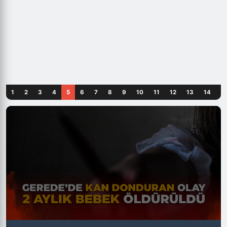
1
2
3
4
5
6
7
8
9
10
11
12
13
14
1