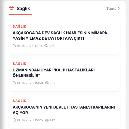
Sağlık
Tümü
SAĞLIK
AKÇAKOCA’DA DEV SAĞLIK HAMLESİNİN MİMARI:
YASİN YILMAZ DETAYI ORTAYA ÇIKTI
14.04.2026 17:01
305
SAĞLIK
UZMANINDAN UYARI "KALP HASTALIKLARI
ÖNLENEBİLİR"
10.04.2026 15:50
262
SAĞLIK
AKÇAKOCA’NIN YENİ DEVLET HASTANESİ KAPILARINI
AÇIYOR
10.04.2026 15:25
412