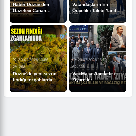
Haber Düzce’den
Vatandaşların En
Gazeteci Canan
Öncelikli Talebi Yanıt
Üstüner’e Özel
Buluyor
Değerlendirme…
30.07.2026 13:56
29.07.2026 16:10
268
295
Düzce’de yeni sezon
Vali Makas’tan İade-i
fındığı tezgahlarda:
Ziyaretler
Kilosu 200 lira