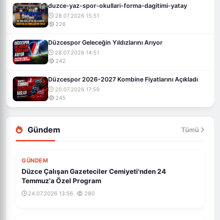
duzce-yaz-spor-okullari-forma-dagitimi-yatay
28.07.2026 15:51
226
Düzcespor Geleceğin Yıldızlarını Arıyor
28.07.2026 14:51
242
Düzcespor 2026-2027 Kombine Fiyatlarını Açıkladı
20.07.2026 17:59
245
Gündem
Tümü
GÜNDEM
Düzce Çalışan Gazeteciler Cemiyeti'nden 24
Temmuz'a Özel Program
24.07.2026 13:56
280
GÜNDEM