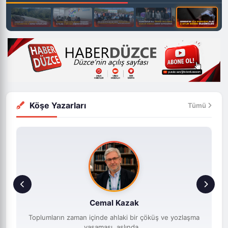
ASAYIŞ
GEREDE'DE KAN DONDURAN OLAY: 2
AYLIK BEBEK ÖLDÜRÜLDÜ
Edinilen bilgiye göre,Geredeilçesine
bağlıKitirlerMahallesi’ndeki bir evde S.C. isimli kadın, henüz 2
aylık olan...
Köşe Yazarları
Tümü
Cemal Kazak
Toplumların zaman içinde ahlaki bir çöküş ve yozlaşma
yaşaması, aslında...