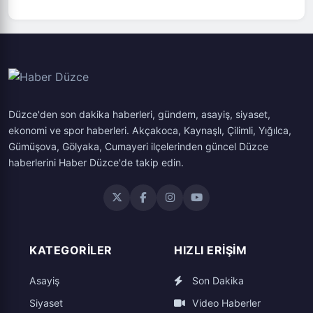
5 Fotoğraf
4 Fotoğraf
5 Fotoğraf
4 Fotoğraf
Türk Kızılay Batı
Otomobili 36 yıl garajda
Atalık sarı buğday
Gurbetçilerin dönüş
Hatay'ın benzersiz lezzeti
Turşu suyuyla
10 Fotoğraf
Karadeniz Bölge Afet
sakladı
kazanlarda kaynadı,
yolculuğunda bagajlar
Osmanlı meyveli etli
Tava ciğerinin yol
kağıt kebabı da tescillendi
mayalanıyor, soğuk
Lojistik Merkezi
güneşin kollarına bırakıldı
yöresel lezzet dolu
yemekleri işletmelere
arkadaşı Karaağaç
Dunya Mimarisinden
sularda saklanıyor
kazandırılacak
biberinin ünü sınırları aştı
Kareler
Düzce'den son dakika haberleri, gündem, asayiş, siyaset,
ekonomi ve spor haberleri. Akçakoca, Kaynaşlı, Çilimli, Yığılca,
Gümüşova, Gölyaka, Cumayeri ilçelerinden güncel Düzce
haberlerini Haber Düzce'de takip edin.
KATEGORILER
HIZLI ERIŞIM
Asayiş
Son Dakika
Siyaset
Video Haberler