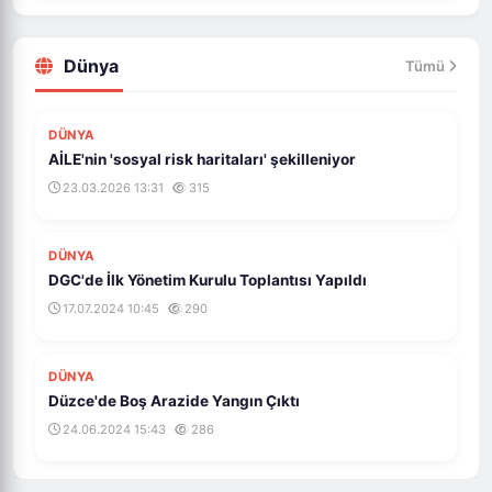
Dünya
Tümü
DÜNYA
AİLE'nin 'sosyal risk haritaları' şekilleniyor
23.03.2026 13:31
315
DÜNYA
DGC'de İlk Yönetim Kurulu Toplantısı Yapıldı
17.07.2024 10:45
290
DÜNYA
Düzce'de Boş Arazide Yangın Çıktı
24.06.2024 15:43
286