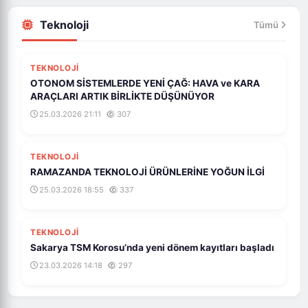
Teknoloji
Tümü
TEKNOLOJI
OTONOM SİSTEMLERDE YENİ ÇAĞ: HAVA ve KARA
ARAÇLARI ARTIK BİRLİKTE DÜŞÜNÜYOR
25.03.2026 21:11
307
TEKNOLOJI
RAMAZANDA TEKNOLOJİ ÜRÜNLERİNE YOĞUN İLGİ
25.03.2026 18:55
337
TEKNOLOJI
Sakarya TSM Korosu’nda yeni dönem kayıtları başladı
23.03.2026 14:18
297