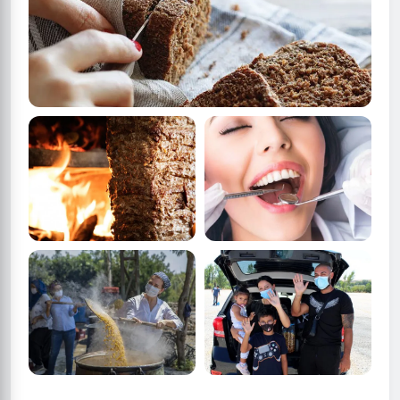
5 Fotoğraf
Glüten içermeyen malzemelerle yapabileceğiniz
birbirinden nefis yemek tarifleri
5 Fotoğraf
5 Fotoğraf
Güzel haber bu kez de o
Diş taşı nedir ve neden
şehrimizden geldi!
olur? İşte diş taşlarıyla
Turistlerin gözdesi
ilgili bilinmesi gerekenler
5 Fotoğraf
7 Fotoğraf