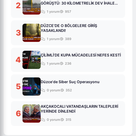
2
GÖRÜŞTÜ: 30 KİLOMETRELİK DEV İHALE
YOLDA!
1 yorum
957
DÜZCE’DE O BÖLGELERE GİRİŞ
3
YASAKLANDI!
1 yorum
389
ÇİLİMLİ’DE KUPA MÜCADELESİ NEFES KESTİ
4
1 yorum
236
Düzce'de Siber Suç Operasyonu
5
0 yorum
352
AKÇAKOCALI VATANDAŞLARIN TALEPLERİ
6
YERİNDE DİNLENDİ
0 yorum
315