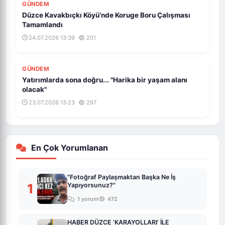
Düzce Kavakbıçkı Köyü’nde Koruge Boru Çalışması
Tamamlandı
24.07.2026 13:39
201
GÜNDEM
Yatırımlarda sona doğru... "Harika bir yaşam alanı
olacak"
23.07.2026 13:23
297
En Çok Yorumlanan
"Fotoğraf Paylaşmaktan Başka Ne İş
1
Yapıyorsunuz?"
1 yorum
472
HABER DÜZCE ‘KARAYOLLARI’ İLE