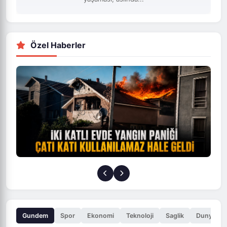
Özel Haberler
Gundem
Spor
Ekonomi
Teknoloji
Saglik
Dunya