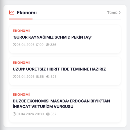
Ekonomi
Tümü
EKONOMI
'GURUR KAYNAĞIMIZ SCHMID PEKİNTAŞ'
08.04.2026 17:09
336
EKONOMI
UZUN: ÜCRETSİZ HİBRİT FİDE TEMİNİNE HAZIRIZ
03.04.2026 18:56
325
EKONOMI
DÜZCE EKONOMİSİ MASADA: ERDOĞAN BIYIK’TAN
İHRACAT VE TURİZM VURGUSU
01.04.2026 20:39
357