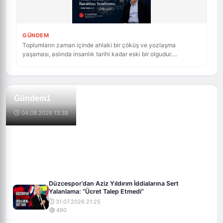
GÜNDEM
Toplumların zaman içinde ahlaki bir çöküş ve yozlaşma
yaşaması, aslında insanlık tarihi kadar eski bir olgudur.
Toplumsal yapıyı bir arada tutan en temel unsurun ahlaki
normlar ve değerler bütünü olduğu düşünüldüğünde, bu
normlardaki aşınma yalnızca bireysel değil, aynı zamanda
yapısal bir soruna işaret eder. Son yıllarda gerek küresel ölçekte
Gündem1
gerekse yerel düzeyde bu değerlerin hızla aşındığına şahit
oluyoruz. Ancak bu süreci yalnızca basit bir nesil çatışması ya
04.08.2026 13:38
da geleneksel değerlerin modernleşme karşısındaki çözülmesi
olarak değerlendirmek, meseleyi yüzeysel bir çerçeveye
indirgemek olur.
Düzcespor’dan Aziz Yıldırım İddialarına Sert
Yalanlama: “Ücret Talep Etmedi”
31.07.2026 21:25
490