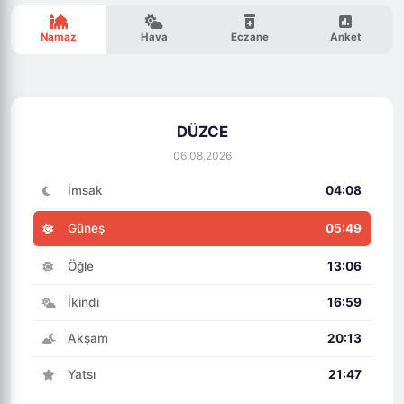
Namaz
Hava
Eczane
Anket
DÜZCE
06.08.2026
İmsak
04:08
Güneş
05:49
Öğle
13:06
İkindi
16:59
Akşam
20:13
Yatsı
21:47