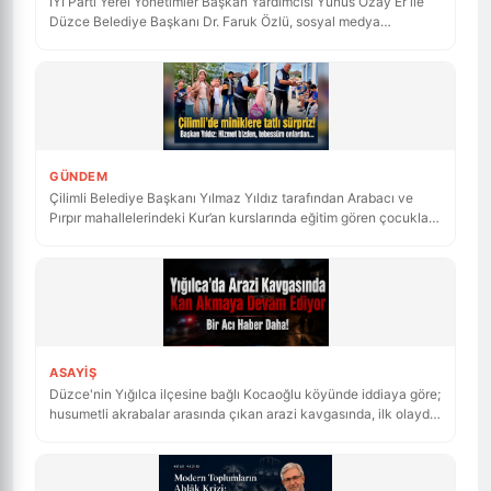
Düzce Belediye Başkanı Dr. Faruk Özlü, sosyal medya
üzerinden bir kez daha karşı karşıya geldi. Düzce’nin ulaşım
vizyonunu eleştiren Er’e yanıt veren Başkan Özlü, kentteki
memnuniyet oranlarını ve yeni elektrikli otobüs projesini verilerle
savunarak, "Belediye üzerinden size ekmek çıkmaz." çağrısı
yaptı.
GÜNDEM
Çilimli Belediye Başkanı Yılmaz Yıldız tarafından Arabacı ve
Pırpır mahallelerindeki Kur’an kurslarında eğitim gören çocuklara
dondurma ikramında bulunuldu, miniklerin neşesine ortak
olundu.
ASAYIŞ
Düzce'nin Yığılca ilçesine bağlı Kocaoğlu köyünde iddiaya göre;
husumetli akrabalar arasında çıkan arazi kavgasında, ilk olayda
yaralanan ve hastanede hayatını kaybeden Naim K.'nin
ardından bugün Saime K. de uğradığı silahlı saldırı sonucu
hayatını kaybetti.