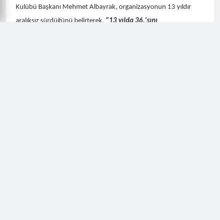
Kulübü Başkanı Mehmet Albayrak, organizasyonun 13 yıldır
aralıksız sürdüğünü belirterek,
"13 yılda 36.'sını
gerçekleştirdiğimiz festivalimizde öncelikle huzurlu bir kamp
ortamı oluşuyor. Dün akşam ve bugün çok güzel bir kamp
süreci geçirdik. Şimdi yarışlarımız devam ediyor. Bugün
ekstrem etap, yarın ise normal etap yarışlarımız olacak"
dedi.