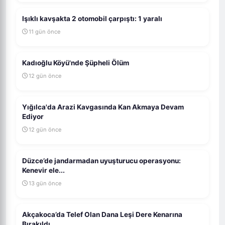
Işıklı kavşakta 2 otomobil çarpıştı: 1 yaralı
11 gün önce
Kadıoğlu Köyü'nde Şüpheli Ölüm
12 gün önce
Yığılca'da Arazi Kavgasında Kan Akmaya Devam
Ediyor
12 gün önce
Düzce’de jandarmadan uyuşturucu operasyonu:
Kenevir ele...
13 gün önce
Akçakoca’da Telef Olan Dana Leşi Dere Kenarına
Bırakıldı