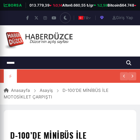
%0,14
%2,59
%0
BORSA
BIST 100
13.779,39
Altın
6.660,55 ₺/gr
Bitcoin
$64.748
Giriş Yap
TR
Anasayfa
Asayiş
D-100’DE MİNİBÜS İLE
MOTOSİKLET ÇARPIŞTI
D-100’DE MİNİBÜS İLE