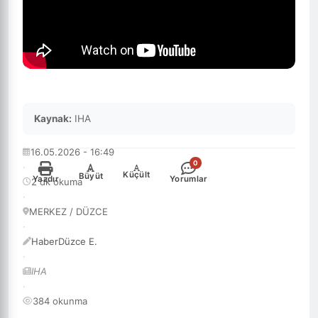
Kaynak:
IHA
16.05.2026 - 16:49
0
·
-
+
Küçült
Büyüt
Yazdır
Yorumlar
2 dk okuma
·
MERKEZ / DÜZCE
·
HaberDüzce E.
·
IHA
·
384 okunma