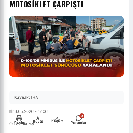
MOTOSİKLET ÇARPIŞTI
Kaynak:
IHA
16.05.2026 - 17:06
0
·
-
+
Küçült
Büyüt
Yazdır
Yorumlar
1 dk okuma
·