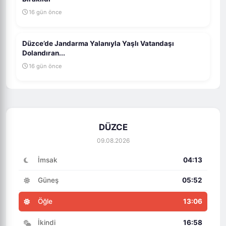
16 gün önce
Düzce’de Jandarma Yalanıyla Yaşlı Vatandaşı
Dolandıran...
16 gün önce
DÜZCE
09.08.2026
İmsak
04:13
Güneş
05:52
Öğle
13:06
İkindi
16:58