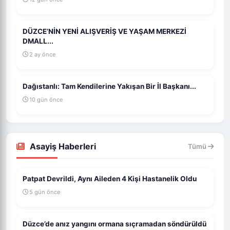
DÜZCE’NİN YENİ ALIŞVERİŞ VE YAŞAM MERKEZİ
DMALL...
2 ay önce
Dağıstanlı: Tam Kendilerine Yakışan Bir İl Başkanı...
10 gün önce
Asayiş Haberleri
Tümü
Patpat Devrildi, Aynı Aileden 4 Kişi Hastanelik Oldu
5 gün önce
Düzce’de anız yangını ormana sıçramadan söndürüldü