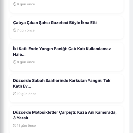
6 gün önce
Çatıya Çıkan Şahsı Gazeteci Böyle İkna Etti
7 gün önce
İki Katlı Evde Yangın Paniği: Çatı Katı Kullanılamaz
Hale...
8 gün önce
Düzce’de Sabah Saatlerinde Korkutan Yangın: Tek
Katlı Ev...
10 gün önce
Düzce’de Motosikletler Çarpıştı: Kaza Anı Kamerada,
3 Yaralı
11 gün önce