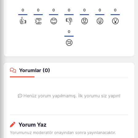
0
0
0
0
0
0
0
👍
👏
😊
👎
😡
😜
😮
0
😢
Yorumlar (
0
)
Henüz yorum yapılmamış. İlk yorumu siz yapın!
Yorum Yaz
Yorumunuz moderatör onayından sonra yayınlanacaktır.