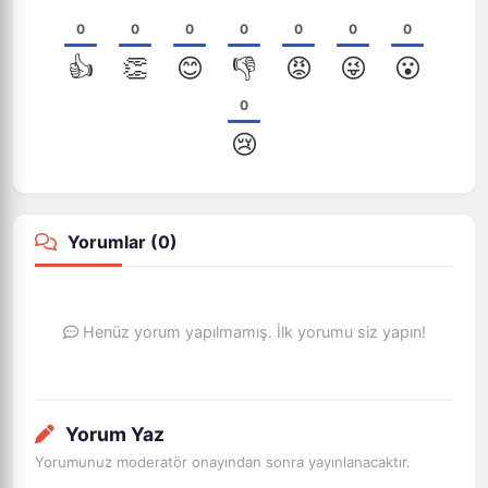
0
0
0
0
0
0
0
👍
👏
😊
👎
😡
😜
😮
0
😢
Yorumlar (
0
)
Henüz yorum yapılmamış. İlk yorumu siz yapın!
Yorum Yaz
Yorumunuz moderatör onayından sonra yayınlanacaktır.