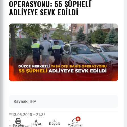
OPERASYONU: 55 ŞÜPHELİ
ADLİYEYE SEVK EDİLDİ
Kaynak:
IHA
13.05.2026 - 21:35
0
·
-
+
Küçült
Büyüt
Yazdır
Yorumlar
1 dk okuma