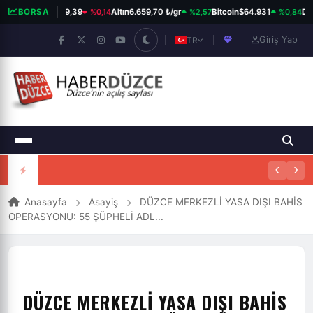
%0,14
%2,57
%0,84
BIST 100
BORSA
13.779,39
Altın
6.659,70 ₺/gr
Bitcoin
$64.931
Dol
Giriş Yap
TR
Anasayfa
Asayiş
DÜZCE MERKEZLİ YASA DIŞI BAHİS
OPERASYONU: 55 ŞÜPHELİ ADL...
DÜZCE MERKEZLİ YASA DIŞI BAHİS