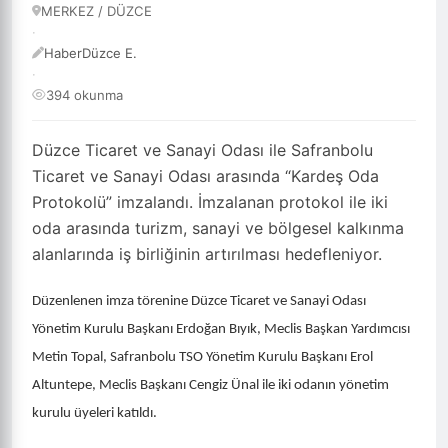
13.05.2026 - 21:23
0
·
-
+
Küçült
Büyüt
Yazdır
Yorumlar
2 dk okuma
·
MERKEZ / DÜZCE
·
HaberDüzce E.
·
394 okunma
Düzce Ticaret ve Sanayi Odası ile Safranbolu
Ticaret ve Sanayi Odası arasında “Kardeş Oda
Protokolü” imzalandı. İmzalanan protokol ile iki
oda arasında turizm, sanayi ve bölgesel kalkınma