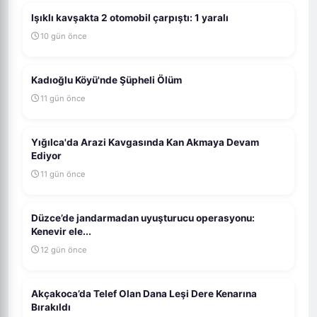
Işıklı kavşakta 2 otomobil çarpıştı: 1 yaralı
10 gün önce
Kadıoğlu Köyü'nde Şüpheli Ölüm
11 gün önce
Yığılca'da Arazi Kavgasında Kan Akmaya Devam
Ediyor
11 gün önce
Düzce’de jandarmadan uyuşturucu operasyonu:
Kenevir ele...
12 gün önce
Akçakoca’da Telef Olan Dana Leşi Dere Kenarına
Bırakıldı