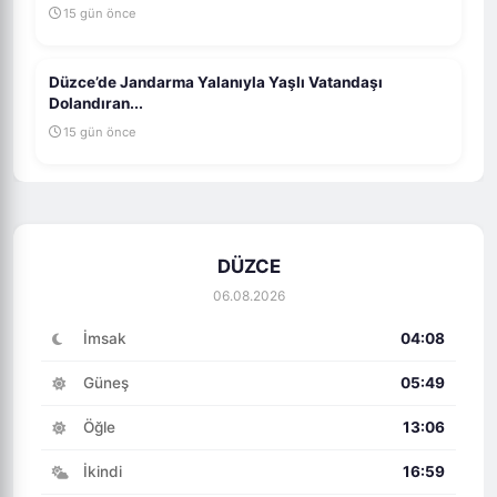
15 gün önce
Düzce’de Jandarma Yalanıyla Yaşlı Vatandaşı
Dolandıran...
15 gün önce
DÜZCE
06.08.2026
İmsak
04:08
Güneş
05:49
Öğle
13:06
İkindi
16:59