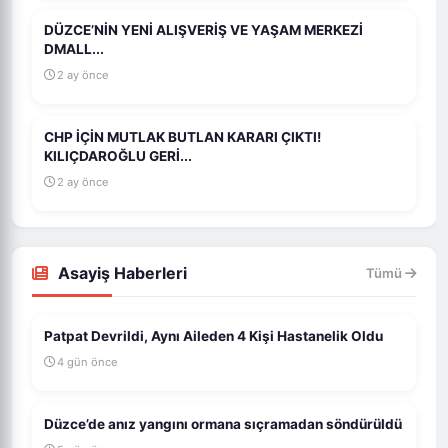
DÜZCE’NİN YENİ ALIŞVERİŞ VE YAŞAM MERKEZİ
DMALL...
2 ay önce
CHP İÇİN MUTLAK BUTLAN KARARI ÇIKTI!
KILIÇDAROĞLU GERİ...
2 ay önce
Asayiş Haberleri
Tümü
Patpat Devrildi, Aynı Aileden 4 Kişi Hastanelik Oldu
4 gün önce
Düzce’de anız yangını ormana sıçramadan söndürüldü