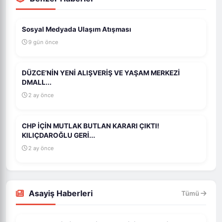
Sosyal Medyada Ulaşım Atışması
9 gün önce
DÜZCE’NİN YENİ ALIŞVERİŞ VE YAŞAM MERKEZİ
DMALL...
2 ay önce
CHP İÇİN MUTLAK BUTLAN KARARI ÇIKTI!
KILIÇDAROĞLU GERİ...
2 ay önce
Asayiş Haberleri
Tümü