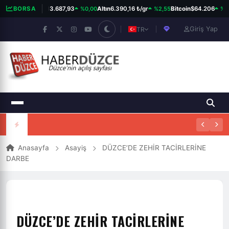
%0,00
%2,55
%0,
BORSA
BIST 100
13.687,93
Altın
6.390,16 ₺/gr
Bitcoin
$64.206
Giriş Yap
TR
Anasayfa
Asayiş
DÜZCE’DE ZEHİR TACİRLERİNE
DARBE
DÜZCE’DE ZEHİR TACİRLERİNE