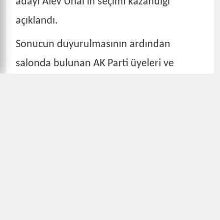
adayı Alev Ünal’ın seçimi kazandığı
açıklandı.
Sonucun duyurulmasının ardından
salonda bulunan AK Parti üyeleri ve
destekçileri alkışlarla kararı kutladı. Bu
sırada seçimi takip etmek üzere meclis
salonunda bulunan bazı vatandaşlar ise
sonuçlara tepki gösterdi.
Tepkilerin büyümesiyle birlikte salonda
kısa süreli gerginlik yaşandı. Meclis üyeleri
ile bazı vatandaşlar arasında sözlü