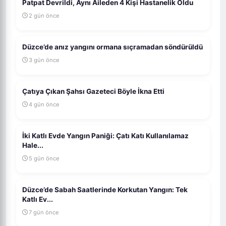
Patpat Devrildi, Aynı Aileden 4 Kişi Hastanelik Oldu
2 gün önce
Düzce’de anız yangını ormana sıçramadan söndürüldü
3 gün önce
Çatıya Çıkan Şahsı Gazeteci Böyle İkna Etti
4 gün önce
İki Katlı Evde Yangın Paniği: Çatı Katı Kullanılamaz
Hale...
5 gün önce
Düzce’de Sabah Saatlerinde Korkutan Yangın: Tek
Katlı Ev...
7 gün önce