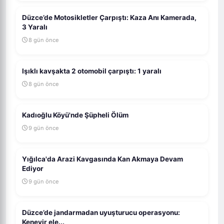
Düzce’de Motosikletler Çarpıştı: Kaza Anı Kamerada,
3 Yaralı
8 gün önce
Işıklı kavşakta 2 otomobil çarpıştı: 1 yaralı
8 gün önce
Kadıoğlu Köyü'nde Şüpheli Ölüm
9 gün önce
Yığılca'da Arazi Kavgasında Kan Akmaya Devam
Ediyor
9 gün önce
Düzce’de jandarmadan uyuşturucu operasyonu:
Kenevir ele...