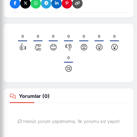
0
0
0
0
0
0
0
👍
👏
😊
👎
😡
😜
😮
0
😢
Yorumlar (
0
)
Henüz yorum yapılmamış. İlk yorumu siz yapın!