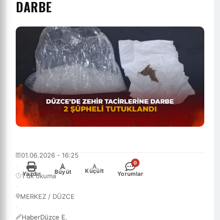
DARBE
01.06.2026 - 16:25
0
·
-
+
Küçült
Büyüt
Yazdır
Yorumlar
1 dk okuma
·
MERKEZ / DÜZCE
·
HaberDüzce E.