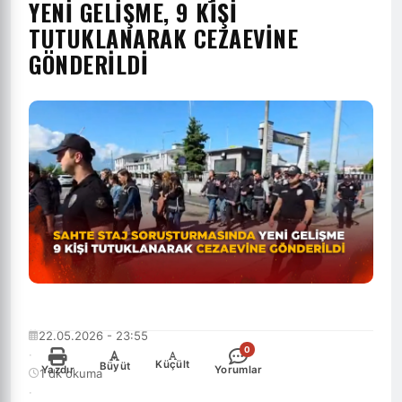
YENİ GELİŞME, 9 KİŞİ
TUTUKLANARAK CEZAEVİNE
GÖNDERİLDİ
22.05.2026 - 23:55
0
·
-
+
Küçült
Büyüt
Yazdır
Yorumlar
1 dk okuma
·