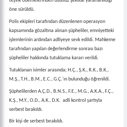
teşvik ödemelerinden usulsüz şekilde yararlanıldığı
öne sürüldü.
Polis ekipleri tarafından düzenlenen operasyon
kapsamında gözaltına alınan şüpheliler, emniyetteki
işlemlerinin ardından adliyeye sevk edildi. Mahkeme
tarafından yapılan değerlendirme sonrası bazı
şüpheliler hakkında tutuklama kararı verildi.
Tutuklanan isimler arasında; H.Ç., Ş.K., R.K., B.K.,
M.Ş., T.H., B.M., E.C., G.Ç.'ın bulunduğu öğrenildi.
Şüphelilerden A.Ç.D., B.N.S., F.E., M.G., A.K.A., F.Ç.,
K.Ş., M.Y., O.D., A.K., D.K. adli kontrol şartıyla
serbest bırakıldı.
Bir kişi de serbest bırakıldı.