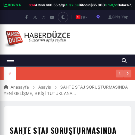
%0,14
%2,59
%0,51
00
13.779,39
BORSA
Altın
6.660,55 ₺/gr
Bitcoin
$65.000
Dolar
47,74
Giriş Yap
TR
Anasayfa
Asayiş
SAHTE STAJ SORUŞTURMASINDA
YENİ GELİŞME, 9 KİŞİ TUTUKLANA...
SAHTE STAJ SORUŞTURMASINDA