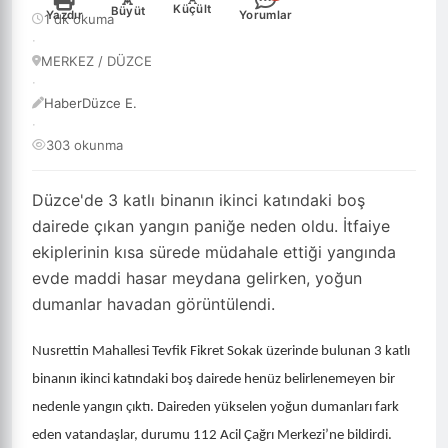
-
+
Küçült
Büyüt
Yazdır
Yorumlar
1 dk okuma
·
MERKEZ / DÜZCE
·
HaberDüzce E.
·
303 okunma
Düzce'de 3 katlı binanın ikinci katındaki boş
dairede çıkan yangın paniğe neden oldu. İtfaiye
ekiplerinin kısa sürede müdahale ettiği yangında
evde maddi hasar meydana gelirken, yoğun
dumanlar havadan görüntülendi.
Nusrettin Mahallesi Tevfik Fikret Sokak üzerinde bulunan 3 katlı
binanın ikinci katındaki boş dairede henüz belirlenemeyen bir
nedenle yangın çıktı. Daireden yükselen yoğun dumanları fark
eden vatandaşlar, durumu 112 Acil Çağrı Merkezi’ne bildirdi.