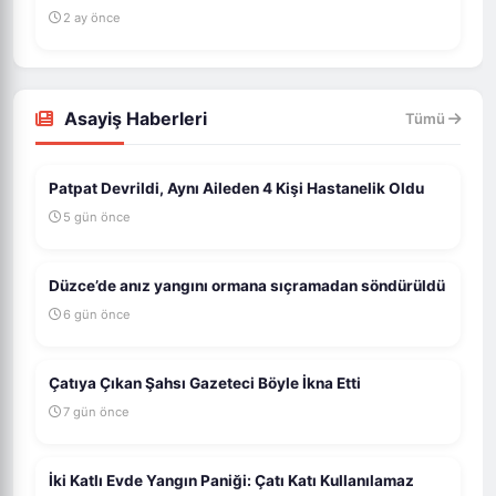
2 ay önce
Asayiş Haberleri
Tümü
Patpat Devrildi, Aynı Aileden 4 Kişi Hastanelik Oldu
5 gün önce
Düzce’de anız yangını ormana sıçramadan söndürüldü
6 gün önce
Çatıya Çıkan Şahsı Gazeteci Böyle İkna Etti
7 gün önce
İki Katlı Evde Yangın Paniği: Çatı Katı Kullanılamaz