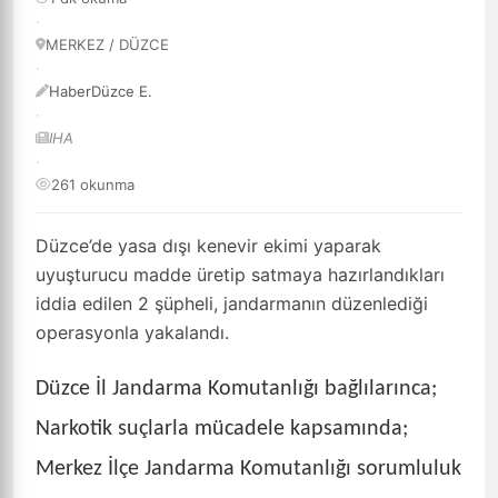
·
MERKEZ / DÜZCE
·
HaberDüzce E.
·
IHA
·
261 okunma
Düzce’de yasa dışı kenevir ekimi yaparak
uyuşturucu madde üretip satmaya hazırlandıkları
iddia edilen 2 şüpheli, jandarmanın düzenlediği
operasyonla yakalandı.
Düzce İl Jandarma Komutanlığı bağlılarınca;
Narkotik suçlarla mücadele kapsamında;
Merkez İlçe Jandarma Komutanlığı sorumluluk