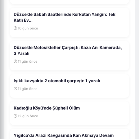
Düzce’de Sabah Saatlerinde Korkutan Yangın: Tek
Katlı Ev...
10 gün önce
Düzce’de Motosikletler Çarpıştı: Kaza Anı Kamerada,
3 Yaralı
11 gün önce
Işıklı kavşakta 2 otomobil çarpıştı: 1 yaralı
11 gün önce
Kadıoğlu Köyü'nde Şüpheli Ölüm
12 gün önce
Yığılca'da Arazi Kavgasında Kan Akmaya Devam