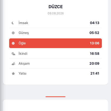
DÜZCE
09.08.2026
İmsak
04:13
Güneş
05:52
Öğle
13:06
İkindi
16:58
Akşam
20:09
Yatsı
21:41