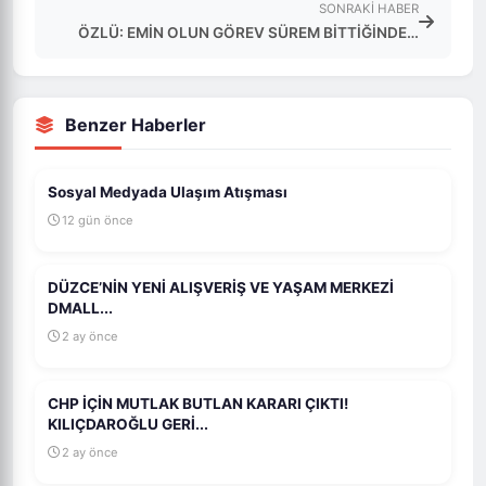
SONRAKI HABER
ÖZLÜ: EMİN OLUN GÖREV SÜREM BİTTİĞİNDE…
Benzer Haberler
Sosyal Medyada Ulaşım Atışması
12 gün önce
DÜZCE’NİN YENİ ALIŞVERİŞ VE YAŞAM MERKEZİ
DMALL...
2 ay önce
CHP İÇİN MUTLAK BUTLAN KARARI ÇIKTI!
KILIÇDAROĞLU GERİ...
2 ay önce