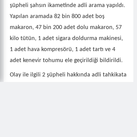
Komutanlığı sorumluluk bölgesinde, kaçak
sigara dolumu yapılarak satılacağı yönünde
istihbarı bilgiler edinilmesi üzerine çalışma
başlattı.
Cumhuriyet Başsavcılığı koordinesinde
şüpheli şahsın ikametinde adli arama yapıldı.
Yapılan aramada 82 bin 800 adet boş
makaron, 47 bin 200 adet dolu makaron, 57
kilo tütün, 1 adet sigara doldurma makinesi,
1 adet hava kompresörü, 1 adet tartı ve 4
adet kenevir tohumu ele geçirildiği bildirildi.