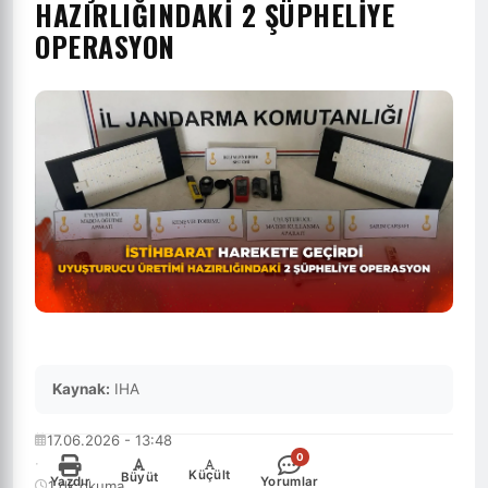
HAZIRLIĞINDAKİ 2 ŞÜPHELİYE
OPERASYON
Kaynak:
IHA
17.06.2026 - 13:48
0
·
-
+
Küçült
Büyüt
Yazdır
Yorumlar
1 dk okuma