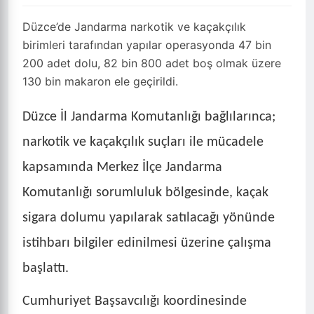
+
Küçült
Büyüt
Yazdır
Yorumlar
1 dk okuma
·
MERKEZ / DÜZCE
·
HaberDüzce E.
·
IHA
·
188 okunma
Düzce’de Jandarma narkotik ve kaçakçılık
birimleri tarafından yapılar operasyonda 47 bin
200 adet dolu, 82 bin 800 adet boş olmak üzere
130 bin makaron ele geçirildi.
Düzce İl Jandarma Komutanlığı bağlılarınca;
narkotik ve kaçakçılık suçları ile mücadele
kapsamında Merkez İlçe Jandarma