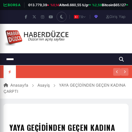
%0,14
%2,59
%0
BORSA
BIST 100
13.779,39
Altın
6.660,55 ₺/gr
Bitcoin
$65.127
Giriş Yap
TR
Anasayfa
Asayiş
YAYA GEÇİDİNDEN GEÇEN KADINA
ÇARPTI
YAYA GEÇİDİNDEN GEÇEN KADINA