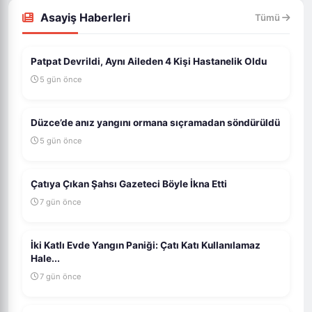
Asayiş Haberleri
Tümü
Patpat Devrildi, Aynı Aileden 4 Kişi Hastanelik Oldu
5 gün önce
Düzce’de anız yangını ormana sıçramadan söndürüldü
5 gün önce
Çatıya Çıkan Şahsı Gazeteci Böyle İkna Etti
7 gün önce
İki Katlı Evde Yangın Paniği: Çatı Katı Kullanılamaz
Hale...
7 gün önce