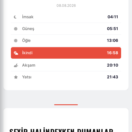
08.08.2026
İmsak
04:11
Güneş
05:51
Öğle
13:06
İkindi
16:58
Akşam
20:10
Yatsı
21:43
SEYİR HALİNDEYKEN DUMANLAR