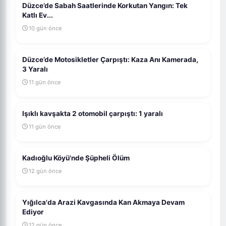
Düzce’de Sabah Saatlerinde Korkutan Yangın: Tek
Katlı Ev...
10 gün önce
Düzce’de Motosikletler Çarpıştı: Kaza Anı Kamerada,
3 Yaralı
11 gün önce
Işıklı kavşakta 2 otomobil çarpıştı: 1 yaralı
11 gün önce
Kadıoğlu Köyü'nde Şüpheli Ölüm
12 gün önce
Yığılca'da Arazi Kavgasında Kan Akmaya Devam
Ediyor
12 gün önce