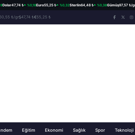
%0,18
%0,32
%0,38
%3
ar
47,74 ₺
Euro
55,25 ₺
Sterlin
64,48 ₺
Gümüş
97,57 ₺/gr
60,55 ₺/gr
47,74 ₺
55,25 ₺
ündem
Eğitim
Ekonomi
Sağlık
Spor
Teknoloji