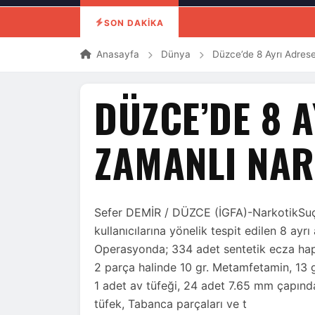
SON DAKİKA
Anasayfa
Dünya
Düzce’de 8 Ayrı Adre
DÜZCE’DE 8 A
ZAMANLI NA
Sefer DEMİR / DÜZCE (İGFA)-NarkotikSuçl
kullanıcılarına yönelik tespit edilen 8 ay
Operasyonda; 334 adet sentetik ecza hapı
2 parça halinde 10 gr. Metamfetamin, 13 gr
1 adet av tüfeği, 24 adet 7.65 mm çapınd
tüfek, Tabanca parçaları ve t