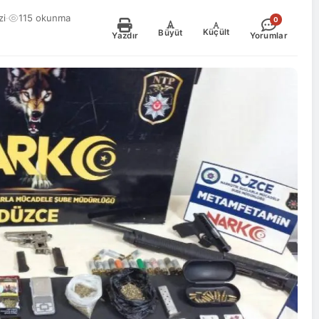
zi
·
115 okunma
0
-
+
Küçült
Büyüt
Yazdır
Yorumlar