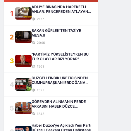
ADLİYE BİNASINDA HAREKETLİ
1
ANLAR: PENCEREDEN ATLAYAN
ADAM HAYATINI KAYBETTİ
2177
BAKAN GÜRLEK'TEN TAZİYE
2
MESAJI
2046
"PARTİMİZ YÜKSELİŞTEYKEN BU
3
TÜR OLAYLAR BİZİ YORAR"
1569
DÜZCELİ FINDIK ÜRETİCİSİNDEN
4
CUMHURBAŞKANI ERDOĞAN’A
SESLENİŞ
1327
GÖREVDEN ALINMANIN PERDE
5
ARKASINI HABER DÜZCE
AÇIKLIYOR
1243
Haber Düzce'ye Açıkladı Yeni Parti
Düzce İl Başkanı Özcan Dağıstanlı