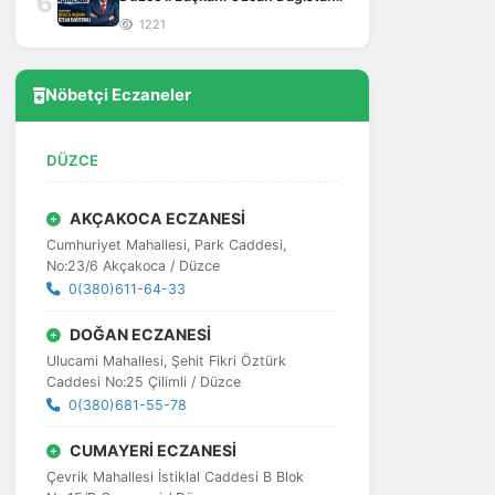
6
1221
Nöbetçi Eczaneler
DÜZCE
AKÇAKOCA ECZANESİ
Cumhuriyet Mahallesi, Park Caddesi,
No:23/6 Akçakoca / Düzce
0(380)611-64-33
DOĞAN ECZANESİ
Ulucami Mahallesi, Şehit Fikri Öztürk
Caddesi No:25 Çilimli / Düzce
0(380)681-55-78
CUMAYERİ ECZANESİ
Çevrik Mahallesi İstiklal Caddesi B Blok