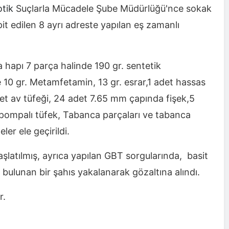
otik
Suçlarla Mücadele Şube Müdürlüğü'nce sokak
spit edilen 8 ayrı adreste yapılan eş zamanlı
hapı 7 parça halinde 190 gr. sentetik
 10 gr. Metamfetamin, 13 gr. esrar,1 adet hassas
det av tüfeği, 24 adet 7.65 mm çapında fişek,5
pompalı tüfek, Tabanca parçaları ve tabanca
er ele geçirildi.
aşlatılmış, ayrıca yapılan GBT sorgularında, basit
ulunan bir şahıs yakalanarak gözaltına alındı.
r.