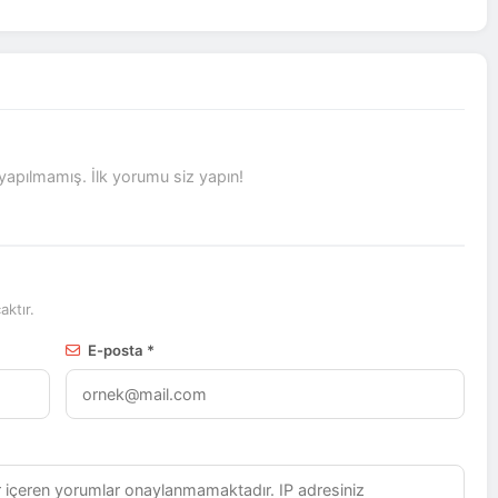
pılmamış. İlk yorumu siz yapın!
ktır.
E-posta *