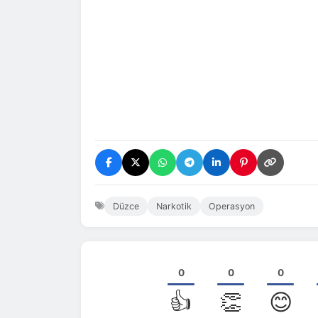
Düzce
Narkotik
Operasyon
0
0
0
👍
👏
😊