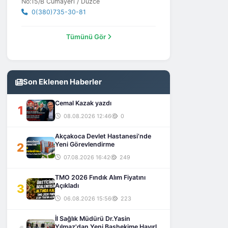
No:15/B Cumayeri / Düzce
0(380)735-30-81
Tümünü Gör
Son Eklenen Haberler
Cemal Kazak yazdı
1
08.08.2026 12:46
0
Akçakoca Devlet Hastanesi’nde
2
Yeni Görevlendirme
07.08.2026 16:42
249
TMO 2026 Fındık Alım Fiyatını
3
Açıkladı
06.08.2026 15:56
223
İl Sağlık Müdürü Dr.Yasin
Yılmaz'dan Yeni Başhekime Hayırlı