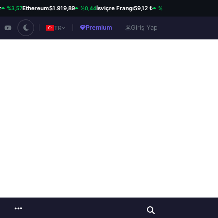
,57
%0,44
%0,82
Ethereum
$1.919,89
İsviçre Frangı
59,12 ₺
Kanada Doları
34,23 
Premium
Giriş Yap
TR