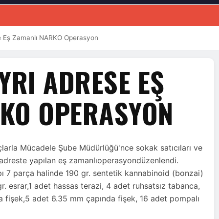
se Eş Zamanlı NARKO Operasyon
YRI ADRESE EŞ
RKO OPERASYON
arla Mücadele Şube Müdürlüğü'nce sokak satıcıları ve
rı adreste yapılan eş zamanlıoperasyondüzenlendi.
 7 parça halinde 190 gr. sentetik kannabinoid (bonzai)
. esrar,1 adet hassas terazi, 4 adet ruhsatsız tabanca,
a fişek,5 adet 6.35 mm çapında fişek, 16 adet pompalı