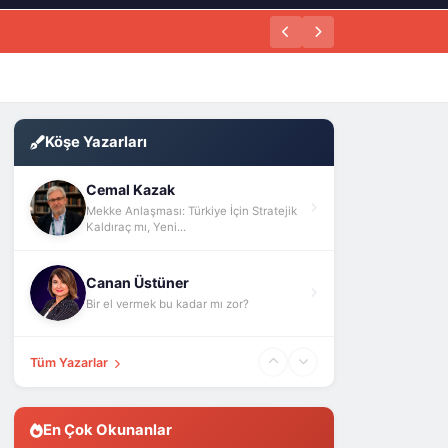
Köşe Yazarları
Cemal Kazak
Mekke Anlaşması: Türkiye İçin Stratejik
Kaldıraç mı, Yeni...
Canan Üstüner
Bir el vermek bu kadar mı zor?
Tüm Yazarlar
En Çok Okunanlar