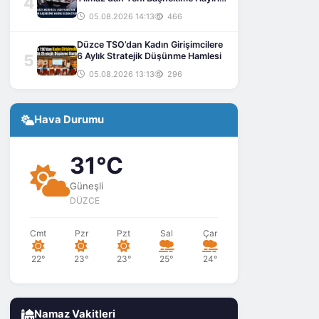
4
Olsun Ziyareti
05.08.2026 14:13
466
Düzce TSO’dan Kadın Girişimcilere
5
6 Aylık Stratejik Düşünme Hamlesi
05.08.2026 13:13
296
Hava Durumu
31°C
Güneşli
DÜZCE
Cmt
Pzr
Pzt
Sal
Çar
22°
23°
23°
25°
24°
Namaz Vakitleri