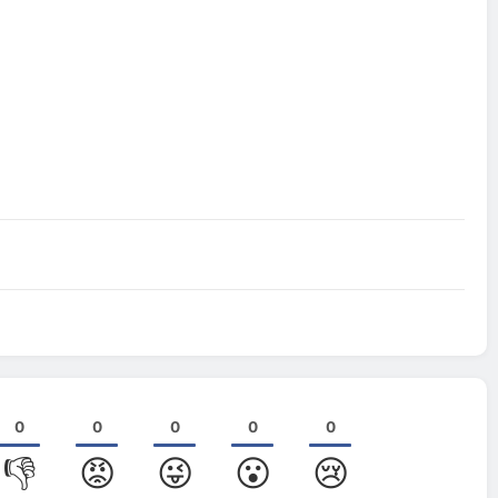
0
0
0
0
0
👎
😡
😜
😮
😢