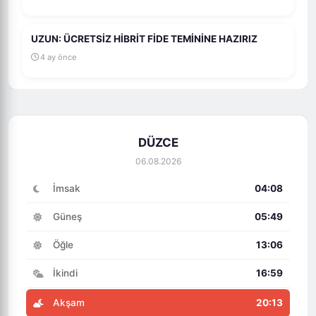
UZUN: ÜCRETSİZ HİBRİT FİDE TEMİNİNE HAZIRIZ
4 ay önce
DÜZCE
06.08.2026
İmsak
04:08
Güneş
05:49
Öğle
13:06
İkindi
16:59
Akşam
20:13