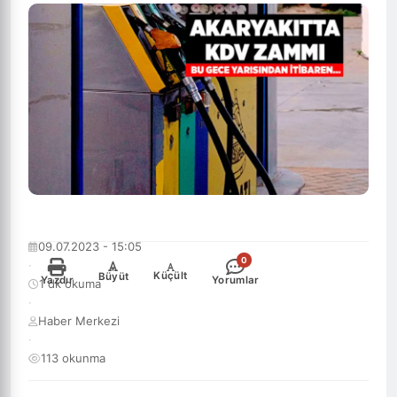
09.07.2023 - 15:05
0
·
-
+
Küçült
Büyüt
Yazdır
Yorumlar
1 dk okuma
·
Haber Merkezi
·
113 okunma