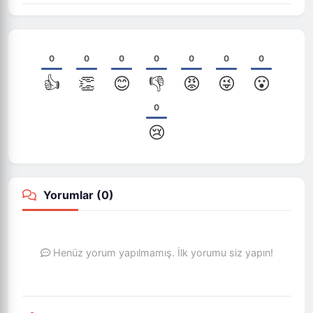
0
0
0
0
0
0
0
👍
👏
😊
👎
😡
😜
😮
0
😢
Yorumlar (
0
)
Henüz yorum yapılmamış. İlk yorumu siz yapın!