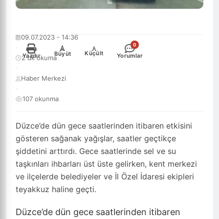
09.07.2023 - 14:36
0
·
-
+
Küçült
Büyüt
Yazdır
Yorumlar
2 dk okuma
·
Haber Merkezi
·
107 okunma
Düzce’de dün gece saatlerinden itibaren etkisini
gösteren sağanak yağışlar, saatler geçtikçe
şiddetini arttırdı. Gece saatlerinde sel ve su
taşkınları ihbarları üst üste gelirken, kent merkezi
ve ilçelerde belediyeler ve İl Özel İdaresi ekipleri
teyakkuz haline geçti.
Düzce’de dün gece saatlerinden itibaren