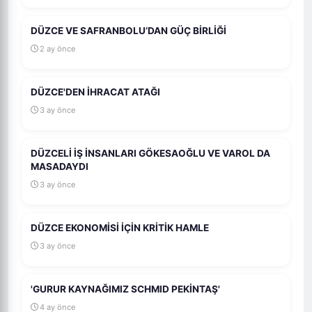
DÜZCE VE SAFRANBOLU’DAN GÜÇ BİRLİĞİ
2 ay önce
DÜZCE'DEN İHRACAT ATAĞI
3 ay önce
DÜZCELİ İŞ İNSANLARI GÖKESAOĞLU VE VAROL DA
MASADAYDI
3 ay önce
DÜZCE EKONOMİSİ İÇİN KRİTİK HAMLE
3 ay önce
'GURUR KAYNAĞIMIZ SCHMID PEKİNTAŞ'
4 ay önce