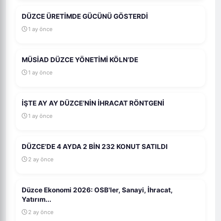
DÜZCE ÜRETİMDE GÜCÜNÜ GÖSTERDİ
1 ay önce
MÜSİAD DÜZCE YÖNETİMİ KÖLN’DE
1 ay önce
İŞTE AY AY DÜZCE’NİN İHRACAT RÖNTGENİ
1 ay önce
DÜZCE’DE 4 AYDA 2 BİN 232 KONUT SATILDI
2 ay önce
Düzce Ekonomi 2026: OSB'ler, Sanayi, İhracat,
Yatırım...
2 ay önce