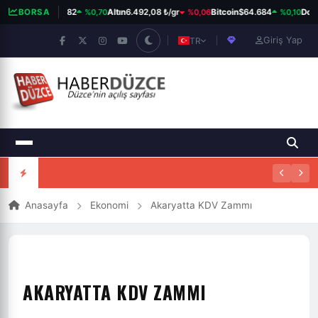
%0,70
%0,06
%0,10
BIST 100
BORSA
13.798,82
Altın
6.492,08 ₺/gr
Bitcoin
$64.684
Dola
Giriş Yap
TR
Anasayfa
Ekonomi
Akaryatta KDV Zammı
AKARYATTA KDV ZAMMI