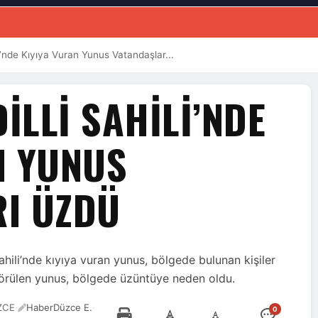
i’nde Kıyıya Vuran Yunus Vatandaşlar...
ILLI SAHILI’NDE
N YUNUS
I ÜZDÜ
ahili’nde kıyıya vuran yunus, bölgede bulunan kişiler
i görülen yunus, bölgede üzüntüye neden oldu.
ZCE
·
HaberDüzce E.
·
0
-
+