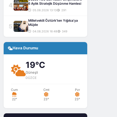
4
6 Aylık Stratejik Düşünme Hamlesi
05.08.2026 13:13
291
Milletvekili Öztürk’ten Yığılca’ya
5
Müjde
04.08.2026 16:48
349
Hava Durumu
19°C
Güneşli
DÜZCE
Cum
Cmt
Pzr
22°
23°
23°