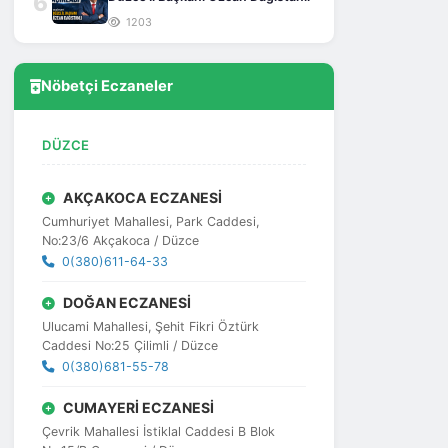
6
1203
Nöbetçi Eczaneler
DÜZCE
AKÇAKOCA ECZANESİ
Cumhuriyet Mahallesi, Park Caddesi,
No:23/6 Akçakoca / Düzce
0(380)611-64-33
DOĞAN ECZANESİ
Ulucami Mahallesi, Şehit Fikri Öztürk
Caddesi No:25 Çilimli / Düzce
0(380)681-55-78
CUMAYERİ ECZANESİ
Çevrik Mahallesi İstiklal Caddesi B Blok