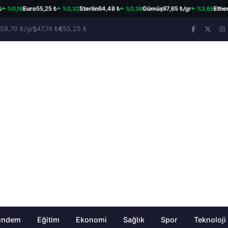
16
%0,32
%0,38
%3,65
Euro
55,25 ₺
Sterlin
64,48 ₺
Gümüş
97,65 ₺/gr
Ethereum
$
59,70 ₺/gr
47,74 ₺
55,25 ₺
ündem
Eğitim
Ekonomi
Sağlık
Spor
Teknoloji