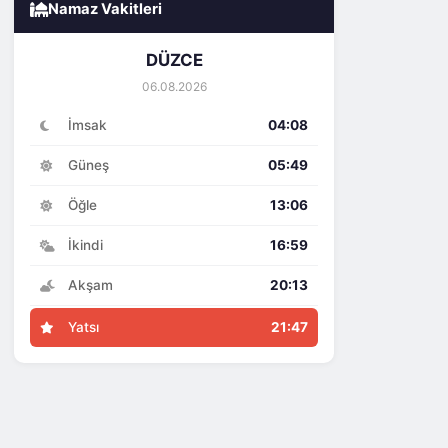
Namaz Vakitleri
DÜZCE
06.08.2026
İmsak
04:08
Güneş
05:49
Öğle
13:06
İkindi
16:59
Akşam
20:13
Yatsı
21:47