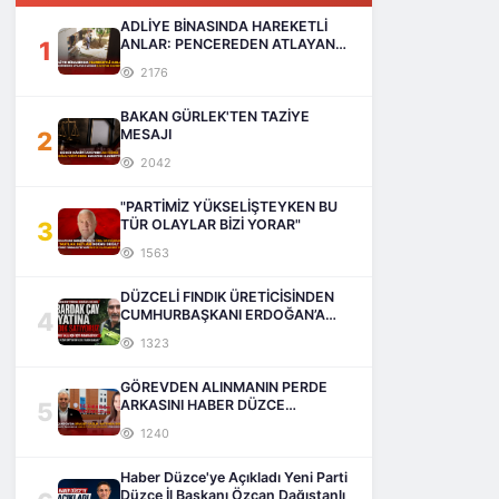
ADLİYE BİNASINDA HAREKETLİ
1
ANLAR: PENCEREDEN ATLAYAN
ADAM HAYATINI KAYBETTİ
2176
BAKAN GÜRLEK'TEN TAZİYE
2
MESAJI
2042
"PARTİMİZ YÜKSELİŞTEYKEN BU
3
TÜR OLAYLAR BİZİ YORAR"
1563
DÜZCELİ FINDIK ÜRETİCİSİNDEN
4
CUMHURBAŞKANI ERDOĞAN’A
SESLENİŞ
1323
GÖREVDEN ALINMANIN PERDE
5
ARKASINI HABER DÜZCE
AÇIKLIYOR
1240
Haber Düzce'ye Açıkladı Yeni Parti
Düzce İl Başkanı Özcan Dağıstanlı