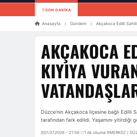
SON DAKİKA
Anasayfa
Gündem
Akçakoca Edilli Sahil
AKÇAKOCA ED
KIYIYA VURA
VATANDAŞLAR
Düzce’nin Akçakoca ilçesine bağlı Edilli S
tarafından fark edildi. Yaşamını yitirdiğ
01.07.2026 - 21:59
·
1 dk okuma
·
MERKEZ / DÜ