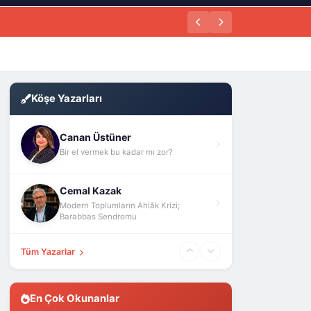
Köşe Yazarları
Canan Üstüner
Bir el vermek bu kadar mı zor?
Cemal Kazak
Modern Toplumların Ahlâk Krizi;
Barabbas Sendromu
Tüm Yazarlar
En Çok Okunanlar