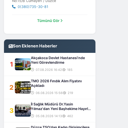
No:15/B Cumayeri / Düzce
0(380)735-30-81
Tümünü Gör
Son Eklenen Haberler
Akçakoca Devlet Hastanesi’nde
1
Yeni Görevlendirme
07.08.2026 16:42
185
TMO 2026 Fındık Alım Fiyatını
2
Açıkladı
06.08.2026 15:56
219
İl Sağlık Müdürü Dr.Yasin
3
Yılmaz'dan Yeni Başhekime Hayırlı
Olsun Ziyareti
05.08.2026 14:13
462
Düzce TSO’dan Kadın Girişimcilere