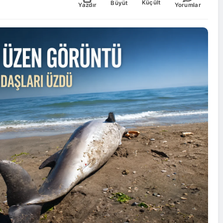
Küçült
Büyüt
Yazdır
Yorumlar