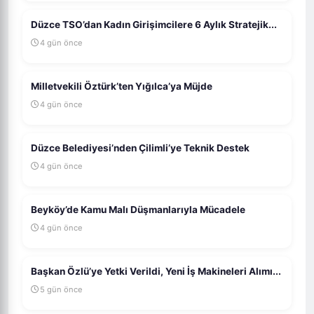
Düzce TSO’dan Kadın Girişimcilere 6 Aylık Stratejik...
4 gün önce
Milletvekili Öztürk’ten Yığılca’ya Müjde
4 gün önce
Düzce Belediyesi’nden Çilimli’ye Teknik Destek
4 gün önce
Beyköy’de Kamu Malı Düşmanlarıyla Mücadele
4 gün önce
Başkan Özlü’ye Yetki Verildi, Yeni İş Makineleri Alımı...
5 gün önce