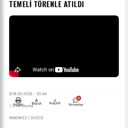
TEMELİ TÖRENLE ATILDI
18.05.2026 - 20:44
0
·
-
+
Küçült
Büyüt
Yazdır
Yorumlar
3 dk okuma
·
MERKEZ / DÜZCE
·