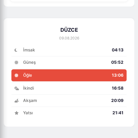
DÜZCE
09.08.2026
İmsak
04:13
Güneş
05:52
Öğle
13:06
İkindi
16:58
Akşam
20:09
Yatsı
21:41