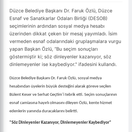
18.05.2026 - 19:24
0
·
-
+
Küçült
Büyüt
Yazdır
Yorumlar
2 dk okuma
·
MERKEZ / DÜZCE
·
HaberDüzce E.
·
634 okunma
Düzce Belediye Başkanı Dr. Faruk Özlü, Düzce
Esnaf ve Sanatkarlar Odaları Birliği (DESOB)
seçimlerinin ardından sosyal medya hesabı
üzerinden dikkat çeken bir mesaj yayımladı. İsim
vermeden esnaf odalarındaki gruplaşmalara vurgu
yapan Başkan Özlü, “Bu seçim sonuçları
göstermiştir ki; söz dinleyenler kazanıyor, söz
dinlemeyenler ise kaybediyor." ifadesini kullandı.