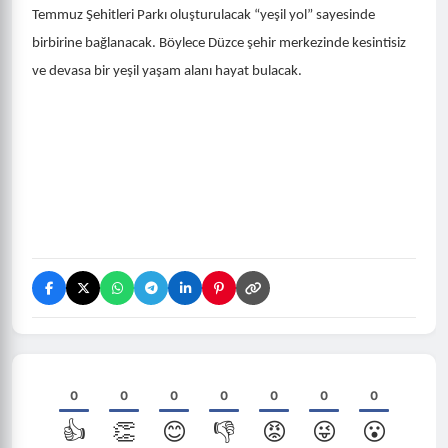
Temmuz Şehitleri Parkı oluşturulacak “yeşil yol” sayesinde
birbirine bağlanacak. Böylece Düzce şehir merkezinde kesintisiz
ve devasa bir yeşil yaşam alanı hayat bulacak.
0
0
0
0
0
0
0
👍
👏
😊
👎
😡
😜
😮