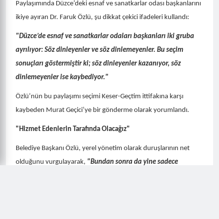
Düzce Belediye Başkanı Dr. Faruk Özlü, sosyal medya
hesabından üyelerin büyük desteğini alarak göreve seçilen
Bülent Keser ve Serhat Geçtim’i tebrik etti. Seçim sonuçlarının
esnaf camiasına hayırlı olmasını dileyen Özlü, kente hizmet
edenlerin yanında duracaklarını belirtti.
"Söz Dinleyenler Kazanıyor, Dinlemeyenler Kaybediyor"
Paylaşımında Düzce’deki esnaf ve sanatkarlar odası başkanlarını
ikiye ayıran Dr. Faruk Özlü, şu dikkat çekici ifadeleri kullandı:
"Düzce’de esnaf ve sanatkarlar odaları başkanları iki gruba
ayrılıyor: Söz dinleyenler ve söz dinlemeyenler. Bu seçim
sonuçları göstermiştir ki; söz dinleyenler kazanıyor, söz
dinlemeyenler ise kaybediyor."
Özlü’nün bu paylaşımı seçimi Keser-Geçtim ittifakına karşı
kaybeden Murat Geçici’ye bir gönderme olarak yorumlandı.