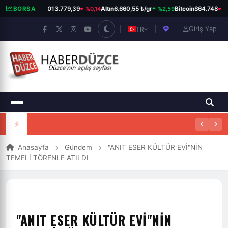
%0,14
%2,59
%0
BORSA
BIST 100
13.779,39
Altın
6.660,55 ₺/gr
Bitcoin
$64.748
Giriş Yap
TR
Anasayfa
Gündem
"ANIT ESER KÜLTÜR EVİ"NİN
TEMELİ TÖRENLE ATILDI
"ANIT ESER KÜLTÜR EVİ"NİN