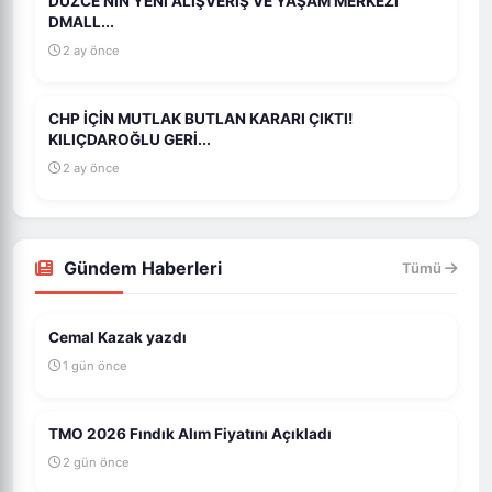
DÜZCE’NİN YENİ ALIŞVERİŞ VE YAŞAM MERKEZİ
DMALL...
2 ay önce
CHP İÇİN MUTLAK BUTLAN KARARI ÇIKTI!
KILIÇDAROĞLU GERİ...
2 ay önce
Gündem Haberleri
Tümü
Cemal Kazak yazdı
1 gün önce
TMO 2026 Fındık Alım Fiyatını Açıkladı
2 gün önce