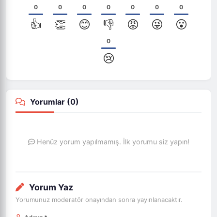
0
0
0
0
0
0
0
👍
👏
😊
👎
😡
😜
😮
0
😢
Yorumlar (
0
)
Henüz yorum yapılmamış. İlk yorumu siz yapın!
Yorum Yaz
Yorumunuz moderatör onayından sonra yayınlanacaktır.