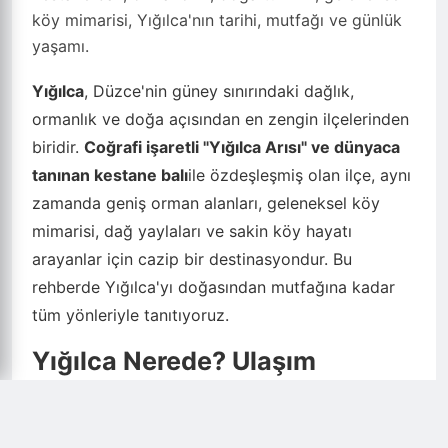
köy mimarisi, Yığılca'nın tarihi, mutfağı ve günlük
yaşamı.
Yığılca
, Düzce'nin güney sınırındaki dağlık,
ormanlık ve doğa açısından en zengin ilçelerinden
biridir.
Coğrafi işaretli "Yığılca Arısı" ve dünyaca
tanınan kestane balı
ile özdeşleşmiş olan ilçe, aynı
zamanda geniş orman alanları, geleneksel köy
mimarisi, dağ yaylaları ve sakin köy hayatı
arayanlar için cazip bir destinasyondur. Bu
rehberde Yığılca'yı doğasından mutfağına kadar
tüm yönleriyle tanıtıyoruz.
Yığılca Nerede? Ulaşım
Yığılca, Düzce'nin güneydoğusunda yer alır.
Düzce
merkezine 40 km, Bolu'ya 60 km, Akçakoca'ya