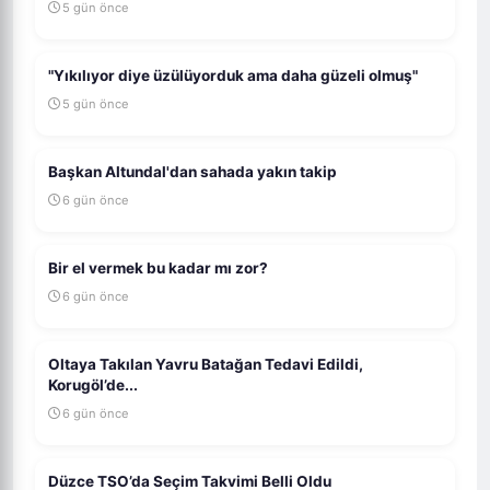
5 gün önce
"Yıkılıyor diye üzülüyorduk ama daha güzeli olmuş"
5 gün önce
Başkan Altundal'dan sahada yakın takip
6 gün önce
Bir el vermek bu kadar mı zor?
6 gün önce
Oltaya Takılan Yavru Batağan Tedavi Edildi,
Korugöl’de...
6 gün önce
Düzce TSO’da Seçim Takvimi Belli Oldu