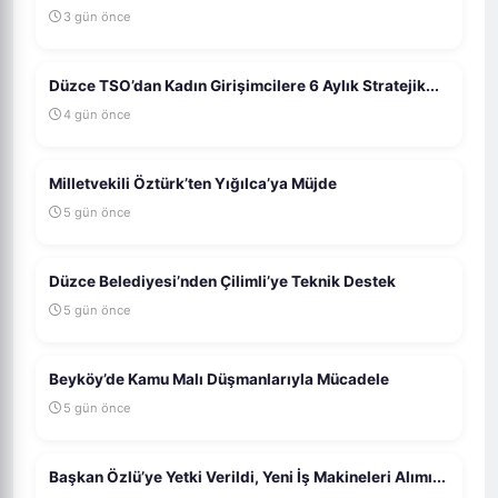
3 gün önce
Düzce TSO’dan Kadın Girişimcilere 6 Aylık Stratejik...
4 gün önce
Milletvekili Öztürk’ten Yığılca’ya Müjde
5 gün önce
Düzce Belediyesi’nden Çilimli’ye Teknik Destek
5 gün önce
Beyköy’de Kamu Malı Düşmanlarıyla Mücadele
5 gün önce
Başkan Özlü’ye Yetki Verildi, Yeni İş Makineleri Alımı...