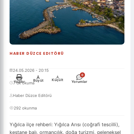
HABER DÜZCE EDITÖRÜ
24.05.2026 - 20:15
0
·
-
+
Küçült
Büyüt
Yazdır
Yorumlar
7 dk okuma
·
Haber Düzce Editörü
·
292 okunma
Yığılca ilçe rehberi: Yığılca Arısı (coğrafi tescilli),
kestane balı, ormancılık, doğa turizmi, geleneksel