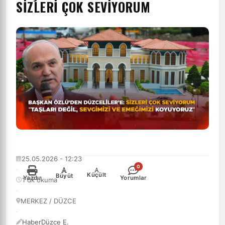
SİZLERİ ÇOK SEVİYORUM
25.05.2026 - 12:23
0
·
-
+
Küçült
Büyüt
Yazdır
Yorumlar
1 dk okuma
·
MERKEZ / DÜZCE
·
HaberDüzce E.