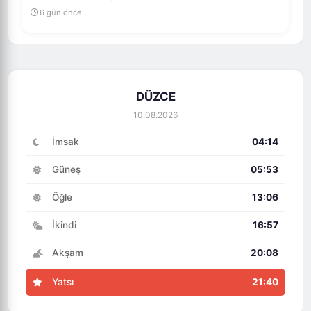
6 gün önce
DÜZCE
10.08.2026
İmsak
04:14
Güneş
05:53
Öğle
13:06
İkindi
16:57
Akşam
20:08
Yatsı
21:40