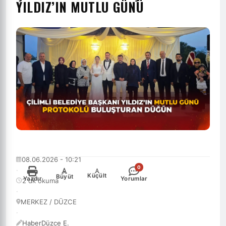
YILDIZ’IN MUTLU GÜNÜ
08.06.2026 - 10:21
0
·
-
+
Küçült
Büyüt
Yazdır
Yorumlar
2 dk okuma
·
MERKEZ / DÜZCE
·
HaberDüzce E.