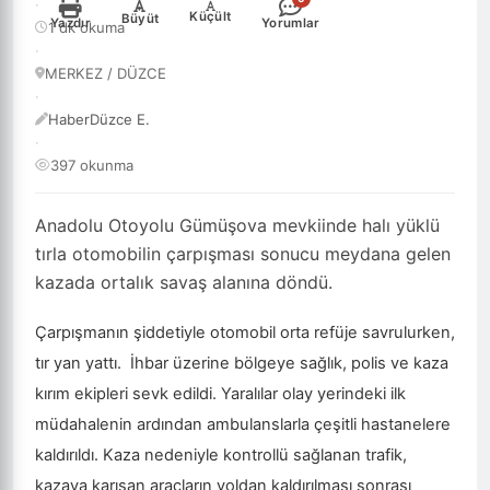
·
-
+
Küçült
Büyüt
Yazdır
Yorumlar
1 dk okuma
·
MERKEZ / DÜZCE
·
HaberDüzce E.
·
397 okunma
Anadolu Otoyolu Gümüşova mevkiinde halı yüklü
tırla otomobilin çarpışması sonucu meydana gelen
kazada ortalık savaş alanına döndü.
Çarpışmanın şiddetiyle otomobil orta refüje savrulurken,
tır yan yattı. İhbar üzerine bölgeye sağlık, polis ve kaza
kırım ekipleri sevk edildi. Yaralılar olay yerindeki ilk
müdahalenin ardından ambulanslarla çeşitli hastanelere
kaldırıldı. Kaza nedeniyle kontrollü sağlanan trafik,
kazaya karışan araçların yoldan kaldırılması sonrası