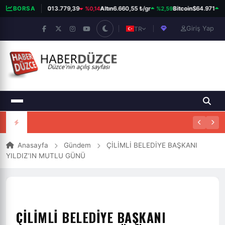
%0,14
%2,59
%1
BORSA
BIST 100
13.779,39
Altın
6.660,55 ₺/gr
Bitcoin
$64.971
Giriş Yap
TR
Anasayfa
Gündem
ÇİLİMLİ BELEDİYE BAŞKANI
YILDIZ’IN MUTLU GÜNÜ
ÇİLİMLİ BELEDİYE BAŞKANI