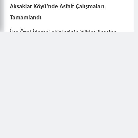
Aksaklar Köyü’nde Asfalt Çalışmaları
Tamamlandı
İlçe Özel İdaresi ekiplerinin Yığılca ilçesine
bağlı Aksaklar Köyü’nde gerçekleştirdiği sıcak
asfalt serim çalışmalarının tamamlandığı
bildirildi. Düzce İl Özel İdaresi'nden yapılan
açıklamada, yol iyileştirme ve asfaltlama
çalışmaları sayesinde köy halkının ulaşım
konforunun en üst seviyeye çıkarıldığı
bildirildi.