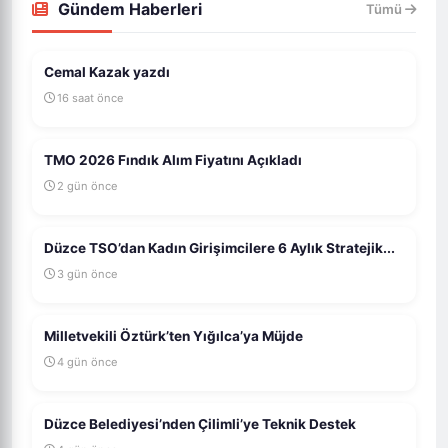
Gündem Haberleri
Tümü
Cemal Kazak yazdı
16 saat önce
TMO 2026 Fındık Alım Fiyatını Açıkladı
2 gün önce
Düzce TSO’dan Kadın Girişimcilere 6 Aylık Stratejik...
3 gün önce
Milletvekili Öztürk’ten Yığılca’ya Müjde
4 gün önce
Düzce Belediyesi’nden Çilimli’ye Teknik Destek