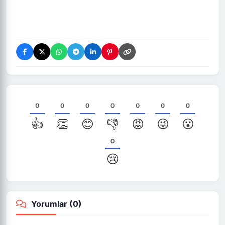
0
0
0
0
0
0
0
👍
👏
😊
👎
😡
😜
😮
0
😢
Yorumlar (
0
)