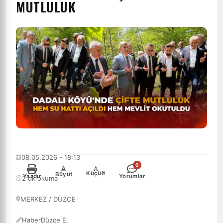
MUTLULUK
08.05.2026 - 18:13
0
·
-
+
Küçült
Büyüt
Yazdır
Yorumlar
2 dk okuma
·
MERKEZ / DÜZCE
·
HaberDüzce E.