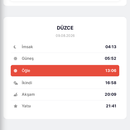
DÜZCE
09.08.2026
İmsak
04:13
Güneş
05:52
Öğle
13:06
İkindi
16:58
Akşam
20:09
Yatsı
21:41