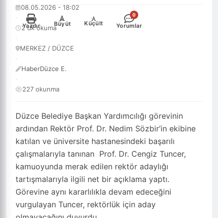
08.05.2026 - 18:02
0
·
-
+
Küçült
Büyüt
Yazdır
Yorumlar
2 dk okuma
·
MERKEZ / DÜZCE
·
HaberDüzce E.
·
227 okunma
Düzce Belediye Başkan Yardımcılığı görevinin
ardından Rektör Prof. Dr. Nedim Sözbir’in ekibine
katılan ve üniversite hastanesindeki başarılı
çalışmalarıyla tanınan Prof. Dr. Cengiz Tuncer,
kamuoyunda merak edilen rektör adaylığı
tartışmalarıyla ilgili net bir açıklama yaptı.
Görevine aynı kararlılıkla devam edeceğini
vurgulayan Tuncer, rektörlük için aday
olmayacağını duyurdu.