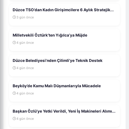
Düzce TSO’dan Kadın Girişimcilere 6 Aylık Stratejik...
3 gün önce
Milletvekili Öztürk’ten Yığılca’ya Müjde
4 gün önce
Düzce Belediyesi’nden Çilimli’ye Teknik Destek
4 gün önce
Beyköy’de Kamu Malı Düşmanlarıyla Mücadele
4 gün önce
Başkan Özlü’ye Yetki Verildi, Yeni İş Makineleri Alımı...
4 gün önce