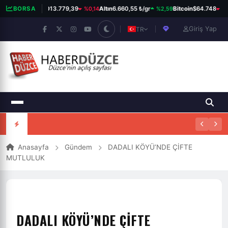
%0,14
%2,59
%0
BORSA
BIST 100
13.779,39
Altın
6.660,55 ₺/gr
Bitcoin
$64.748
Giriş Yap
TR
Anasayfa
Gündem
DADALI KÖYÜ’NDE ÇİFTE
MUTLULUK
DADALI KÖYÜ’NDE ÇİFTE