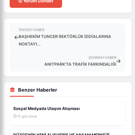
Yorum Gönder
ÖNCEKI HABER
BAŞHEKİM TUNCER REKTÖRLÜK İDDİALARINA
NOKTAYI...
SONRAKI HABER
ANITPARK’TA TRAFİK FARKINDALIĞI
Benzer Haberler
Sosyal Medyada Ulaşım Atışması
12 gün önce
DÜZCE’NİN YENİ ALIŞVERİŞ VE YAŞAM MERKEZİ