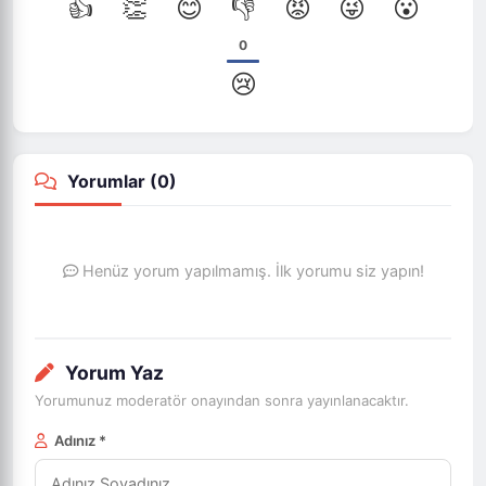
👍
👏
😊
👎
😡
😜
😮
0
😢
Yorumlar (
0
)
Henüz yorum yapılmamış. İlk yorumu siz yapın!
Yorum Yaz
Yorumunuz moderatör onayından sonra yayınlanacaktır.
Adınız *