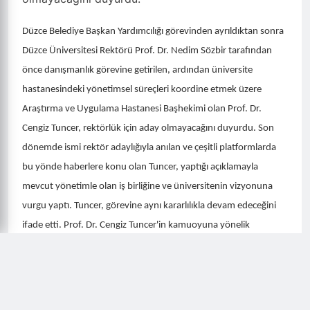
Düzce Belediye Başkan Yardımcılığı görevinden ayrıldıktan sonra
Düzce Üniversitesi Rektörü Prof. Dr. Nedim Sözbir tarafından
önce danışmanlık görevine getirilen, ardından üniversite
hastanesindeki
yönetimsel süreçleri koordine etmek üzere
Araştırma ve Uygulama Hastanesi Başhekimi olan Prof. Dr.
Cengiz Tuncer, rektörlük için aday olmayacağını duyurdu.
Son
dönemde ismi rektör adaylığıyla anılan ve çeşitli platformlarda
bu yönde haberlere konu olan Tuncer, yaptığı açıklamayla
mevcut yönetimle olan iş birliğine ve üniversitenin vizyonuna
vurgu yaptı. Tuncer, görevine aynı kararlılıkla devam edeceğini
ifade etti.
Prof. Dr. Cengiz Tuncer'in kamuoyuna yönelik
paylaştığı açıklama şu şekilde:
"Son günlerde şahsımın Rektör Adayı olduğu ile ilgili
paylaşımlar için bilgilendirme amacıyla açıklama ihtiyacı