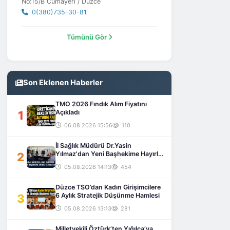
No:15/B Cumayeri / Düzce
0(380)735-30-81
Tümünü Gör
Son Eklenen Haberler
TMO 2026 Fındık Alım Fiyatını
1
Açıkladı
06.08.2026 15:56
110
İl Sağlık Müdürü Dr.Yasin
2
Yılmaz'dan Yeni Başhekime Hayırlı
Olsun Ziyareti
05.08.2026 14:13
454
Düzce TSO’dan Kadın Girişimcilere
3
6 Aylık Stratejik Düşünme Hamlesi
05.08.2026 13:13
281
Milletvekili Öztürk’ten Yığılca’ya