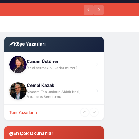
Köşe Yazarları
Canan Üstüner
Bir el vermek bu kadar mı zor?
Cemal Kazak
Modern Toplumların Ahlâk Krizi;
Barabbas Sendromu
Tüm Yazarlar
En Çok Okunanlar