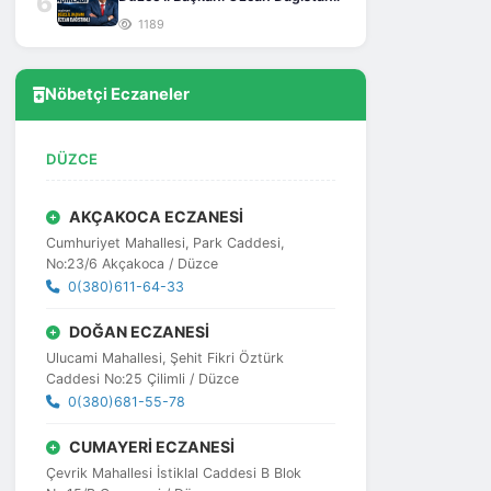
6
1189
Nöbetçi Eczaneler
DÜZCE
AKÇAKOCA ECZANESİ
Cumhuriyet Mahallesi, Park Caddesi,
No:23/6 Akçakoca / Düzce
0(380)611-64-33
DOĞAN ECZANESİ
Ulucami Mahallesi, Şehit Fikri Öztürk
Caddesi No:25 Çilimli / Düzce
0(380)681-55-78
CUMAYERİ ECZANESİ
Çevrik Mahallesi İstiklal Caddesi B Blok