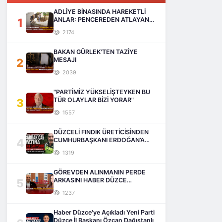
ADLİYE BİNASINDA HAREKETLİ
1
ANLAR: PENCEREDEN ATLAYAN
ADAM HAYATINI KAYBETTİ
2174
BAKAN GÜRLEK'TEN TAZİYE
2
MESAJI
2039
"PARTİMİZ YÜKSELİŞTEYKEN BU
3
TÜR OLAYLAR BİZİ YORAR"
1557
DÜZCELİ FINDIK ÜRETİCİSİNDEN
4
CUMHURBAŞKANI ERDOĞAN’A
SESLENİŞ
1319
GÖREVDEN ALINMANIN PERDE
5
ARKASINI HABER DÜZCE
AÇIKLIYOR
1237
Haber Düzce'ye Açıkladı Yeni Parti
Düzce İl Başkanı Özcan Dağıstanlı