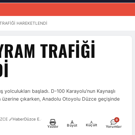
TRAFİĞİ HAREKETLENDİ
YRAM TRAFİĞİ
Dİ
yolculukları başladı. D-100 Karayolu’nun Kaynaşlı
n üzerine çıkarken, Anadolu Otoyolu Düzce geçişinde
ÜZCE
·
HaberDüzce E.
·
0
-
+
Küçült
Büyüt
Yazdır
Yorumlar