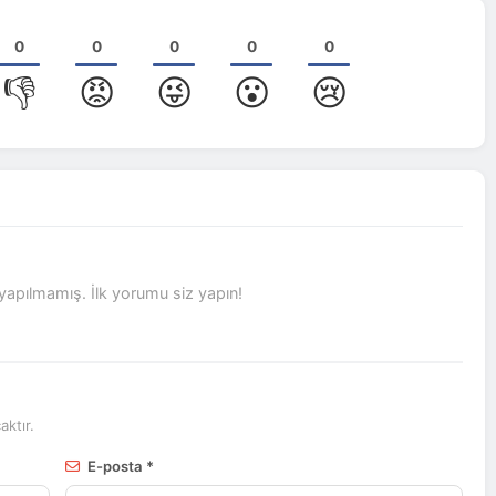
0
0
0
0
0
👎
😡
😜
😮
😢
pılmamış. İlk yorumu siz yapın!
ktır.
E-posta *