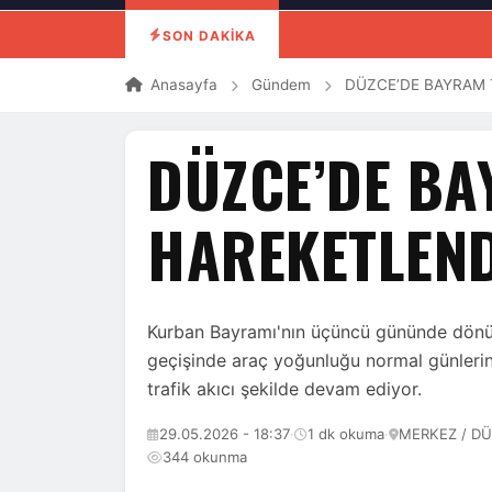
SON DAKİKA
Anasayfa
Gündem
DÜZCE’DE BAYRAM 
DÜZCE’DE BA
HAREKETLEN
Kurban Bayramı'nın üçüncü gününde dönüş 
geçişinde araç yoğunluğu normal günleri
trafik akıcı şekilde devam ediyor.
29.05.2026 - 18:37
·
1 dk okuma
·
MERKEZ / D
344 okunma