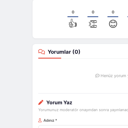
0
0
0
👍
👏
😊
Yorumlar (
0
)
Henüz yorum ya
Yorum Yaz
Yorumunuz moderatör onayından sonra yayınlanaca
Adınız *