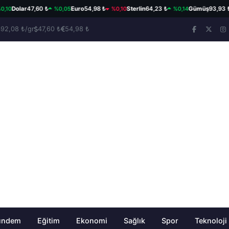
%0,05
%0,10
%0,14
olar
47,60 ₺
Euro
54,98 ₺
Sterlin
64,23 ₺
Gümüş
93,93 ₺/gr
492,08 ₺/gr
47,60 ₺
54,98 ₺
ündem
Eğitim
Ekonomi
Sağlık
Spor
Teknoloji