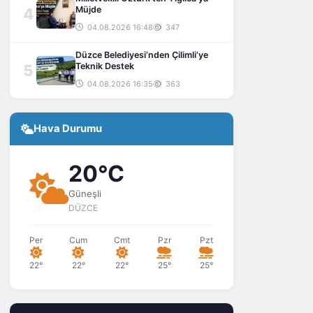
4
Müjde
04.08.2026 16:48
347
Düzce Belediyesi’nden Çilimli’ye
5
Teknik Destek
04.08.2026 16:35
363
Hava Durumu
20°C
Güneşli
DÜZCE
Per
Cum
Cmt
Pzr
Pzt
22°
22°
22°
25°
25°