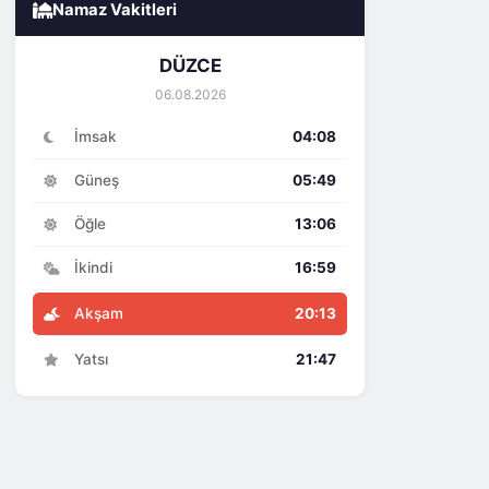
Namaz Vakitleri
DÜZCE
06.08.2026
İmsak
04:08
Güneş
05:49
Öğle
13:06
İkindi
16:59
Akşam
20:13
Yatsı
21:47