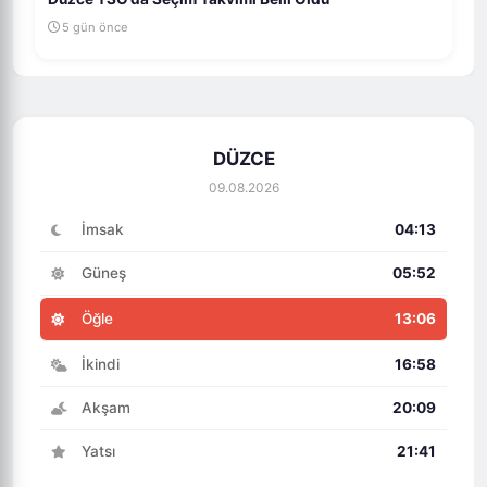
5 gün önce
DÜZCE
09.08.2026
İmsak
04:13
Güneş
05:52
Öğle
13:06
İkindi
16:58
Akşam
20:09
Yatsı
21:41