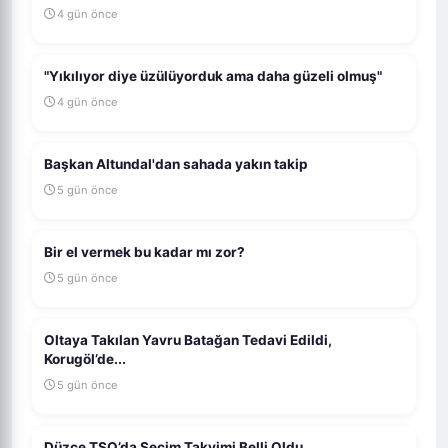
4 gün önce
"Yıkılıyor diye üzülüyorduk ama daha güzeli olmuş"
4 gün önce
Başkan Altundal'dan sahada yakın takip
5 gün önce
Bir el vermek bu kadar mı zor?
5 gün önce
Oltaya Takılan Yavru Batağan Tedavi Edildi,
Korugöl’de...
5 gün önce
Düzce TSO’da Seçim Takvimi Belli Oldu