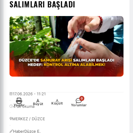
SALIMLARI BAŞLADI
17.06.2026 - 11:21
0
·
-
+
Küçült
Büyüt
Yazdır
Yorumlar
4 dk okuma
·
MERKEZ / DÜZCE
·
HaberDüzce E.