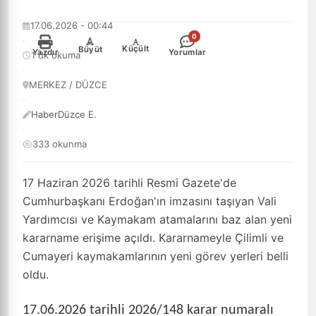
17.06.2026 - 00:44
0
·
-
+
Küçült
Büyüt
Yazdır
Yorumlar
1 dk okuma
·
MERKEZ / DÜZCE
·
HaberDüzce E.
·
333 okunma
17 Haziran 2026 tarihli Resmi Gazete'de
Cumhurbaşkanı Erdoğan'ın imzasını taşıyan Vali
Yardımcısı ve Kaymakam atamalarını baz alan yeni
kararname erişime açıldı. Kararnameyle Çilimli ve
Cumayeri kaymakamlarının yeni görev yerleri belli
oldu.
17.06.2026 tarihli 2026/148 karar numaralı