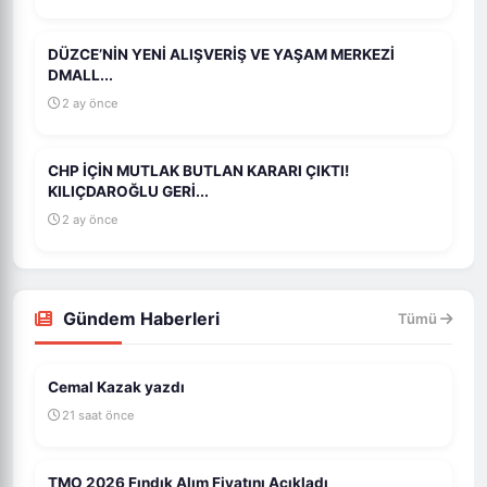
DÜZCE’NİN YENİ ALIŞVERİŞ VE YAŞAM MERKEZİ
DMALL...
2 ay önce
CHP İÇİN MUTLAK BUTLAN KARARI ÇIKTI!
KILIÇDAROĞLU GERİ...
2 ay önce
Gündem Haberleri
Tümü
Cemal Kazak yazdı
21 saat önce
TMO 2026 Fındık Alım Fiyatını Açıkladı