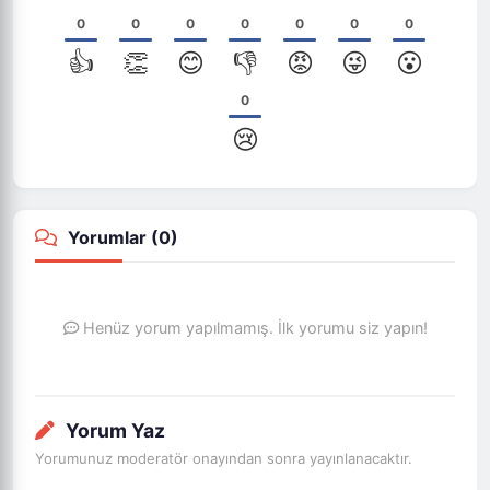
0
0
0
0
0
0
0
👍
👏
😊
👎
😡
😜
😮
0
😢
Yorumlar (
0
)
Henüz yorum yapılmamış. İlk yorumu siz yapın!
Yorum Yaz
Yorumunuz moderatör onayından sonra yayınlanacaktır.