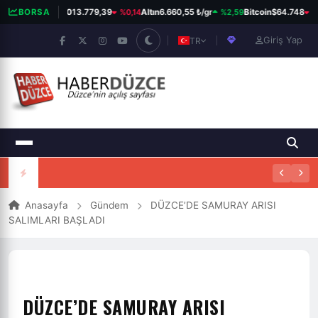
%0,14
%2,59
%0
BORSA
BIST 100
13.779,39
Altın
6.660,55 ₺/gr
Bitcoin
$64.748
Giriş Yap
TR
Anasayfa
Gündem
DÜZCE’DE SAMURAY ARISI
SALIMLARI BAŞLADI
DÜZCE’DE SAMURAY ARISI