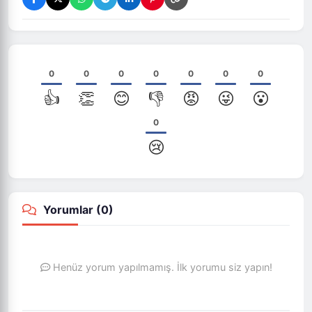
0
0
0
0
0
0
0
👍
👏
😊
👎
😡
😜
😮
0
😢
Yorumlar (
0
)
Henüz yorum yapılmamış. İlk yorumu siz yapın!