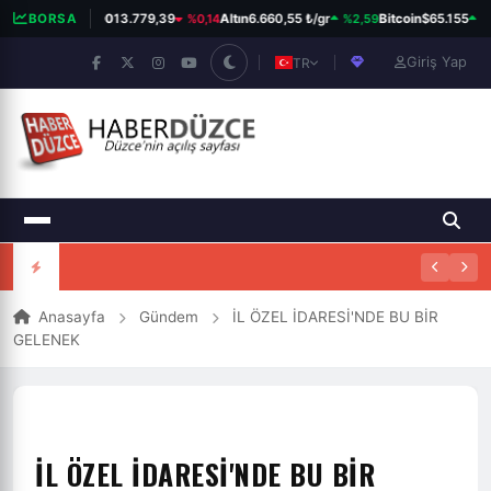
%0,14
%2,59
%0
BORSA
BIST 100
13.779,39
Altın
6.660,55 ₺/gr
Bitcoin
$65.155
Giriş Yap
TR
Anasayfa
Gündem
İL ÖZEL İDARESİ'NDE BU BİR
GELENEK
İL ÖZEL İDARESİ'NDE BU BİR