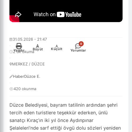
31.05.2026 - 21:47
0
·
-
+
Küçült
Büyüt
Yazdır
Yorumlar
2 dk okuma
·
MERKEZ / DÜZCE
·
HaberDüzce E.
·
420 okunma
Düzce Belediyesi, bayram tatilinin ardından şehri
tercih eden turistlere teşekkür ederken, ünlü
sanatçı Kıraç’ın iki yıl önce Aydınpınar
Şelaleleri’nde sarf ettiği övgü dolu sözleri yeniden