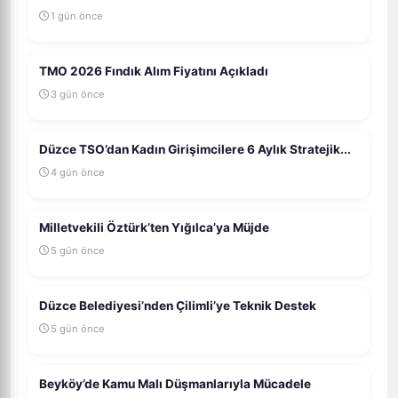
1 gün önce
TMO 2026 Fındık Alım Fiyatını Açıkladı
3 gün önce
Düzce TSO’dan Kadın Girişimcilere 6 Aylık Stratejik...
4 gün önce
Milletvekili Öztürk’ten Yığılca’ya Müjde
5 gün önce
Düzce Belediyesi’nden Çilimli’ye Teknik Destek
5 gün önce
Beyköy’de Kamu Malı Düşmanlarıyla Mücadele