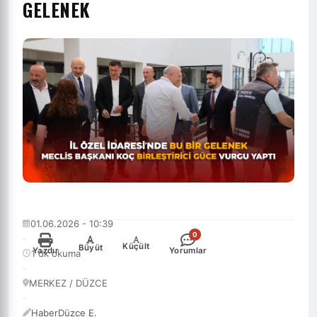
GELENEK
01.06.2026 - 10:39
0
·
-
+
Küçült
Büyüt
Yazdır
Yorumlar
1 dk okuma
·
MERKEZ / DÜZCE
·
HaberDüzce E.