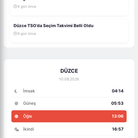
6 gün önce
Düzce TSO’da Seçim Takvimi Belli Oldu
6 gün önce
DÜZCE
10.08.2026
İmsak
04:14
Güneş
05:53
Öğle
13:06
İkindi
16:57