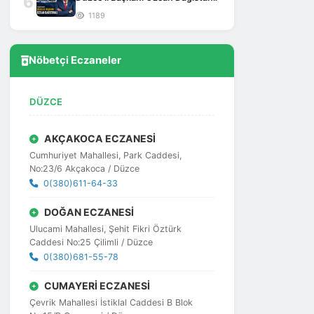
6
1189
Nöbetçi Eczaneler
DÜZCE
AKÇAKOCA ECZANESİ
Cumhuriyet Mahallesi, Park Caddesi,
No:23/6 Akçakoca / Düzce
0(380)611-64-33
DOĞAN ECZANESİ
Ulucami Mahallesi, Şehit Fikri Öztürk
Caddesi No:25 Çilimli / Düzce
0(380)681-55-78
CUMAYERİ ECZANESİ
Çevrik Mahallesi İstiklal Caddesi B Blok