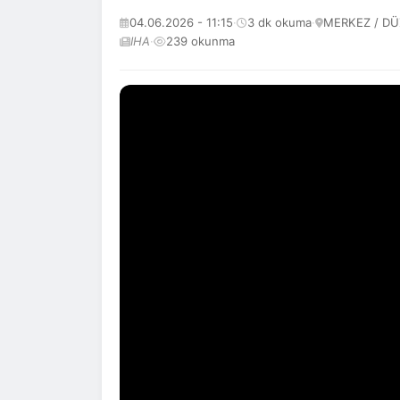
04.06.2026 - 11:15
·
3 dk okuma
·
MERKEZ / D
IHA
·
239 okunma