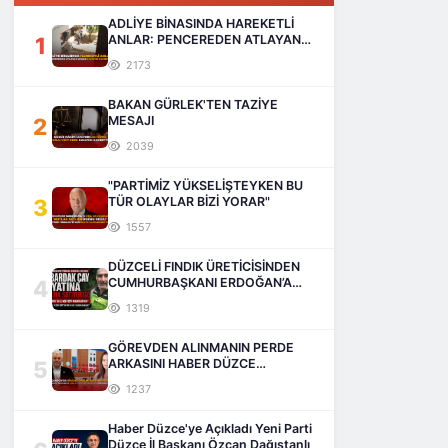
ADLİYE BİNASINDA HAREKETLİ
1
ANLAR: PENCEREDEN ATLAYAN
ADAM HAYATINI KAYBETTİ
2173
BAKAN GÜRLEK'TEN TAZİYE
2
MESAJI
2039
"PARTİMİZ YÜKSELİŞTEYKEN BU
3
TÜR OLAYLAR BİZİ YORAR"
1557
DÜZCELİ FINDIK ÜRETİCİSİNDEN
4
CUMHURBAŞKANI ERDOĞAN’A
SESLENİŞ
1319
GÖREVDEN ALINMANIN PERDE
5
ARKASINI HABER DÜZCE
AÇIKLIYOR
1237
Haber Düzce'ye Açıkladı Yeni Parti
Düzce İl Başkanı Özcan Dağıstanlı