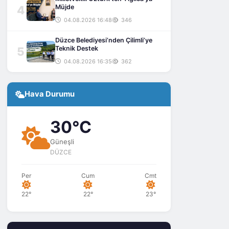
4
Müjde
04.08.2026 16:48
346
Düzce Belediyesi’nden Çilimli’ye
5
Teknik Destek
04.08.2026 16:35
362
Hava Durumu
30°C
Güneşli
DÜZCE
Per
Cum
Cmt
22°
22°
23°