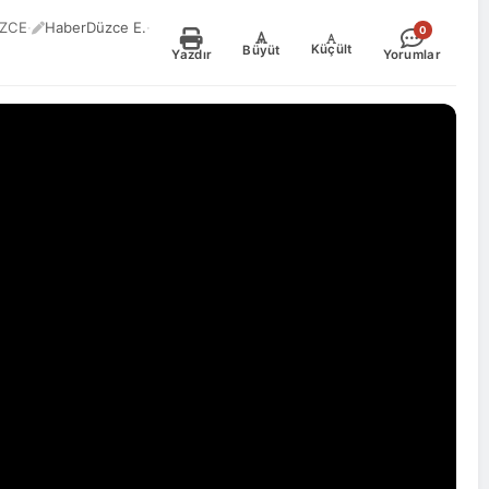
ÜZCE
·
HaberDüzce E.
·
0
-
+
Küçült
Büyüt
Yazdır
Yorumlar