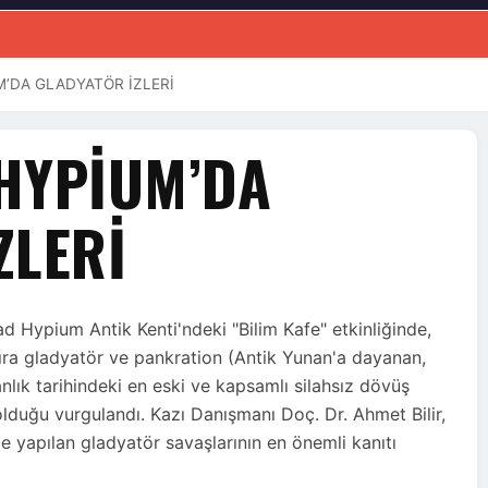
M’DA GLADYATÖR İZLERİ
HYPİUM’DA
ZLERİ
d Hypium Antik Kenti'ndeki "Bilim Kafe" etkinliğinde,
 sıra gladyatör ve pankration (Antik Yunan'a dayanan,
nlık tarihindeki en eski ve kapsamlı silahsız dövüş
olduğu vurgulandı. Kazı Danışmanı Doç. Dr. Ahmet Bilir,
e yapılan gladyatör savaşlarının en önemli kanıtı