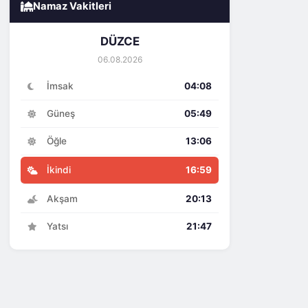
Namaz Vakitleri
DÜZCE
06.08.2026
İmsak
04:08
Güneş
05:49
Öğle
13:06
İkindi
16:59
Akşam
20:13
Yatsı
21:47