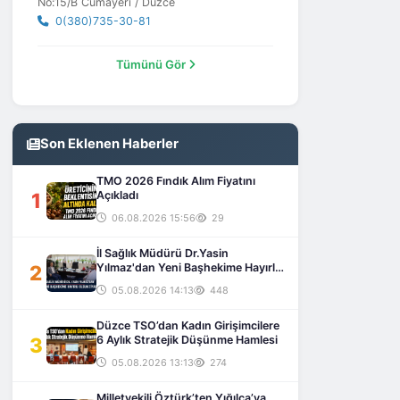
No:15/B Cumayeri / Düzce
0(380)735-30-81
Tümünü Gör
Son Eklenen Haberler
TMO 2026 Fındık Alım Fiyatını
1
Açıkladı
06.08.2026 15:56
29
İl Sağlık Müdürü Dr.Yasin
2
Yılmaz'dan Yeni Başhekime Hayırlı
Olsun Ziyareti
05.08.2026 14:13
448
Düzce TSO’dan Kadın Girişimcilere
3
6 Aylık Stratejik Düşünme Hamlesi
05.08.2026 13:13
274
Milletvekili Öztürk’ten Yığılca’ya