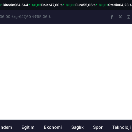
%0,83
%0,06
%0,07
%0
tcoin
$64.544
Dolar
47,60 ₺
Euro
55,06 ₺
Sterlin
64,23 ₺
36,00 ₺/gr
47,60 ₺
55,06 ₺
ündem
Eğitim
Ekonomi
Sağlık
Spor
Teknoloji