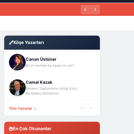
Köşe Yazarları
Canan Üstüner
Bir el vermek bu kadar mı zor?
Cemal Kazak
Modern Toplumların Ahlâk Krizi;
Barabbas Sendromu
Tüm Yazarlar
En Çok Okunanlar