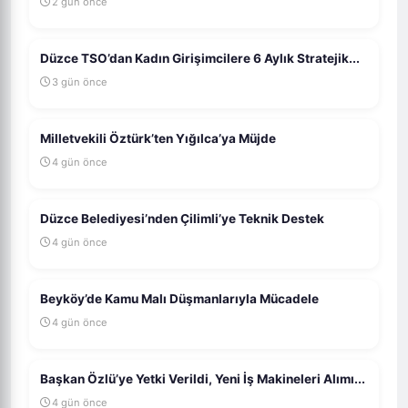
2 gün önce
Düzce TSO’dan Kadın Girişimcilere 6 Aylık Stratejik...
3 gün önce
Milletvekili Öztürk’ten Yığılca’ya Müjde
4 gün önce
Düzce Belediyesi’nden Çilimli’ye Teknik Destek
4 gün önce
Beyköy’de Kamu Malı Düşmanlarıyla Mücadele
4 gün önce
Başkan Özlü’ye Yetki Verildi, Yeni İş Makineleri Alımı...
4 gün önce