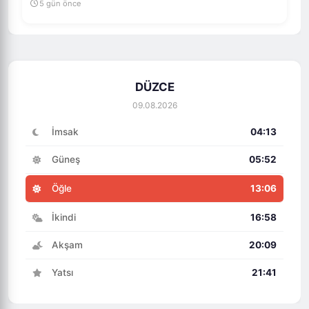
5 gün önce
DÜZCE
09.08.2026
İmsak
04:13
Güneş
05:52
Öğle
13:06
İkindi
16:58
Akşam
20:09
Yatsı
21:41