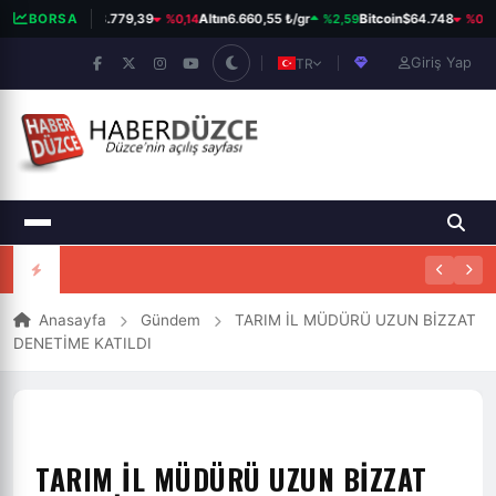
%0,14
%2,59
%0,32
BIST 100
BORSA
13.779,39
Altın
6.660,55 ₺/gr
Bitcoin
$64.748
Giriş Yap
TR
Anasayfa
Gündem
TARIM İL MÜDÜRÜ UZUN BİZZAT
DENETİME KATILDI
TARIM İL MÜDÜRÜ UZUN BİZZAT