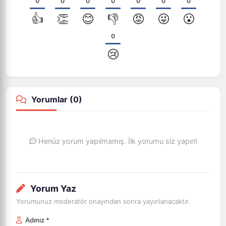
0
0
0
0
0
0
0
👍
👏
😊
👎
😡
😜
😮
0
😢
Yorumlar (
0
)
Henüz yorum yapılmamış. İlk yorumu siz yapın!
Yorum Yaz
Yorumunuz moderatör onayından sonra yayınlanacaktır.
Adınız *