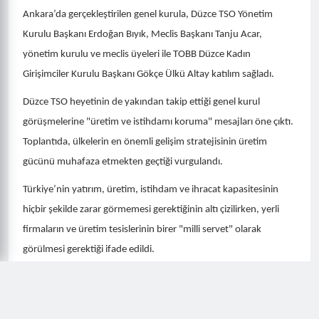
Ankara’da gerçekleştirilen genel kurula, Düzce TSO Yönetim
Kurulu Başkanı Erdoğan Bıyık, Meclis Başkanı Tanju Acar,
yönetim kurulu ve meclis üyeleri ile TOBB Düzce Kadın
Girişimciler Kurulu Başkanı Gökçe Ülkü Altay katılım sağladı.
Düzce TSO heyetinin de yakından takip ettiği genel kurul
görüşmelerine "üretim ve istihdamı koruma" mesajları öne çıktı.
Toplantıda, ülkelerin en önemli gelişim stratejisinin üretim
gücünü muhafaza etmekten geçtiği vurgulandı.
Türkiye’nin yatırım, üretim, istihdam ve ihracat kapasitesinin
hiçbir şekilde zarar görmemesi gerektiğinin altı çizilirken, yerli
firmaların ve üretim tesislerinin birer "milli servet" olarak
görülmesi gerektiği ifade edildi.
Ekonomideki mevcut dinamiklerin ve sanayicinin geleceğinin de
masaya yatırıldığı genel kurulda, Türkiye'nin üretim gücünü
korumak ve geleceğe taşımak adına, bu dönemde kapsamlı bir