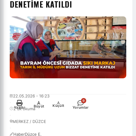
DENETİME KATILDI
22.05.2026 - 16:23
0
·
-
+
Küçült
Büyüt
Yazdır
Yorumlar
2 dk okuma
·
MERKEZ / DÜZCE
·
HaberDüzce E.