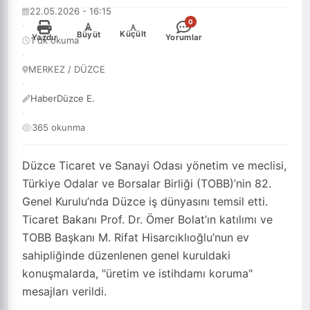
22.05.2026 - 16:15
0
·
-
+
Küçült
Büyüt
Yazdır
Yorumlar
1 dk okuma
·
MERKEZ / DÜZCE
·
HaberDüzce E.
·
365 okunma
Düzce Ticaret ve Sanayi Odası yönetim ve meclisi,
Türkiye Odalar ve Borsalar Birliği (TOBB)’nin 82.
Genel Kurulu’nda Düzce iş dünyasını temsil etti.
Ticaret Bakanı Prof. Dr. Ömer Bolat’ın katılımı ve
TOBB Başkanı M. Rifat Hisarcıklıoğlu’nun ev
sahipliğinde düzenlenen genel kuruldaki
konuşmalarda, "üretim ve istihdamı koruma"
mesajları verildi.