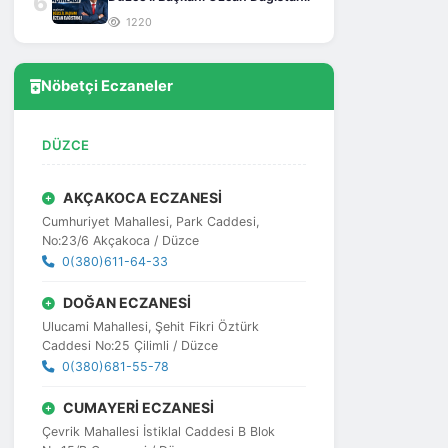
6
1220
Nöbetçi Eczaneler
DÜZCE
AKÇAKOCA ECZANESİ
Cumhuriyet Mahallesi, Park Caddesi,
No:23/6 Akçakoca / Düzce
0(380)611-64-33
DOĞAN ECZANESİ
Ulucami Mahallesi, Şehit Fikri Öztürk
Caddesi No:25 Çilimli / Düzce
0(380)681-55-78
CUMAYERİ ECZANESİ
Çevrik Mahallesi İstiklal Caddesi B Blok