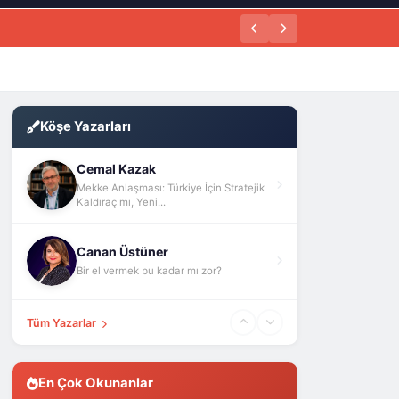
Köşe Yazarları
Cemal Kazak
Mekke Anlaşması: Türkiye İçin Stratejik
Kaldıraç mı, Yeni...
Canan Üstüner
Bir el vermek bu kadar mı zor?
Tüm Yazarlar
En Çok Okunanlar