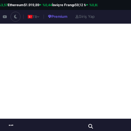
%0,44
%0,82
Ethereum
$1.919,89
İsviçre Frangı
59,12 ₺
Kanada Doları
34,23 ₺
Premium
Giriş Yap
TR