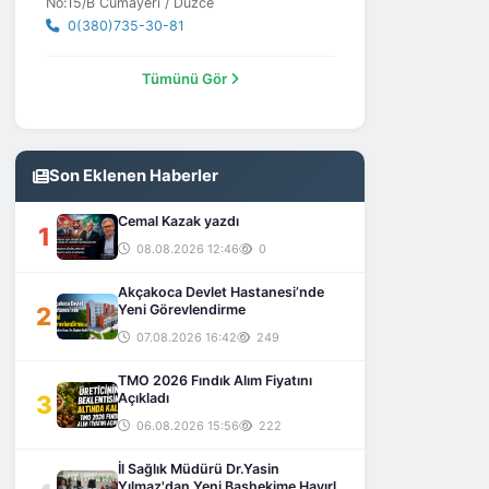
No:15/B Cumayeri / Düzce
0(380)735-30-81
Tümünü Gör
Son Eklenen Haberler
Cemal Kazak yazdı
1
08.08.2026 12:46
0
Akçakoca Devlet Hastanesi’nde
2
Yeni Görevlendirme
07.08.2026 16:42
249
TMO 2026 Fındık Alım Fiyatını
3
Açıkladı
06.08.2026 15:56
222
İl Sağlık Müdürü Dr.Yasin
Yılmaz'dan Yeni Başhekime Hayırlı