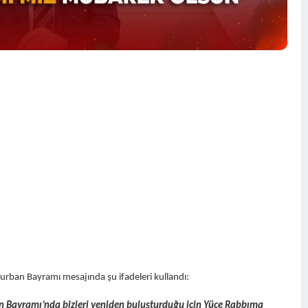
urban Bayramı mesajında şu ifadeleri kullandı:
an Bayramı’nda bizleri yeniden buluşturduğu için Yüce Rabbıma