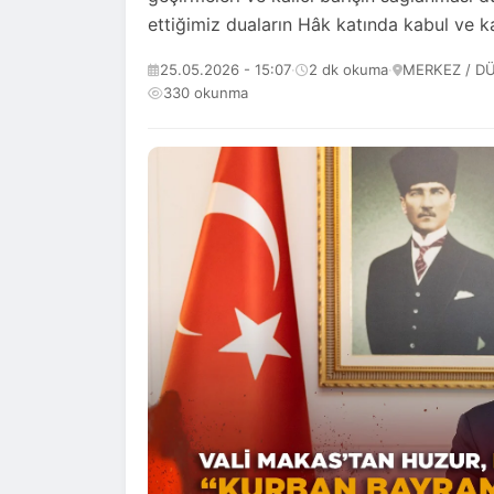
ettiğimiz duaların Hâk katında kabul ve ka
25.05.2026 - 15:07
·
2 dk okuma
·
MERKEZ / D
330 okunma