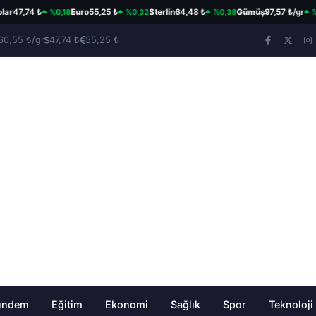
%0,18
%0,32
%0,38
%3,57
7,74 ₺
Euro
55,25 ₺
Sterlin
64,48 ₺
Gümüş
97,57 ₺/gr
60,55 ₺/gr
47,74 ₺
55,25 ₺
ündem
Eğitim
Ekonomi
Sağlık
Spor
Teknoloji