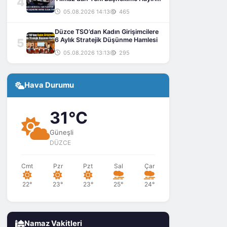
4
Olsun Ziyareti
05.08.2026 14:13
465
Düzce TSO’dan Kadın Girişimcilere
5
6 Aylık Stratejik Düşünme Hamlesi
05.08.2026 13:13
295
Hava Durumu
31°C
Güneşli
DÜZCE
Cmt
Pzr
Pzt
Sal
Çar
22°
23°
23°
25°
24°
Namaz Vakitleri