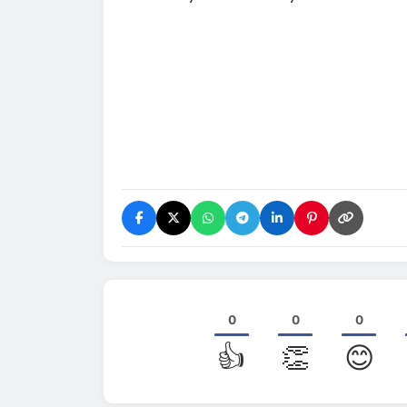
0
0
0
👍
👏
😊