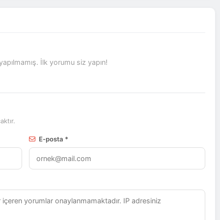
pılmamış. İlk yorumu siz yapın!
ktır.
E-posta *