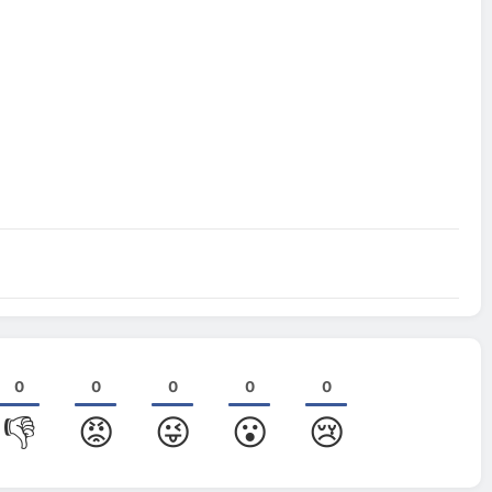
0
0
0
0
0
👎
😡
😜
😮
😢