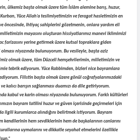
in, ülkemiz başta olmak üzere tüm İslâm alemine barış, huzur,
Kurban, Yüce Allah’a teslimiyetimizin ve feragat hasletimizin en
e öncesinde, ihtiyaç sahiplerini gözetmenin, onlara yardım eli
milletimizin mayasını oluşturan hissiyatlarımız manevi iklimimizi
c farizasını yerine getirmek üzere kutsal topraklara giden
ul olması niyazında bulunuyorum. Bu vesileyle, başta aziz
rimiz olmak üzere, tüm Düzceli hemşehrilerimin, milletimizin ve
imle tebrik ediyorum. Yüce Rabbimden, bizleri nice bayramlara
z ediyorum. Filistin başta olmak üzere gönül coğrafyalarımızdaki
 ve kalıcı barışın sağlanması duamızı da dile getiriyorum.
ında kabul ve karin olması niyazında bulunuyorum. Farklı kültürleri
mızın bayram tatilini huzur ve güven içerisinde geçirmeleri için
da ilgili kurumlarca alındığını belirtmek istiyorum. Bayram
m kendilerinin hem sevdiklerinin hem de başkalarının canlarını
urallarına uymalarını ve dikkatle seyahat etmelerini özellikle
lsun.”