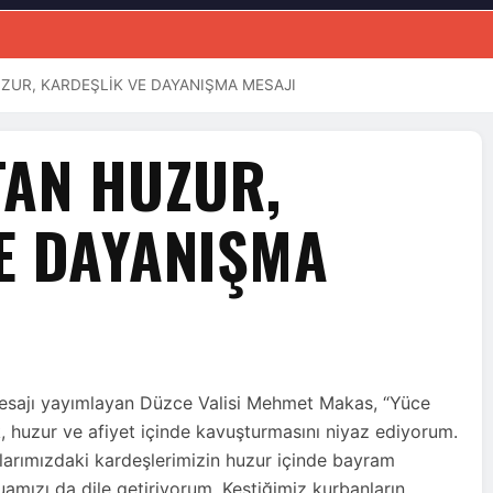
UZUR, KARDEŞLİK VE DAYANIŞMA MESAJI
TAN HUZUR,
E DAYANIŞMA
mesajı yayımlayan Düzce Valisi Mehmet Makas, “Yüce
, huzur ve afiyet içinde kavuşturmasını niyaz ediyorum.
larımızdaki kardeşlerimizin huzur içinde bayram
uamızı da dile getiriyorum. Kestiğimiz kurbanların,