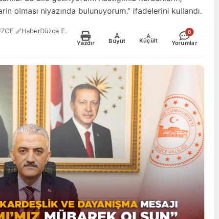
rin olması niyazında bulunuyorum.” ifadelerini kullandı.
ÜZCE
·
HaberDüzce E.
·
0
-
+
Küçült
Büyüt
Yazdır
Yorumlar