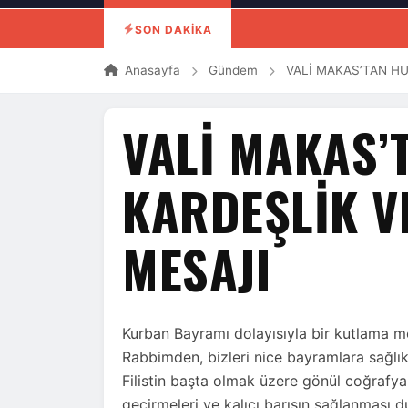
SON DAKİKA
Anasayfa
Gündem
VALİ MAKAS’TAN H
VALİ MAKAS’
KARDEŞLİK V
MESAJI
Kurban Bayramı dolayısıyla bir kutlama 
Rabbimden, bizleri nice bayramlara sağlık
Filistin başta olmak üzere gönül coğrafya
geçirmeleri ve kalıcı barışın sağlanması d