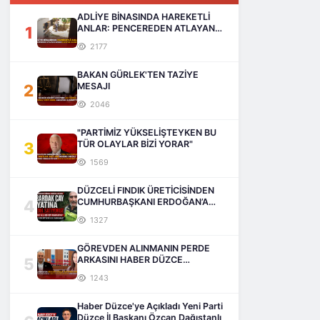
ADLİYE BİNASINDA HAREKETLİ
1
ANLAR: PENCEREDEN ATLAYAN
ADAM HAYATINI KAYBETTİ
2177
BAKAN GÜRLEK'TEN TAZİYE
2
MESAJI
2046
"PARTİMİZ YÜKSELİŞTEYKEN BU
3
TÜR OLAYLAR BİZİ YORAR"
1569
DÜZCELİ FINDIK ÜRETİCİSİNDEN
4
CUMHURBAŞKANI ERDOĞAN’A
SESLENİŞ
1327
GÖREVDEN ALINMANIN PERDE
5
ARKASINI HABER DÜZCE
AÇIKLIYOR
1243
Haber Düzce'ye Açıkladı Yeni Parti
Düzce İl Başkanı Özcan Dağıstanlı