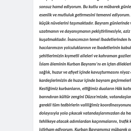
sonsuz hamd ediyorum. Bu kutlu ve mübarek günler
esenlik ve mutluluk getirmesini temenni ediyorum. 
küçük nüvelerini taşımaktadır. Bayram günlerinde v
uzatmanın ve dayanışmanın pekiştirilmesiyle, aziz 
kuşatmaktadır. İnancımızın temel ibadetlerinden ha
hacılarımızın yolculuklarının ve ibadetlerinin kab
şehitlerimizin kıymetli aileleri ve kahraman gazile
İslam âleminin Kurban Bayramı'nı en içten dilekler
sağlık, huzur ve afiyet içinde kavuşturmasını niya
kardeşlerimizin de huzur içinde bayram geçirmeleri
Kestiğimiz kurbanların, ettiğimiz duaların Hâk kat
barındıran kültür zengini Düzce’mizde, vatandaşları
gerekli tüm tedbirlerin valiliğimiz koordinasyonun
dolayısıyla yola çıkacak vatandaşlarımızdan da he
tehlikeye atacak adımlardan kaçınmalarını, trafik k
istirham ediyorum. Kurban Bayramımız mübarek o