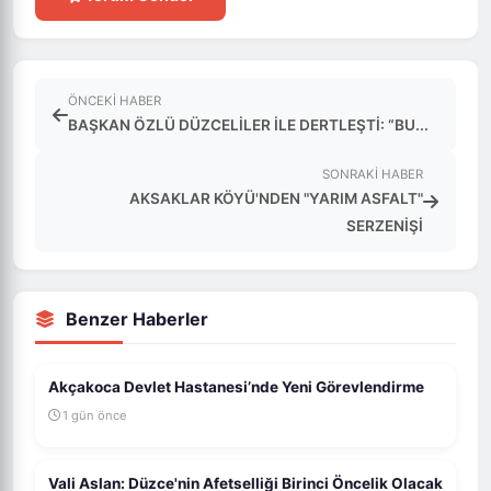
ÖNCEKI HABER
BAŞKAN ÖZLÜ DÜZCELİLER İLE DERTLEŞTİ: “BU...
SONRAKI HABER
AKSAKLAR KÖYÜ'NDEN "YARIM ASFALT"
SERZENİŞİ
Benzer Haberler
Akçakoca Devlet Hastanesi’nde Yeni Görevlendirme
1 gün önce
Vali Aslan: Düzce'nin Afetselliği Birinci Öncelik Olacak