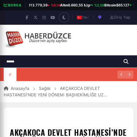
%0,14
%2,59
%0,
BORSA
BIST 100
13.779,39
Altın
6.660,55 ₺/gr
Bitcoin
$65.127
Giriş Yap
TR
Anasayfa
Sağlık
AKÇAKOCA DEVLET
HASTANESİ’NDE YENİ DÖNEM: BAŞHEKİMLİĞE UZ...
AKÇAKOCA DEVLET HASTANESİ’NDE