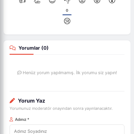
👍
👏
😊
👎
😡
😜
😮
0
😢
Yorumlar (
0
)
Henüz yorum yapılmamış. İlk yorumu siz yapın!
Yorum Yaz
Yorumunuz moderatör onayından sonra yayınlanacaktır.
Adınız *