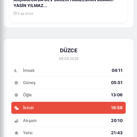
YASİN YILMAZ...
3 ay önce
DÜZCE
08.08.2026
İmsak
04:11
Güneş
05:51
Öğle
13:06
İkindi
16:58
Akşam
20:10
Yatsı
21:43