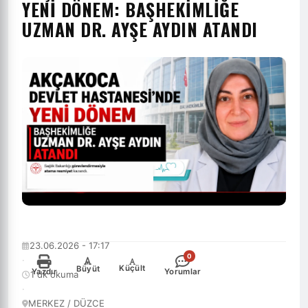
YENİ DÖNEM: BAŞHEKİMLİĞE
UZMAN DR. AYŞE AYDIN ATANDI
23.06.2026 - 17:17
0
·
-
+
Küçült
Büyüt
Yazdır
Yorumlar
1 dk okuma
·
MERKEZ / DÜZCE