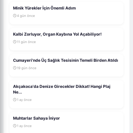
Minik Yürekler İçin Önemli Adım
4 gün önce
Kalbi Zorluyor, Organ Kaybına Yol Açabiliyor!
11 gün önce
Cumayeri'nde Üç Sağlık Tesisinin Temeli Birden Atıldı
19 gün önce
Akçakoca'da Denize Girecekler Dikkat! Hangi Plaj
Ne...
1 ay önce
Muhtarlar Sahaya İniyor
1 ay önce