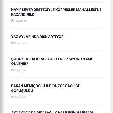
HAYIRSEVER DESTEĞİYLE KÖRPEŞLER MAHALLESİ’NE
KAZANDIRILDI
1 ay önce
YAZ AYLARINDA RİSK ARTIYOR
2 ay önce
ÇOCUKLARDA İDRAR YOLU ENFEKSİYONU NASIL
ÖNLENİR?
3 ay önce
BAKAN MEMİŞOĞLU İLE 'DÜZCE SAĞLIĞI'
GÖRÜŞÜLDÜ
3 ay önce
AKÇAKOCA’DA DEV SAĞLIK HAMLESİNİN MİMARI: