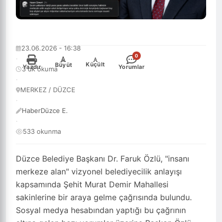
23.06.2026 - 16:38
0
·
-
+
Küçült
Büyüt
Yazdır
Yorumlar
3 dk okuma
·
MERKEZ / DÜZCE
·
HaberDüzce E.
·
533 okunma
Düzce Belediye Başkanı Dr. Faruk Özlü, "insanı
merkeze alan" vizyonel belediyecilik anlayışı
kapsamında Şehit Murat Demir Mahallesi
sakinlerine bir araya gelme çağrısında bulundu.
Sosyal medya hesabından yaptığı bu çağrının