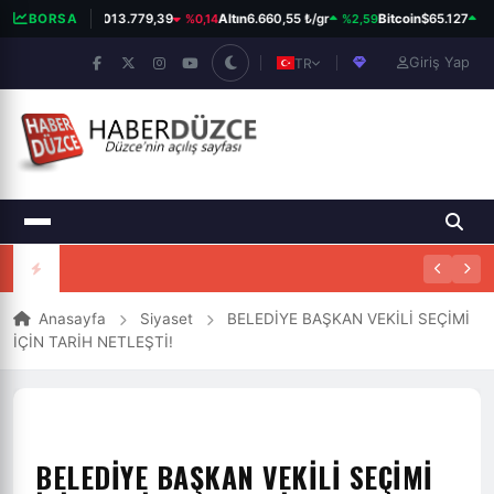
%0,14
%2,59
%0
BORSA
BIST 100
13.779,39
Altın
6.660,55 ₺/gr
Bitcoin
$65.127
Giriş Yap
TR
Anasayfa
Siyaset
BELEDİYE BAŞKAN VEKİLİ SEÇİMİ
İÇİN TARİH NETLEŞTİ!
BELEDİYE BAŞKAN VEKİLİ SEÇİMİ