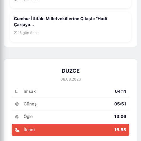
Cumhur İttifakı Milletvekillerine Çıkıştı: "Hadi
Çarşıya...
16 gün önce
DÜZCE
08.08.2026
İmsak
04:11
Güneş
05:51
Öğle
13:06
İkindi
16:58