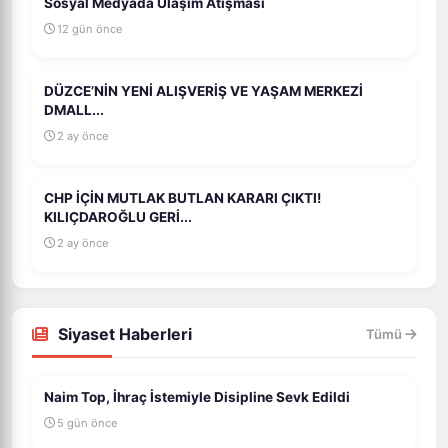
Sosyal Medyada Ulaşım Atışması
12 gün önce
DÜZCE’NİN YENİ ALIŞVERİŞ VE YAŞAM MERKEZİ
DMALL...
2 ay önce
CHP İÇİN MUTLAK BUTLAN KARARI ÇIKTI!
KILIÇDAROĞLU GERİ...
2 ay önce
Siyaset Haberleri
Tümü
Naim Top, İhraç İstemiyle Disipline Sevk Edildi
5 gün önce