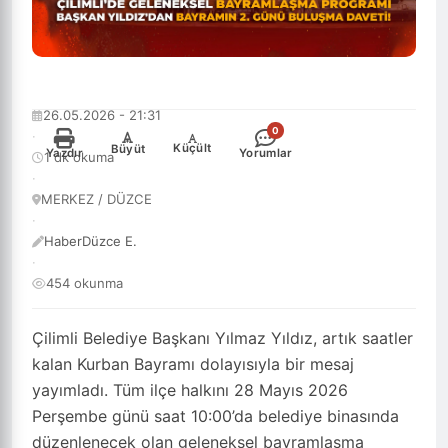
26.05.2026 - 21:31
0
·
-
+
Küçült
Büyüt
Yazdır
Yorumlar
1 dk okuma
·
MERKEZ / DÜZCE
·
HaberDüzce E.
·
454 okunma
Çilimli Belediye Başkanı Yılmaz Yıldız, artık saatler
kalan Kurban Bayramı dolayısıyla bir mesaj
yayımladı. Tüm ilçe halkını 28 Mayıs 2026
Perşembe günü saat 10:00’da belediye binasında
düzenlenecek olan geleneksel bayramlaşma