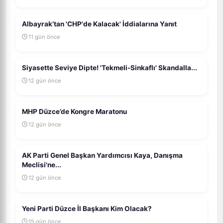
Albayrak’tan 'CHP'de Kalacak' İddialarına Yanıt
11 gün önce
Siyasette Seviye Dipte! 'Tekmeli-Sinkaflı' Skandalla...
12 gün önce
MHP Düzce’de Kongre Maratonu
12 gün önce
AK Parti Genel Başkan Yardımcısı Kaya, Danışma
Meclisi'ne...
12 gün önce
Yeni Parti Düzce İl Başkanı Kim Olacak?
15 gün önce