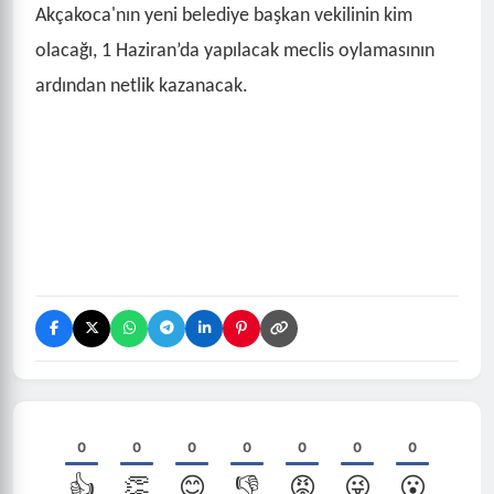
Akçakoca'nın yeni belediye başkan vekilinin kim
olacağı, 1 Haziran’da yapılacak meclis oylamasının
ardından netlik kazanacak.
0
0
0
0
0
0
0
👍
👏
😊
👎
😡
😜
😮