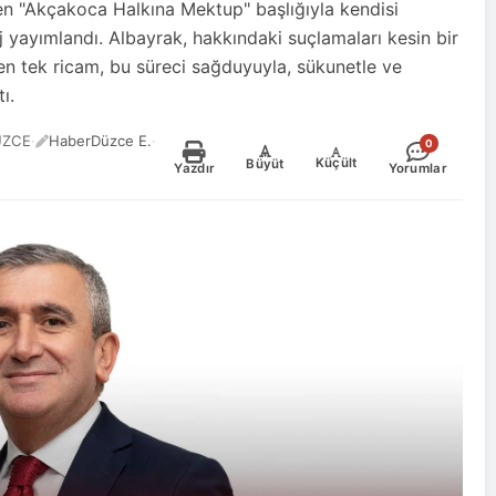
n "Akçakoca Halkına Mektup" başlığıyla kendisi
aj yayımlandı. Albayrak, hakkındaki suçlamaları kesin bir
den tek ricam, bu süreci sağduyuyla, sükunetle ve
ı.
ÜZCE
·
HaberDüzce E.
·
0
-
+
Küçült
Büyüt
Yazdır
Yorumlar