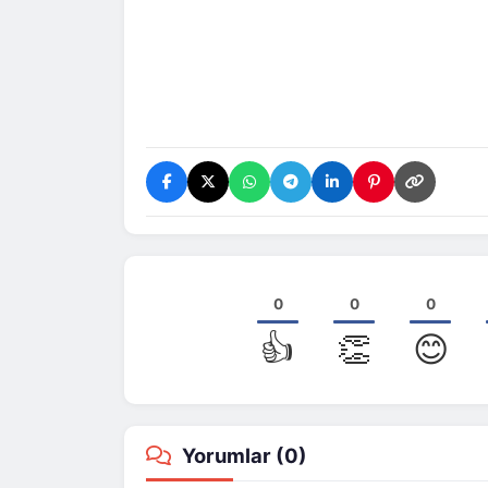
0
0
0
👍
👏
😊
Yorumlar (
0
)