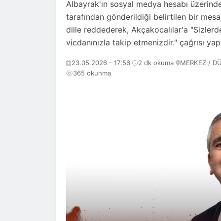
Albayrak'ın sosyal medya hesabı üzerinde
tarafından gönderildiği belirtilen bir mes
dille reddederek, Akçakocalılar'a "Sizler
vicdanınızla takip etmenizdir." çağrısı yapt
23.05.2026 - 17:56
·
2 dk okuma
·
MERKEZ / D
365 okunma