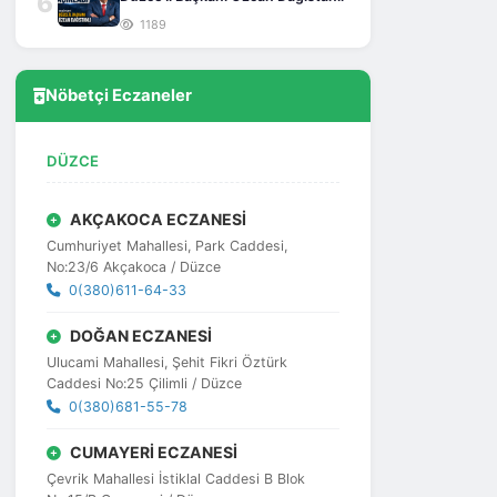
6
1189
Nöbetçi Eczaneler
DÜZCE
AKÇAKOCA ECZANESİ
Cumhuriyet Mahallesi, Park Caddesi,
No:23/6 Akçakoca / Düzce
0(380)611-64-33
DOĞAN ECZANESİ
Ulucami Mahallesi, Şehit Fikri Öztürk
Caddesi No:25 Çilimli / Düzce
0(380)681-55-78
CUMAYERİ ECZANESİ
Çevrik Mahallesi İstiklal Caddesi B Blok