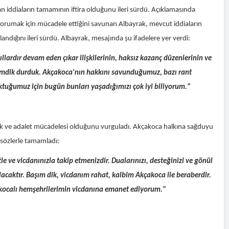
 iddiaların tamamının iftira olduğunu ileri sürdü. Açıklamasında
korumak için mücadele ettiğini savunan Albayrak, mevcut iddiaların
dığını ileri sürdü. Albayrak, mesajında şu ifadelere yer verdi:
ardır devam eden çıkar ilişkilerinin, haksız kazanç düzenlerinin ve
dimdik durduk. Akçakoca'nın hakkını savunduğumuz, bazı rant
ktuğumuz için bugün bunları yaşadığımızı çok iyi biliyorum."
 hak ve adalet mücadelesi olduğunu vurguladı. Akçakoca halkına sağduyu
 sözlerle tamamladı:
e ve vicdanınızla takip etmenizdir. Dualarınızı, desteğinizi ve gönül
acaktır. Başım dik, vicdanım rahat, kalbim Akçakoca ile beraberdir.
akocalı hemşehrilerimin vicdanına emanet ediyorum."