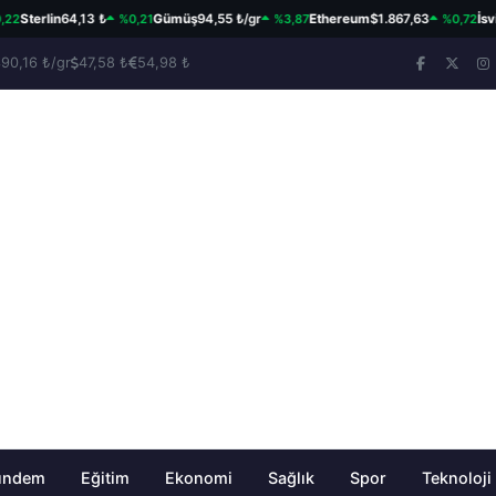
%0,21
%3,87
%0,72
terlin
64,13 ₺
Gümüş
94,55 ₺/gr
Ethereum
$1.867,63
İsviçre 
390,16 ₺/gr
47,58 ₺
54,98 ₺
ündem
Eğitim
Ekonomi
Sağlık
Spor
Teknoloji