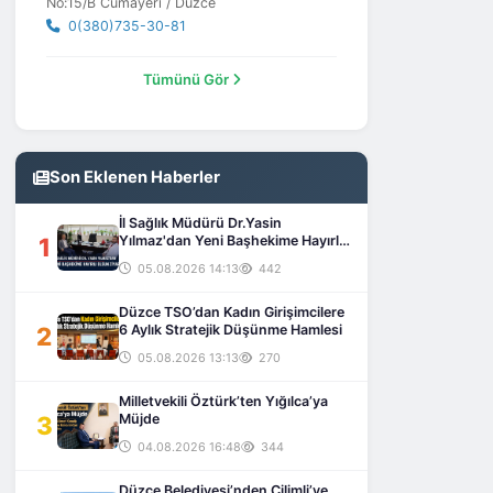
No:15/B Cumayeri / Düzce
0(380)735-30-81
Tümünü Gör
Son Eklenen Haberler
İl Sağlık Müdürü Dr.Yasin
1
Yılmaz'dan Yeni Başhekime Hayırlı
Olsun Ziyareti
05.08.2026 14:13
442
Düzce TSO’dan Kadın Girişimcilere
2
6 Aylık Stratejik Düşünme Hamlesi
05.08.2026 13:13
270
Milletvekili Öztürk’ten Yığılca’ya
3
Müjde
04.08.2026 16:48
344
Düzce Belediyesi’nden Çilimli’ye