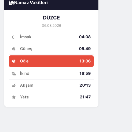
Namaz Vakitleri
DÜZCE
06.08.2026
İmsak
04:08
Güneş
05:49
Öğle
13:06
İkindi
16:59
Akşam
20:13
Yatsı
21:47