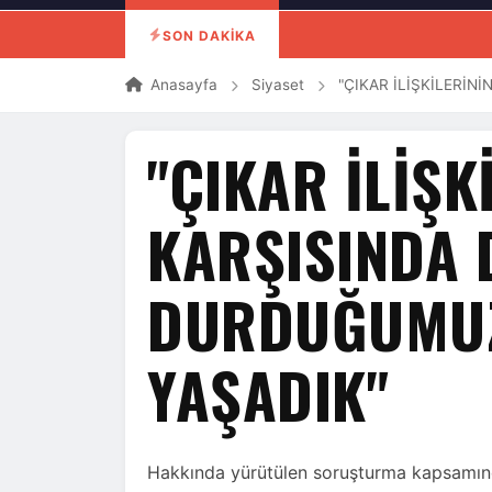
SON DAKİKA
Anasayfa
Siyaset
"ÇIKAR İLİŞKİLERİN
"ÇIKAR İLİŞK
KARŞISINDA 
DURDUĞUMUZ
YAŞADIK"
Hakkında yürütülen soruşturma kapsamınd