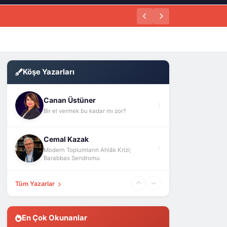
Köşe Yazarları
Canan Üstüner
Bir el vermek bu kadar mı zor?
Cemal Kazak
Modern Toplumların Ahlâk Krizi;
Barabbas Sendromu
Tüm Yazarlar
En Çok Okunanlar