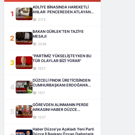
ADLİYE BİNASINDA HAREKETLİ
1
ANLAR: PENCEREDEN ATLAYAN
ADAM HAYATINI KAYBETTİ
2173
BAKAN GÜRLEK'TEN TAZİYE
2
MESAJI
2038
"PARTİMİZ YÜKSELİŞTEYKEN BU
3
TÜR OLAYLAR BİZİ YORAR"
1557
DÜZCELİ FINDIK ÜRETİCİSİNDEN
4
CUMHURBAŞKANI ERDOĞAN’A
SESLENİŞ
1317
GÖREVDEN ALINMANIN PERDE
5
ARKASINI HABER DÜZCE
AÇIKLIYOR
1237
Haber Düzce'ye Açıkladı Yeni Parti
Düzce İl Başkanı Özcan Dağıstanlı