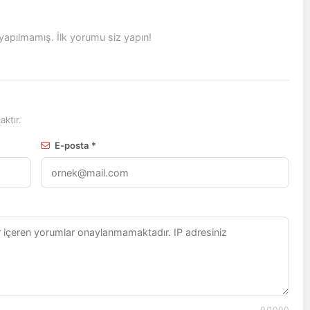
pılmamış. İlk yorumu siz yapın!
ktır.
E-posta *
0
/1000