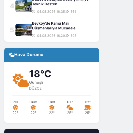
4
Teknik Destek
04.08.2026 16:35
361
Beyköy’de Kamu Malı
5
Düşmanlarıyla Mücadele
04.08.2026 16:20
398
Hava Durumu
18°C
Güneşli
DÜZCE
Per
Cum
Cmt
Pzr
Pzt
22°
22°
22°
25°
25°