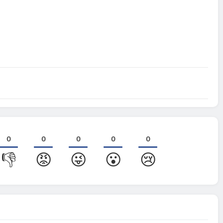
0
0
0
0
0
👎
😡
😜
😮
😢