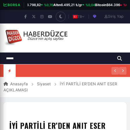
%0,70
%0,04
%0,4
BORSA
BIST 100
13.798,82
Altın
6.495,21 ₺/gr
Bitcoin
$64.396
Giriş Yap
TR
Anasayfa
Siyaset
İYİ PARTİLİ ER’DEN ANIT ESER
AÇIKLAMASI
İYİ PARTİLİ ER’DEN ANIT ESER