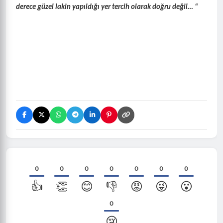
derece güzel lakin yapıldığı yer tercih olarak doğru değil… “
0
0
0
0
0
0
0
👍
👏
😊
👎
😡
😜
😮
0
😢