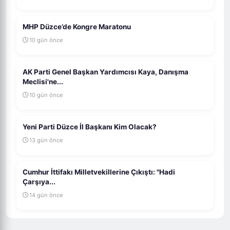
MHP Düzce’de Kongre Maratonu
10 gün önce
AK Parti Genel Başkan Yardımcısı Kaya, Danışma
Meclisi'ne...
10 gün önce
Yeni Parti Düzce İl Başkanı Kim Olacak?
13 gün önce
Cumhur İttifakı Milletvekillerine Çıkıştı: "Hadi
Çarşıya...
14 gün önce