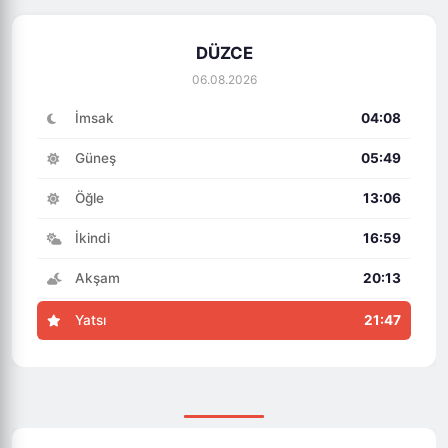
DÜZCE
06.08.2026
İmsak
04:08
Güneş
05:49
Öğle
13:06
İkindi
16:59
Akşam
20:13
Yatsı
21:47