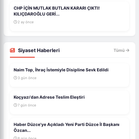
CHP İÇİN MUTLAK BUTLAN KARARI ÇIKTI!
KILIÇDAROĞLU GERİ...
2 ay önce
Siyaset Haberleri
Tümü
Naim Top, İhraç İstemiyle Disipline Sevk Edildi
3 gün önce
Koçyazı'dan Adrese Teslim Eleştiri
7 gün önce
Haber Düzce'ye Açıkladı Yeni Parti Düzce İl Başkanı
Özcan...
8 gün önce