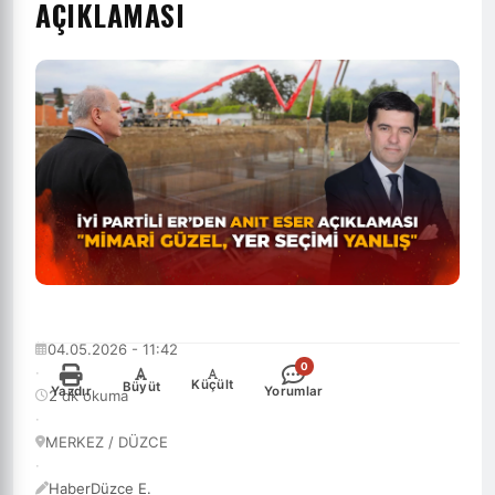
AÇIKLAMASI
04.05.2026 - 11:42
0
·
-
+
Küçült
Büyüt
Yazdır
Yorumlar
2 dk okuma
·
MERKEZ / DÜZCE
·
HaberDüzce E.