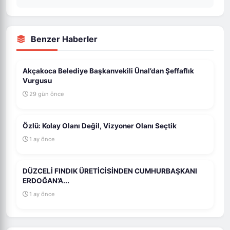
Benzer Haberler
Akçakoca Belediye Başkanvekili Ünal’dan Şeffaflık
Vurgusu
29 gün önce
Özlü: Kolay Olanı Değil, Vizyoner Olanı Seçtik
1 ay önce
DÜZCELİ FINDIK ÜRETİCİSİNDEN CUMHURBAŞKANI
ERDOĞAN’A...
1 ay önce