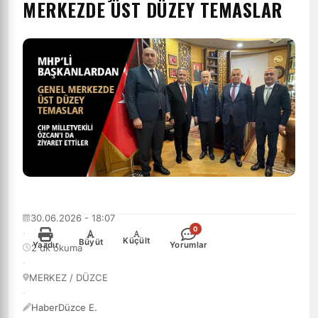
MERKEZDE ÜST DÜZEY TEMASLAR
30.06.2026 - 18:07
0
·
-
+
Küçült
Büyüt
Yazdır
Yorumlar
2 dk okuma
·
MERKEZ / DÜZCE
·
HaberDüzce E.