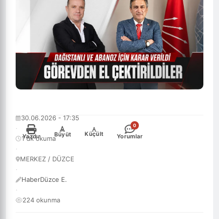
30.06.2026 - 17:35
0
·
-
+
Küçült
Büyüt
Yazdır
Yorumlar
1 dk okuma
·
MERKEZ / DÜZCE
·
HaberDüzce E.
·
224 okunma