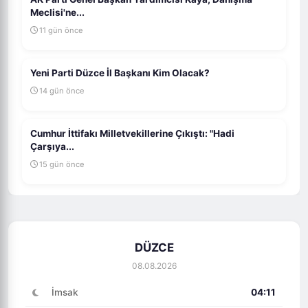
Meclisi'ne...
11 gün önce
Yeni Parti Düzce İl Başkanı Kim Olacak?
14 gün önce
Cumhur İttifakı Milletvekillerine Çıkıştı: "Hadi
Çarşıya...
15 gün önce
DÜZCE
08.08.2026
İmsak
04:11