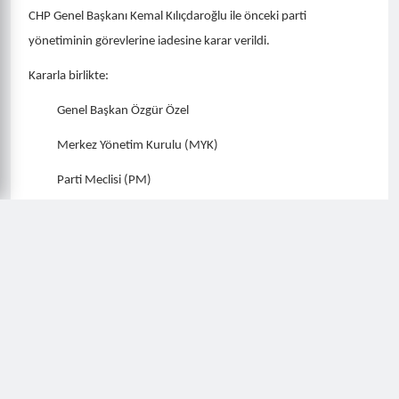
CHP Genel Başkanı Kemal Kılıçdaroğlu ile önceki parti
yönetiminin görevlerine iadesine karar verildi.
Kararla birlikte:
Genel Başkan Özgür Özel
Merkez Yönetim Kurulu (MYK)
Parti Meclisi (PM)
Yüksek Disiplin Kurulu (YDK) yönetimlerinin hukuken
geçersiz hale geldiği belirtildi.
KURULTAY HAKKINDA SORUŞTURMA BAŞLATILMIŞTI
CHP’nin 4-5 Kasım 2023 tarihlerinde gerçekleştirdiği 38. Olağan
Kurultayı hakkında Ankara Cumhuriyet Başsavcılığı tarafından
usulsüzlük iddialarıyla soruşturma başlatılmıştı. Eski Hatay
Belediye Başkanı Lütfü Savaş ile bazı delegeler, kurultayın