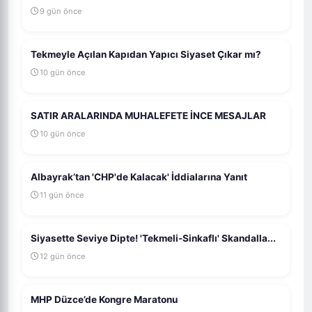
9 gün önce
Tekmeyle Açılan Kapıdan Yapıcı Siyaset Çıkar mı?
10 gün önce
SATIR ARALARINDA MUHALEFETE İNCE MESAJLAR
10 gün önce
Albayrak’tan 'CHP'de Kalacak' İddialarına Yanıt
11 gün önce
Siyasette Seviye Dipte! 'Tekmeli-Sinkaflı' Skandalla...
12 gün önce
MHP Düzce’de Kongre Maratonu