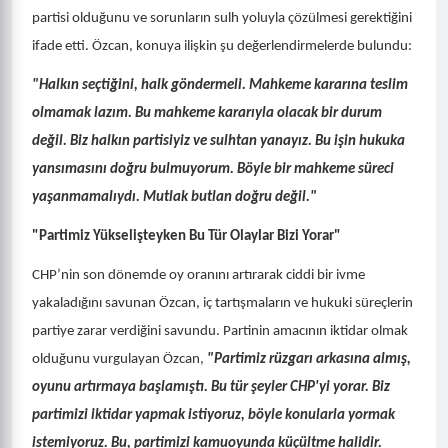
partisi olduğunu ve sorunların sulh yoluyla çözülmesi gerektiğini
ifade etti. Özcan, konuya ilişkin şu değerlendirmelerde bulundu:
​"Halkın seçtiğini, halk göndermeli. Mahkeme kararına teslim
olmamak lazım. Bu mahkeme kararıyla olacak bir durum
değil. Biz halkın partisiyiz ve sulhtan yanayız. Bu işin hukuka
yansımasını doğru bulmuyorum. Böyle bir mahkeme süreci
yaşanmamalıydı. Mutlak butlan doğru değil."
​"Partimiz Yükselişteyken Bu Tür Olaylar Bizi Yorar"
​CHP’nin son dönemde oy oranını artırarak ciddi bir ivme
yakaladığını savunan Özcan, iç tartışmaların ve hukuki süreçlerin
partiye zarar verdiğini savundu. Partinin amacının iktidar olmak
olduğunu vurgulayan Özcan,
"Partimiz rüzgarı arkasına almış,
oyunu artırmaya başlamıştı. Bu tür şeyler CHP'yi yorar. Biz
partimizi iktidar yapmak istiyoruz, böyle konularla yormak
istemiyoruz. Bu, partimizi kamuoyunda küçültme halidir.