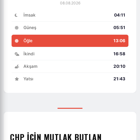
08.08.2026
İmsak
04:11
Güneş
05:51
Öğle
13:06
İkindi
16:58
Akşam
20:10
Yatsı
21:43
CHP İÇİN MUTLAK BUTLAN