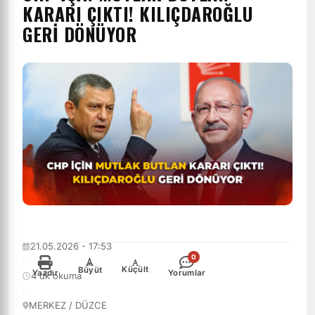
KARARI ÇIKTI! KILIÇDAROĞLU
GERİ DÖNÜYOR
21.05.2026 - 17:53
0
·
-
+
Küçült
Büyüt
Yazdır
Yorumlar
4 dk okuma
·
MERKEZ / DÜZCE