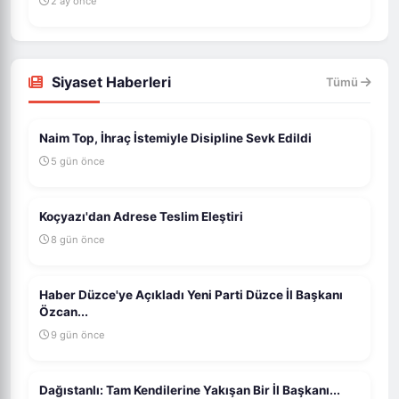
2 ay önce
Siyaset Haberleri
Tümü
Naim Top, İhraç İstemiyle Disipline Sevk Edildi
5 gün önce
Koçyazı'dan Adrese Teslim Eleştiri
8 gün önce
Haber Düzce'ye Açıkladı Yeni Parti Düzce İl Başkanı
Özcan...
9 gün önce
Dağıstanlı: Tam Kendilerine Yakışan Bir İl Başkanı...