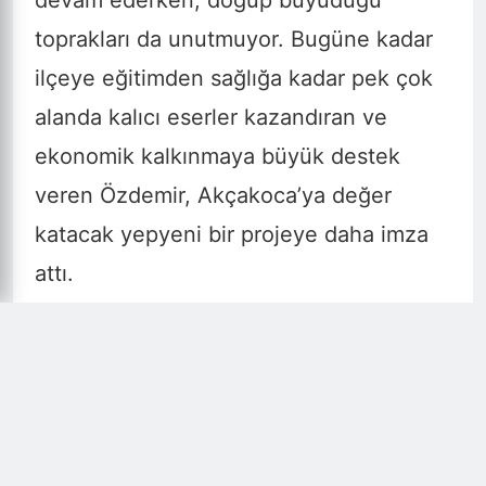
devam ederken, doğup büyüdüğü
toprakları da unutmuyor. Bugüne kadar
ilçeye eğitimden sağlığa kadar pek çok
alanda kalıcı eserler kazandıran ve
ekonomik kalkınmaya büyük destek
veren Özdemir, Akçakoca’ya değer
katacak yepyeni bir projeye daha imza
attı.
Özdemir'in "Kalekoyu" projesinin
lansmanı, Akçakoca’da protokolün ve iş
dünyasının yoğun katılımıyla gerçekleşti.