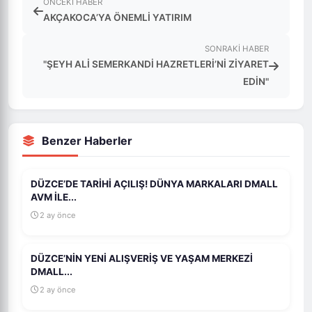
ÖNCEKI HABER
AKÇAKOCA’YA ÖNEMLİ YATIRIM
SONRAKI HABER
"ŞEYH ALİ SEMERKANDİ HAZRETLERİ’Nİ ZİYARET
EDİN"
Benzer Haberler
DÜZCE’DE TARİHİ AÇILIŞ! DÜNYA MARKALARI DMALL
AVM İLE...
2 ay önce
DÜZCE’NİN YENİ ALIŞVERİŞ VE YAŞAM MERKEZİ
DMALL...
2 ay önce