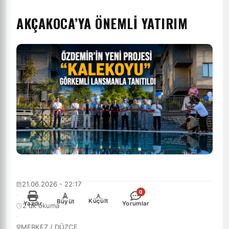
AKÇAKOCA’YA ÖNEMLİ YATIRIM
21.06.2026 - 22:17
0
·
-
+
Küçült
Büyüt
Yazdır
Yorumlar
2 dk okuma
·
MERKEZ / DÜZCE