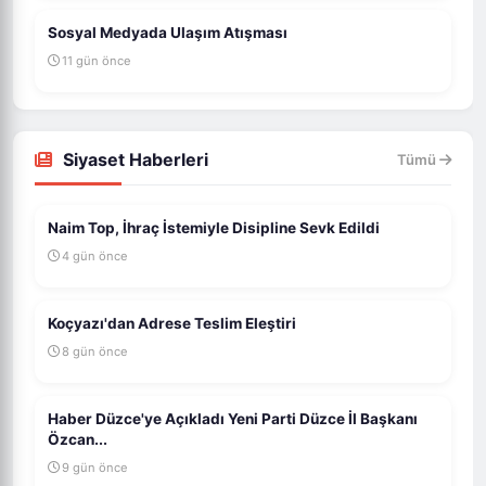
Sosyal Medyada Ulaşım Atışması
11 gün önce
Siyaset Haberleri
Tümü
Naim Top, İhraç İstemiyle Disipline Sevk Edildi
4 gün önce
Koçyazı'dan Adrese Teslim Eleştiri
8 gün önce
Haber Düzce'ye Açıkladı Yeni Parti Düzce İl Başkanı
Özcan...
9 gün önce