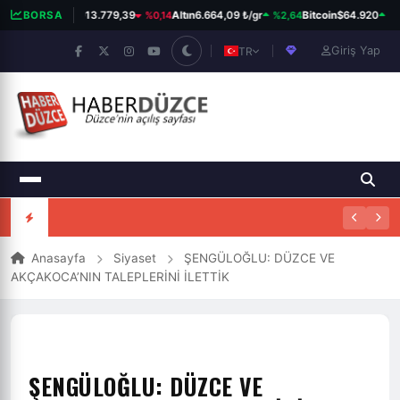
%0,14
%2,64
%0,
BORSA
BIST 100
13.779,39
Altın
6.664,09 ₺/gr
Bitcoin
$64.920
Giriş Yap
TR
Anasayfa
Siyaset
ŞENGÜLOĞLU: DÜZCE VE
AKÇAKOCA’NIN TALEPLERİNİ İLETTİK
ŞENGÜLOĞLU: DÜZCE VE