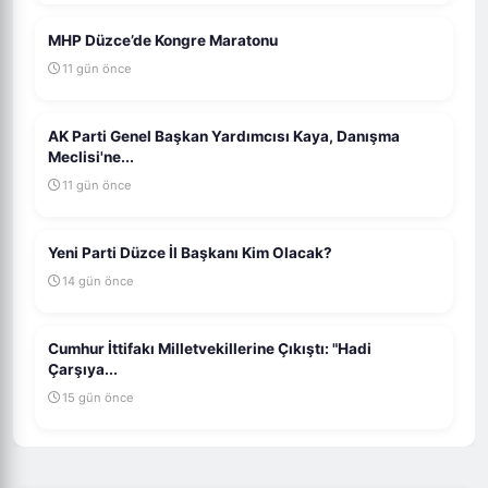
MHP Düzce’de Kongre Maratonu
11 gün önce
AK Parti Genel Başkan Yardımcısı Kaya, Danışma
Meclisi'ne...
11 gün önce
Yeni Parti Düzce İl Başkanı Kim Olacak?
14 gün önce
Cumhur İttifakı Milletvekillerine Çıkıştı: "Hadi
Çarşıya...
15 gün önce