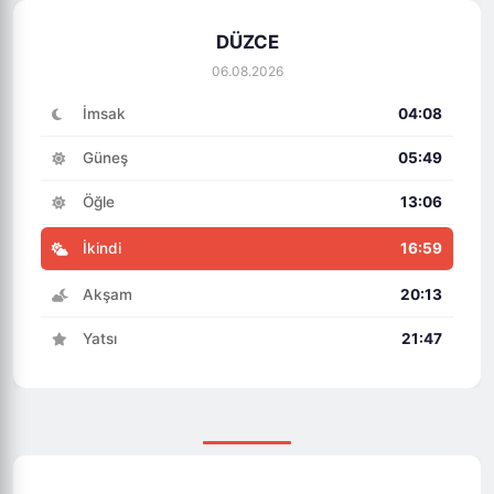
DÜZCE
06.08.2026
İmsak
04:08
Güneş
05:49
Öğle
13:06
İkindi
16:59
Akşam
20:13
Yatsı
21:47