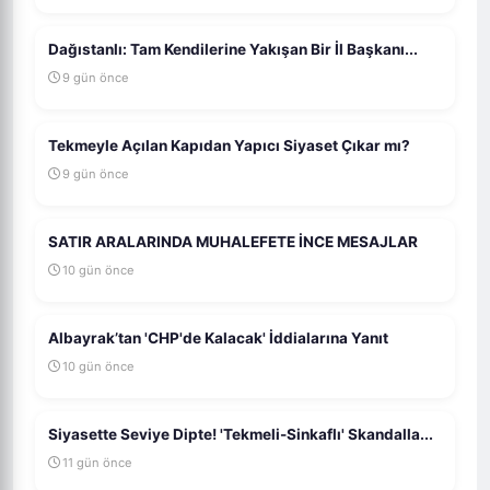
Dağıstanlı: Tam Kendilerine Yakışan Bir İl Başkanı...
9 gün önce
Tekmeyle Açılan Kapıdan Yapıcı Siyaset Çıkar mı?
9 gün önce
SATIR ARALARINDA MUHALEFETE İNCE MESAJLAR
10 gün önce
Albayrak’tan 'CHP'de Kalacak' İddialarına Yanıt
10 gün önce
Siyasette Seviye Dipte! 'Tekmeli-Sinkaflı' Skandalla...
11 gün önce