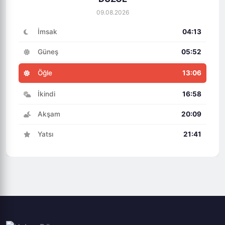
09.08.2026
İmsak
04:13
Güneş
05:52
Öğle
13:06
İkindi
16:58
Akşam
20:09
Yatsı
21:41