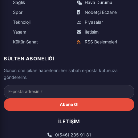
Sağlık
Hava Durumu
Spor
Nöbetçi Eczane
Teknoloji
Piyasalar
Yaşam
İletişim
Kültür-Sanat
RSS Beslemeleri
BÜLTEN ABONELIĞI
Günün öne çıkan haberlerini her sabah e-posta kutunuza
gönderelim.
Abone Ol
İLETIŞIM
0(546) 235 91 81