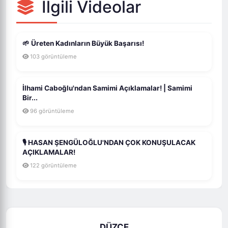
İlgili Videolar
🌱 Üreten Kadınların Büyük Başarısı!
103 görüntüleme
İlhami Caboğlu'ndan Samimi Açıklamalar! | Samimi
Bir...
96 görüntüleme
🎙️ HASAN ŞENGÜLOĞLU'NDAN ÇOK KONUŞULACAK
AÇIKLAMALAR!
122 görüntüleme
DÜZCE