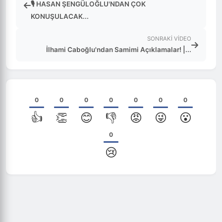
🎙️ HASAN ŞENGÜLOĞLU'NDAN ÇOK
KONUŞULACAK...
SONRAKI VIDEO
İlhami Caboğlu'ndan Samimi Açıklamalar! |...
0
0
0
0
0
0
0
👍
👏
😊
👎
😡
😜
😮
0
😢