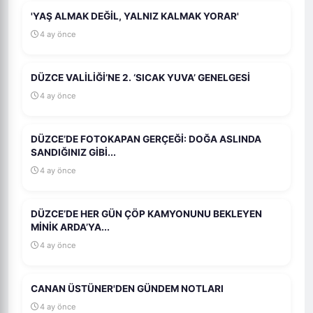
'YAŞ ALMAK DEĞİL, YALNIZ KALMAK YORAR'
4 ay önce
DÜZCE VALİLİĞİ’NE 2. ‘SICAK YUVA’ GENELGESİ
4 ay önce
DÜZCE’DE FOTOKAPAN GERÇEĞİ: DOĞA ASLINDA
SANDIĞINIZ GİBİ...
4 ay önce
DÜZCE’DE HER GÜN ÇÖP KAMYONUNU BEKLEYEN
MİNİK ARDA’YA...
4 ay önce
CANAN ÜSTÜNER'DEN GÜNDEM NOTLARI
4 ay önce