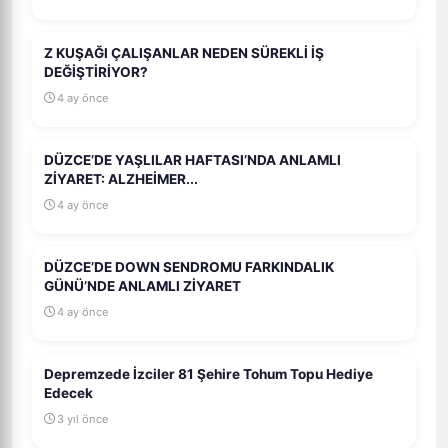
Z KUŞAĞI ÇALIŞANLAR NEDEN SÜREKLİ İŞ
DEĞİŞTİRİYOR?
4 ay önce
DÜZCE’DE YAŞLILAR HAFTASI’NDA ANLAMLI
ZİYARET: ALZHEİMER...
4 ay önce
DÜZCE’DE DOWN SENDROMU FARKINDALIK
GÜNÜ’NDE ANLAMLI ZİYARET
4 ay önce
Depremzede İzciler 81 Şehire Tohum Topu Hediye
Edecek
3 yıl önce