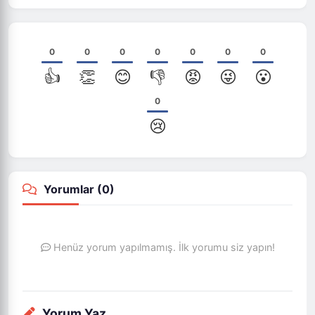
0
0
0
0
0
0
0
👍
👏
😊
👎
😡
😜
😮
0
😢
Yorumlar (
0
)
Henüz yorum yapılmamış. İlk yorumu siz yapın!
Yorum Yaz