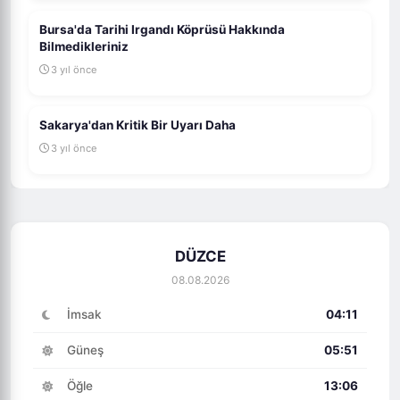
Bursa'da Tarihi Irgandı Köprüsü Hakkında
Bilmedikleriniz
3 yıl önce
Sakarya'dan Kritik Bir Uyarı Daha
3 yıl önce
DÜZCE
08.08.2026
İmsak
04:11
Güneş
05:51
Öğle
13:06