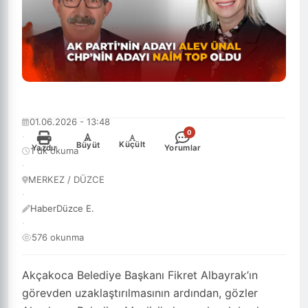
01.06.2026 - 13:48
0
·
-
+
Küçült
Büyüt
Yazdır
Yorumlar
1 dk okuma
·
MERKEZ / DÜZCE
·
HaberDüzce E.
·
576 okunma
Akçakoca Belediye Başkanı Fikret Albayrak’ın
görevden uzaklaştırılmasının ardından, gözler