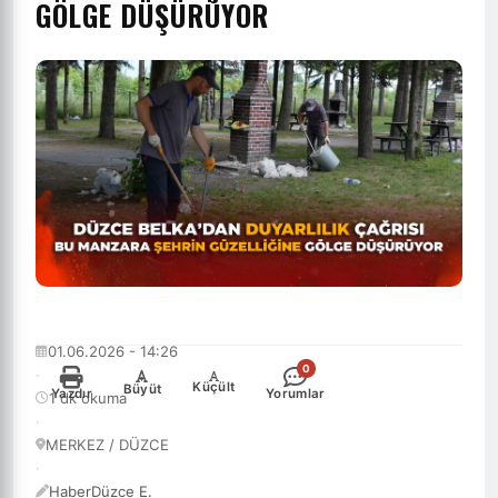
GÖLGE DÜŞÜRÜYOR
01.06.2026 - 14:26
0
·
-
+
Küçült
Büyüt
Yazdır
Yorumlar
1 dk okuma
·
MERKEZ / DÜZCE
·
HaberDüzce E.