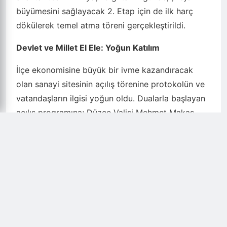
büyümesini sağlayacak 2. Etap için de ilk harç
dökülerek temel atma töreni gerçekleştirildi.
Devlet ve Millet El Ele: Yoğun Katılım
İlçe ekonomisine büyük bir ivme kazandıracak
olan sanayi sitesinin açılış törenine protokolün ve
vatandaşların ilgisi yoğun oldu. Dualarla başlayan
açılış programına; Düzce Valisi Mehmet Makas,
Düzce Milletvekili Ercan Öztürk, Cumayeri
Kaymakamı Şeyma Şendur, İl Müftüsü, İlçe
Belediye Başkanları, Oda Başkanları, Siyasi Parti
Temsilcileri, galericiler, karma sanayi esnafları ve
çok sayıda vatandaş katıldı.
Anahtarlar Teslim Edildi, Esnafın Yüzü Güldü