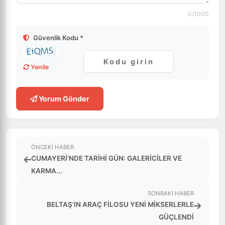
0
/1000
Güvenlik Kodu *
Yenile
Yorum Gönder
ÖNCEKI HABER
CUMAYERİ’NDE TARİHİ GÜN: GALERİCİLER VE
KARMA...
SONRAKI HABER
BELTAŞ’IN ARAÇ FİLOSU YENİ MİKSERLERLE
GÜÇLENDİ