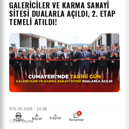
GALERİCİLER VE KARMA SANAYİ
SİTESİ DUALARLA AÇILDI, 2. ETAP
TEMELİ ATILDI!
15.05.2026 - 20:36
0
·
-
+
Küçült
Büyüt
Yazdır
Yorumlar
3 dk okuma
·