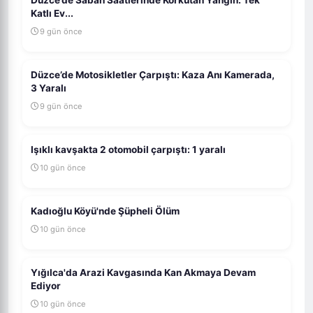
Düzce’de Sabah Saatlerinde Korkutan Yangın: Tek
Katlı Ev...
9 gün önce
Düzce’de Motosikletler Çarpıştı: Kaza Anı Kamerada,
3 Yaralı
9 gün önce
Işıklı kavşakta 2 otomobil çarpıştı: 1 yaralı
10 gün önce
Kadıoğlu Köyü'nde Şüpheli Ölüm
10 gün önce
Yığılca'da Arazi Kavgasında Kan Akmaya Devam
Ediyor
10 gün önce