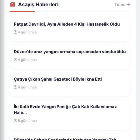
Asayiş Haberleri
Tümü
Patpat Devrildi, Aynı Aileden 4 Kişi Hastanelik Oldu
4 gün önce
Düzce’de anız yangını ormana sıçramadan söndürüldü
4 gün önce
Çatıya Çıkan Şahsı Gazeteci Böyle İkna Etti
6 gün önce
İki Katlı Evde Yangın Paniği: Çatı Katı Kullanılamaz
Hale...
6 gün önce