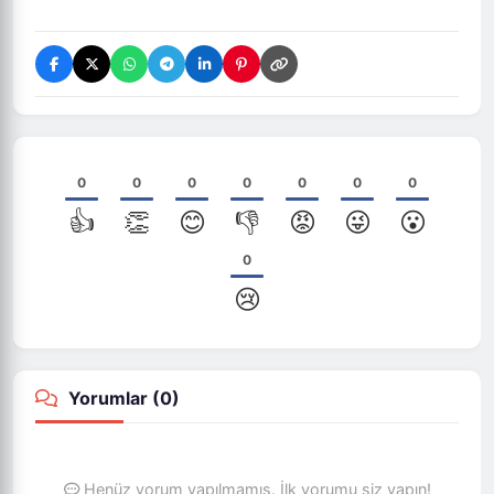
0
0
0
0
0
0
0
👍
👏
😊
👎
😡
😜
😮
0
😢
Yorumlar (
0
)
Henüz yorum yapılmamış. İlk yorumu siz yapın!