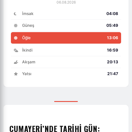
06.08.2026
İmsak
04:08
Güneş
05:49
Öğle
13:06
İkindi
16:59
Akşam
20:13
Yatsı
21:47
CUMAYERİ’NDE TARİHİ GÜN: