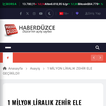
%0,14
%1,95
%0,2
BORSA
BIST 100
13.780,11
Altın
6.618,95 ₺/gr
Bitcoin
$64.779
Giriş Yap
TR
Anasayfa
Asayiş
1 MİLYON LİRALIK ZEHİR ELE
GEÇİRİLDİ!
1 MİLYON LİRALIK ZEHİR ELE