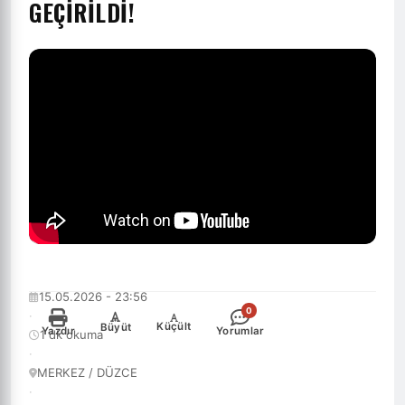
GEÇİRİLDİ!
15.05.2026 - 23:56
0
·
-
+
Küçült
Büyüt
Yazdır
Yorumlar
1 dk okuma
·
MERKEZ / DÜZCE
·