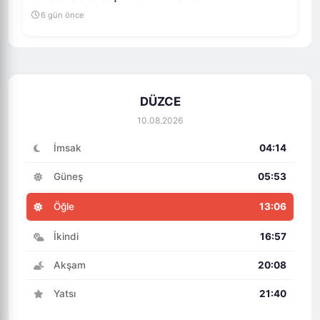
6 gün önce
DÜZCE
10.08.2026
İmsak
04:14
Güneş
05:53
Öğle
13:06
İkindi
16:57
Akşam
20:08
Yatsı
21:40