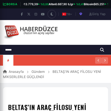
%0,00
%0,41
%0,
BORSA
BIST 100
13.779,39
Altın
6.687,90 ₺/gr
Bitcoin
$65.251
Giriş Yap
TR
Anasayfa
Gündem
BELTAŞ’IN ARAÇ FİLOSU YENİ
MİKSERLERLE GÜÇLENDİ
BELTAŞ’IN ARAÇ FİLOSU YENİ