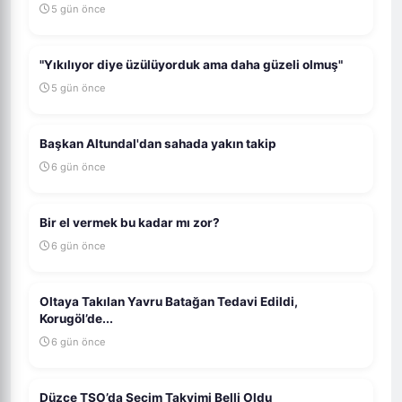
5 gün önce
"Yıkılıyor diye üzülüyorduk ama daha güzeli olmuş"
5 gün önce
Başkan Altundal'dan sahada yakın takip
6 gün önce
Bir el vermek bu kadar mı zor?
6 gün önce
Oltaya Takılan Yavru Batağan Tedavi Edildi,
Korugöl’de...
6 gün önce
Düzce TSO’da Seçim Takvimi Belli Oldu