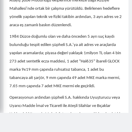
Asayiş Şube Müdürlüğü ekiplerince merkeze bağlı Aziziye
Mahallesi’nde ortak bir çalışma yürütüldü. Belirlenen hedeflere
yönelik yapılan teknik ve fiziki takibin ardından, 3 ayrı adres ve 2
araca eş zamanlı baskın düzenlendi.
1984 Düzce doğumlu olan ve daha önceden 5 ayrı suç kaydı
bulunduğu tespit edilen şüpheli S.A.’ya ait adres ve araçlarda
yapılan aramalarda; piyasa değeri yaklaşık 1milyon TL olan 4 bin
273 adet sentetik ecza maddesi, 1 adet "Hal635" ibareli GLOCK
marka 9x19 mm çapında ruhsatsız tabanca, 1 adet bu
tabancaya ait şarjör, 9 mm çapında 49 adet MKE marka mermi,
7.65 mm çapında 7 adet MKE mermi ele geçirildi.
Operasyonun ardından şüpheli S.A. hakkında Uyuşturucu veya
Uyarıcı Madde İmal ve Ticareti ile Ateşli Silahlar ve Bıçaklar
Hakkındaki Kanun'a Muhalefet suçlarından yasal işlem başlatıldı.
Gözaltına alınan şüpheli S.A., emniyetteki işlemlerinin ardından