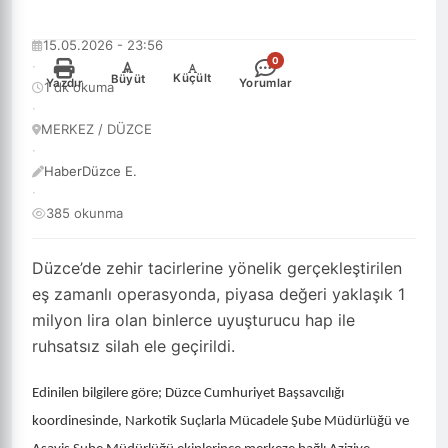
15.05.2026 - 23:56
0
·
-
+
Küçült
Büyüt
Yazdır
Yorumlar
1 dk okuma
·
MERKEZ / DÜZCE
·
HaberDüzce E.
·
385 okunma
Düzce’de zehir tacirlerine yönelik gerçekleştirilen
eş zamanlı operasyonda, piyasa değeri yaklaşık 1
milyon lira olan binlerce uyuşturucu hap ile
ruhsatsız silah ele geçirildi.
Edinilen bilgilere göre; Düzce Cumhuriyet Başsavcılığı
koordinesinde, Narkotik Suçlarla Mücadele Şube Müdürlüğü ve