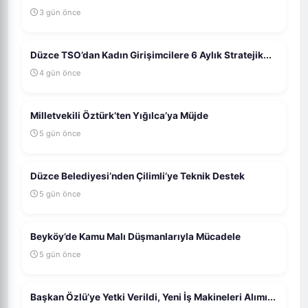
3 gün önce
Düzce TSO’dan Kadın Girişimcilere 6 Aylık Stratejik...
4 gün önce
Milletvekili Öztürk’ten Yığılca’ya Müjde
5 gün önce
Düzce Belediyesi’nden Çilimli’ye Teknik Destek
5 gün önce
Beyköy’de Kamu Malı Düşmanlarıyla Mücadele
5 gün önce
Başkan Özlü’ye Yetki Verildi, Yeni İş Makineleri Alımı...