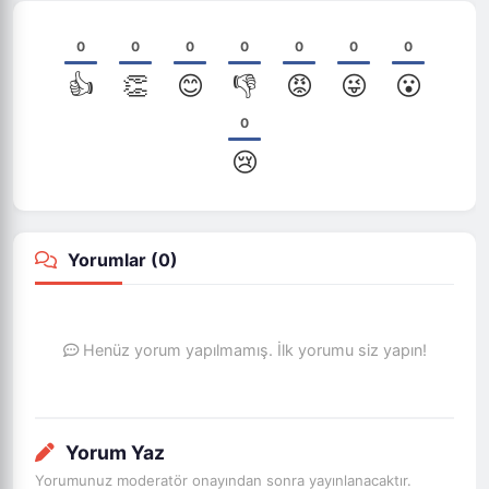
0
0
0
0
0
0
0
👍
👏
😊
👎
😡
😜
😮
0
😢
Yorumlar (
0
)
Henüz yorum yapılmamış. İlk yorumu siz yapın!
Yorum Yaz
Yorumunuz moderatör onayından sonra yayınlanacaktır.