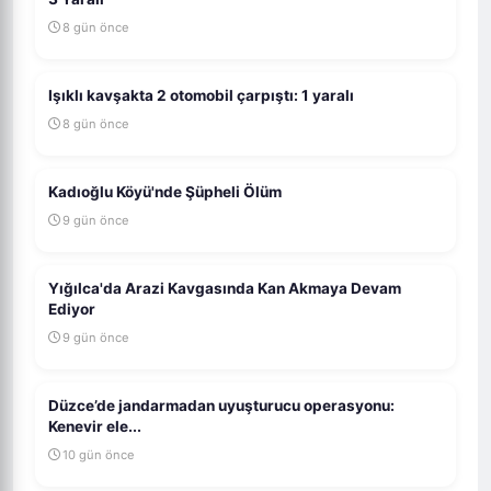
8 gün önce
Işıklı kavşakta 2 otomobil çarpıştı: 1 yaralı
8 gün önce
Kadıoğlu Köyü'nde Şüpheli Ölüm
9 gün önce
Yığılca'da Arazi Kavgasında Kan Akmaya Devam
Ediyor
9 gün önce
Düzce’de jandarmadan uyuşturucu operasyonu:
Kenevir ele...
10 gün önce