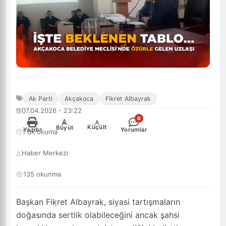
Ak Parti
Akçakoca
Fikret Albayrak
07.04.2026 - 23:22
0
·
-
+
Küçült
Büyüt
Yazdır
Yorumlar
1 dk okuma
·
Haber Merkezi
·
135 okunma
Başkan Fikret Albayrak, siyasi tartışmaların
doğasında sertlik olabileceğini ancak şahsi