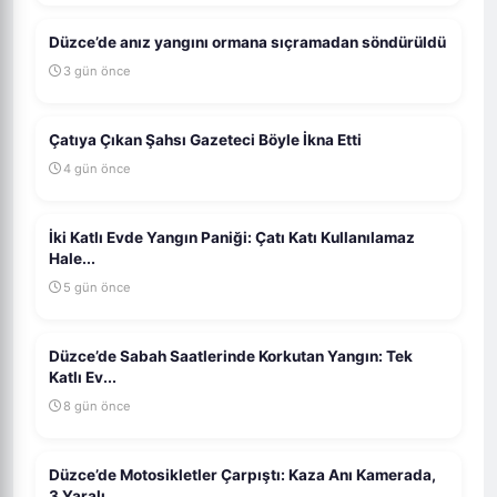
Düzce’de anız yangını ormana sıçramadan söndürüldü
3 gün önce
Çatıya Çıkan Şahsı Gazeteci Böyle İkna Etti
4 gün önce
İki Katlı Evde Yangın Paniği: Çatı Katı Kullanılamaz
Hale...
5 gün önce
Düzce’de Sabah Saatlerinde Korkutan Yangın: Tek
Katlı Ev...
8 gün önce
Düzce’de Motosikletler Çarpıştı: Kaza Anı Kamerada,
3 Yaralı