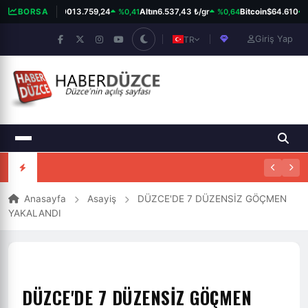
%0,41
%0,64
%
BORSA
BIST 100
13.759,24
Altın
6.537,43 ₺/gr
Bitcoin
$64.610
Giriş Yap
TR
Anasayfa
Asayiş
DÜZCE'DE 7 DÜZENSİZ GÖÇMEN
YAKALANDI
DÜZCE'DE 7 DÜZENSİZ GÖÇMEN