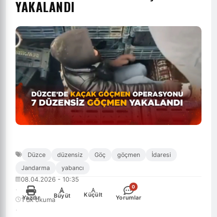
YAKALANDI
Düzce
düzensiz
Göç
göçmen
İdaresi
Jandarma
yabancı
08.04.2026 - 10:35
0
·
-
+
Küçült
Büyüt
Yazdır
Yorumlar
1 dk okuma
·