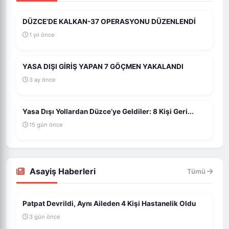
DÜZCE’DE KALKAN-37 OPERASYONU DÜZENLENDİ
1 yıl önce
YASA DIŞI GİRİŞ YAPAN 7 GÖÇMEN YAKALANDI
3 ay önce
Yasa Dışı Yollardan Düzce’ye Geldiler: 8 Kişi Geri...
15 gün önce
Asayiş Haberleri
Tümü
Patpat Devrildi, Aynı Aileden 4 Kişi Hastanelik Oldu
3 gün önce