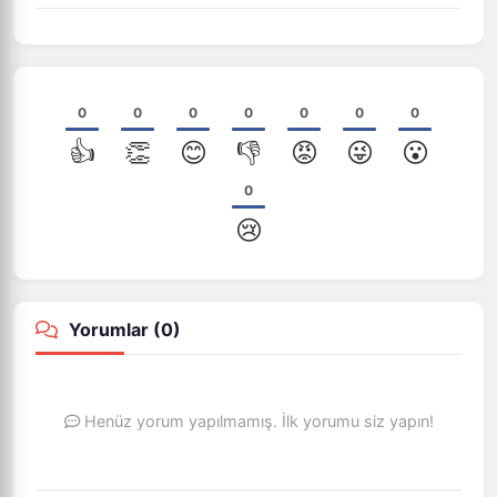
0
0
0
0
0
0
0
👍
👏
😊
👎
😡
😜
😮
0
😢
Yorumlar (
0
)
Henüz yorum yapılmamış. İlk yorumu siz yapın!