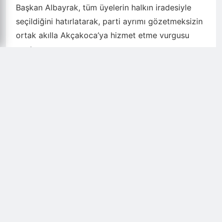
Başkan Albayrak, tüm üyelerin halkın iradesiyle
seçildiğini hatırlatarak, parti ayrımı gözetmeksizin
ortak akılla Akçakoca’ya hizmet etme vurgusu
yaptı.
Toplantı, Akçakoca’nın geleceği için birlik ve
beraberlik mesajlarıyla sona erdi.