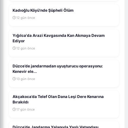
Kadıoğlu Köyü'nde Şüpheli Ölüm
12 gün önce
Yığılca'da Arazi Kavgasında Kan Akmaya Devam
Ediyor
12 gün önce
Düzce’de jandarmadan uyuşturucu operasyonu:
Kenevir ele...
13 gün önce
Akçakoca’da Telef Olan Dana Leşi Dere Kenarına
Bırakıldı
17 gün önce
Düzce’de Jandarma Yalanıyla Yaşlı Vatandaşı