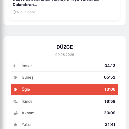
Dolandıran...
17 gün önce
DÜZCE
09.08.2026
İmsak
04:13
Güneş
05:52
Öğle
13:06
İkindi
16:58
Akşam
20:09
Yatsı
21:41