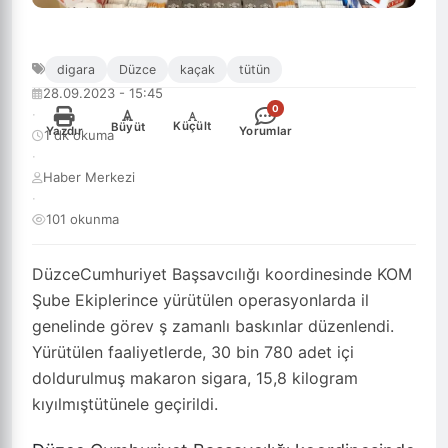
digara
Düzce
kaçak
tütün
28.09.2023 - 15:45
0
·
-
+
Küçült
Büyüt
Yazdır
Yorumlar
1 dk okuma
·
Haber Merkezi
·
101 okunma
DüzceCumhuriyet Başsavcılığı koordinesinde KOM
Şube Ekiplerince yürütülen operasyonlarda il
genelinde görev ş zamanlı baskınlar düzenlendi.
Yürütülen faaliyetlerde, 30 bin 780 adet içi
doldurulmuş makaron sigara, 15,8 kilogram
kıyılmıştütünele geçirildi.