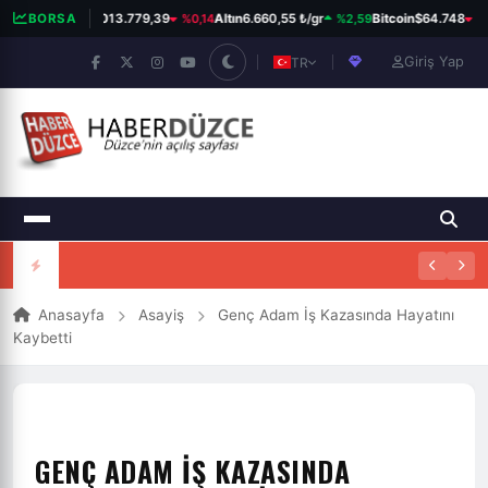
%0,14
%2,59
%0
BORSA
BIST 100
13.779,39
Altın
6.660,55 ₺/gr
Bitcoin
$64.748
Giriş Yap
TR
Anasayfa
Asayiş
Genç Adam İş Kazasında Hayatını
Kaybetti
GENÇ ADAM İŞ KAZASINDA