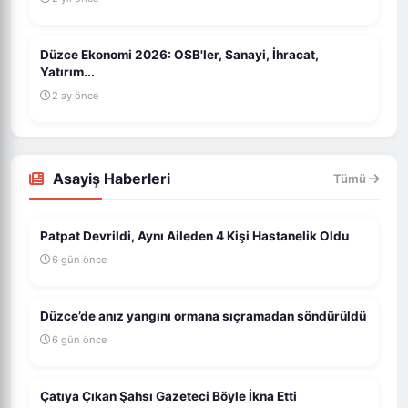
Düzce Ekonomi 2026: OSB'ler, Sanayi, İhracat,
Yatırım...
2 ay önce
Asayiş Haberleri
Tümü
Patpat Devrildi, Aynı Aileden 4 Kişi Hastanelik Oldu
6 gün önce
Düzce’de anız yangını ormana sıçramadan söndürüldü
6 gün önce
Çatıya Çıkan Şahsı Gazeteci Böyle İkna Etti