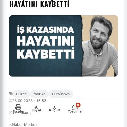
HAYATINI KAYBETTI
Düzce
fabrika
Gümüşova
28.09.2023 - 15:53
0
·
-
+
Küçült
Büyüt
Yazdır
Yorumlar
1 dk okuma
·
Haber Merkezi