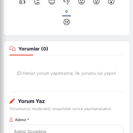
👍
👏
😊
👎
😡
😜
😮
0
😢
Yorumlar (
0
)
Henüz yorum yapılmamış. İlk yorumu siz yapın!
Yorum Yaz
Yorumunuz moderatör onayından sonra yayınlanacaktır.
Adınız *