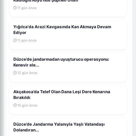
Kadıoğlu Köyü'nde Şüpheli Ölüm
11 gün önce
Yığılca'da Arazi Kavgasında Kan Akmaya Devam
Ediyor
11 gün önce
Düzce’de jandarmadan uyuşturucu operasyonu:
Kenevir ele...
12 gün önce
Akçakoca’da Telef Olan Dana Leşi Dere Kenarına
Bırakıldı
15 gün önce
Düzce’de Jandarma Yalanıyla Yaşlı Vatandaşı
Dolandıran...