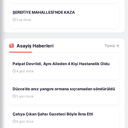
ŞEREFİYE MAHALLESİ'NDE KAZA
3 ay önce
Asayiş Haberleri
Tümü
Patpat Devrildi, Aynı Aileden 4 Kişi Hastanelik Oldu
4 gün önce
Düzce’de anız yangını ormana sıçramadan söndürüldü
5 gün önce
Çatıya Çıkan Şahsı Gazeteci Böyle İkna Etti
6 gün önce