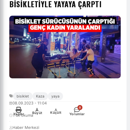
BISIKLETIYLE YAYAYA ÇARPTI
bisiklet
Kaza
yaya
08.09.2023 - 11:04
0
·
-
+
Küçült
Büyüt
Yazdır
Yorumlar
1 dk okuma
·
Haber Merkezi