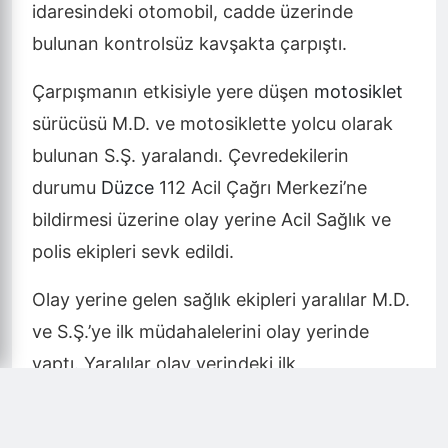
Düzce’de 7 Eylül 2023 Perşembe günü,
akşam saatlerinde
Kültür
Mahallesi, Mehmet
Akif Caddesi üzerinde
motosiklet
ile
otomobilin çarpışması sonucu
kaza
meydana
geldi.
M.D. idaresindeki
motosiklet
ile M.Y.
idaresindeki otomobil, cadde üzerinde
bulunan kontrolsüz kavşakta çarpıştı.
Çarpışmanın etkisiyle yere düşen
motosiklet
sürücüsü M.D. ve motosiklette yolcu olarak
bulunan S.Ş. yaralandı. Çevredekilerin
durumu
Düzce
112 Acil Çağrı Merkezi’ne
bildirmesi üzerine olay yerine Acil Sağlık ve