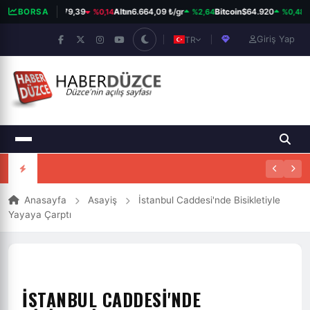
%0,14
%2,64
%0,48
BIST 100
BORSA
13.779,39
Altın
6.664,09 ₺/gr
Bitcoin
$64.920
Do
Giriş Yap
TR
Anasayfa
Asayiş
İstanbul Caddesi'nde Bisikletiyle
Yayaya Çarptı
İSTANBUL CADDESI'NDE