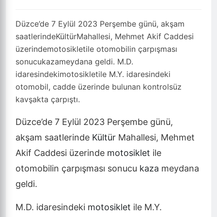
Düzce
Kaza
kültür
merkez
motosiklet
otomobil
08.09.2023 - 10:48
0
·
-
+
Küçült
Büyüt
Yazdır
Yorumlar
1 dk okuma
·
Haber Merkezi
·
97 okunma
Düzce’de 7 Eylül 2023 Perşembe günü, akşam
saatlerindeKültürMahallesi, Mehmet Akif Caddesi
üzerindemotosikletile otomobilin çarpışması
sonucukazameydana geldi. M.D.
idaresindekimotosikletile M.Y. idaresindeki
otomobil, cadde üzerinde bulunan kontrolsüz
kavşakta çarpıştı.