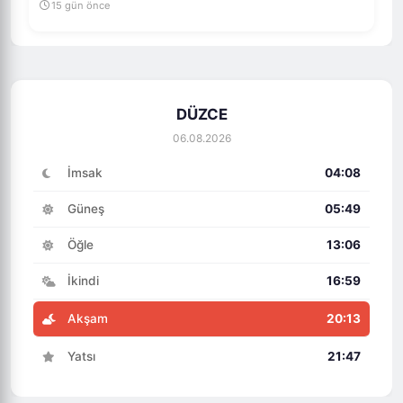
15 gün önce
DÜZCE
06.08.2026
İmsak
04:08
Güneş
05:49
Öğle
13:06
İkindi
16:59
Akşam
20:13
Yatsı
21:47