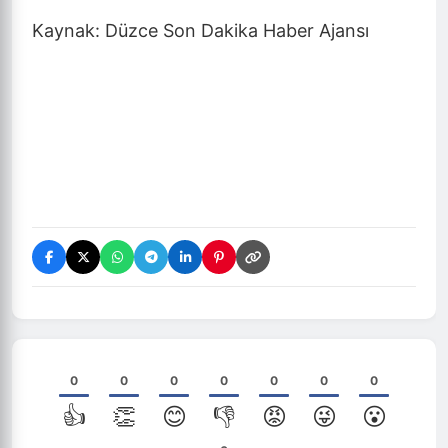
Kaynak: Düzce Son Dakika Haber Ajansı
0
0
0
0
0
0
0
👍
👏
😊
👎
😡
😜
😮