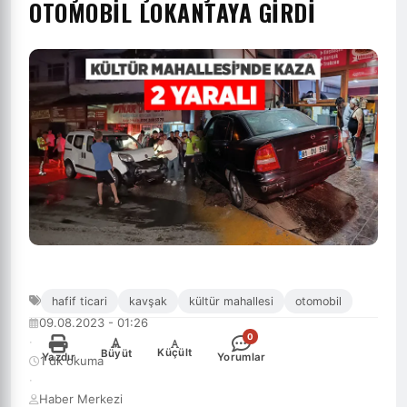
OTOMOBIL LOKANTAYA GIRDI
hafif ticari
kavşak
kültür mahallesi
otomobil
09.08.2023 - 01:26
0
·
-
+
Küçült
Büyüt
Yazdır
Yorumlar
1 dk okuma
·
Haber Merkezi