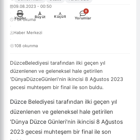
09.08.2023 - 00:50
0
·
-
+
Küçült
Büyüt
Yazdır
Yorumlar
1 dk okuma
·
Haber Merkezi
·
108 okunma
DüzceBelediyesi tarafından ilki geçen yıl
düzenlenen ve geleneksel hale getirilen
'DünyaDüzceGünleri'nin ikincisi 8 Ağustos 2023
gecesi muhteşem bir final ile son buldu.
Düzce
Belediyesi tarafından ilki geçen yıl
düzenlenen ve geleneksel hale getirilen
'Dünya
Düzce
Günleri'nin ikincisi 8 Ağustos
2023 gecesi muhteşem bir final ile son