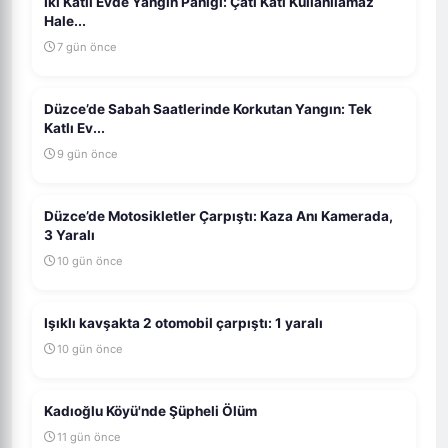
İki Katlı Evde Yangın Paniği: Çatı Katı Kullanılamaz
Hale...
7 gün önce
Düzce’de Sabah Saatlerinde Korkutan Yangın: Tek
Katlı Ev...
9 gün önce
Düzce’de Motosikletler Çarpıştı: Kaza Anı Kamerada,
3 Yaralı
10 gün önce
Işıklı kavşakta 2 otomobil çarpıştı: 1 yaralı
10 gün önce
Kadıoğlu Köyü'nde Şüpheli Ölüm
11 gün önce