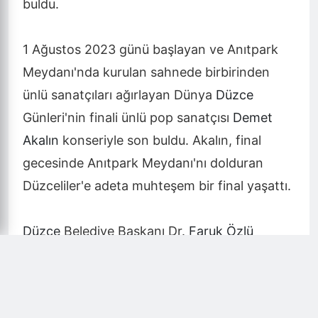
buldu.
1 Ağustos 2023 günü başlayan ve Anıtpark
Meydanı'nda kurulan sahnede birbirinden
ünlü sanatçıları ağırlayan Dünya
Düzce
Günleri'nin finali ünlü pop sanatçısı
Demet
Akalın
konseriyle son buldu. Akalın, final
gecesinde Anıtpark Meydanı'nı dolduran
Düzceliler'e adeta muhteşem bir final yaşattı.
Düzce
Belediye Başkanı Dr.
Faruk Özlü
sahneye çıkarak Düzceliler'e seslendi. Alanı
dolduran Düzceliler'e "Memnun musunuz?"
sorusu yönelten Özlü'ye coşkulu kalabalık