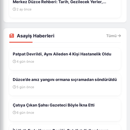
Merkez Düzce Rehberi: Tarih, Gezilecek Yerler,...
2 ay önce
Asayiş Haberleri
Tümü
Patpat Devrildi, Aynı Aileden 4 Kişi Hastanelik Oldu
4 gün önce
Düzce’de anız yangını ormana sıçramadan söndürüldü
5 gün önce
Çatıya Çıkan Şahsı Gazeteci Böyle İkna Etti
6 gün önce