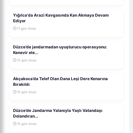
Yığılca'da Arazi Kavgasında Kan Akmaya Devam
Ediyor
11 gün önce
Düzce’de jandarmadan uyuşturucu operasyonu:
Kenevir ele...
12 gün önce
Akçakoca’da Telef Olan Dana Leşi Dere Kenarına
Bırakıldı
15 gün önce
Düzce’de Jandarma Yalanıyla Yaşlı Vatandaşı
Dolandıran...
15 gün önce