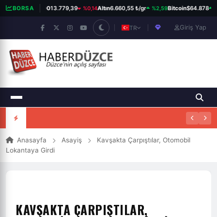
%0,14
%2,59
%0
BORSA
BIST 100
13.779,39
Altın
6.660,55 ₺/gr
Bitcoin
$64.878
Giriş Yap
TR
Anasayfa
Asayiş
Kavşakta Çarpıştılar, Otomobil
Lokantaya Girdi
KAVŞAKTA ÇARPIŞTILAR,