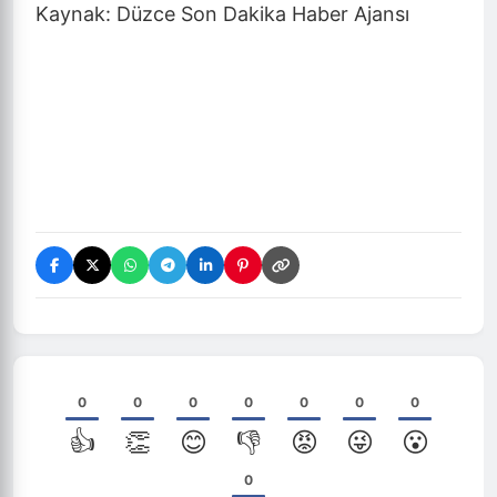
Kaynak: Düzce Son Dakika Haber Ajansı
0
0
0
0
0
0
0
👍
👏
😊
👎
😡
😜
😮
0