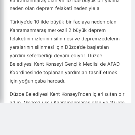
Kahramanmaraş olan ve 10 ilde büyük bir yıkıma
neden olan deprem felaketi nedeniyle a
Türkiye’de 10 ilde büyük bir faciaya neden olan
Kahramanmaraş merkezli 2 büyük deprem
felaketinin izlerinin silinmesi ve depremzedelerin
yaralarının silinmesi için Düzce’de başlatılan
yardım seferberliği devam ediyor. Düzce
Belediyesi Kent Konseyi Gençlik Meclisi de AFAD
Koordinesinde toplanan yardımları tasnif etmek
için yoğun çaba harcadı.
Düzce Belediyesi Kent Konseyi’nden içleri ısıtan bir
adım. Merkez üssü Kahramanmaraş olan ve 10 ilde
büyük bir yıkıma neden olan deprem felaketi
nedeniyle ağır kış koşullarında sokakta kalan
depremzedeler için Düzce’de başlatılan yardım