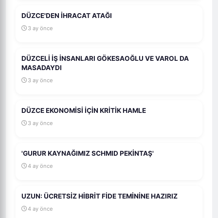
DÜZCE'DEN İHRACAT ATAĞI
3 ay önce
DÜZCELİ İŞ İNSANLARI GÖKESAOĞLU VE VAROL DA
MASADAYDI
3 ay önce
DÜZCE EKONOMİSİ İÇİN KRİTİK HAMLE
3 ay önce
'GURUR KAYNAĞIMIZ SCHMID PEKİNTAŞ'
4 ay önce
UZUN: ÜCRETSİZ HİBRİT FİDE TEMİNİNE HAZIRIZ
4 ay önce