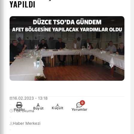
YAPILDI
16.02.2023 - 13:18
0
·
-
+
Küçült
Büyüt
Yazdır
Yorumlar
1 dk okuma
·
Haber Merkezi
·