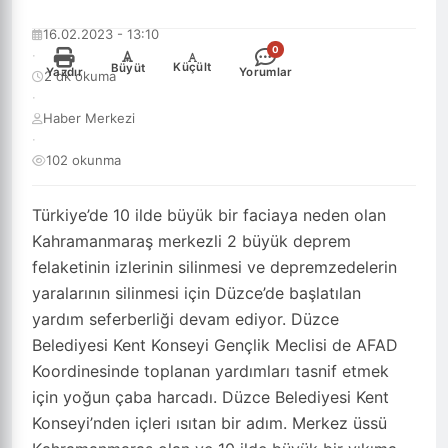
16.02.2023 - 13:10
0
·
-
+
Küçült
Büyüt
Yazdır
Yorumlar
2 dk okuma
·
Haber Merkezi
·
102 okunma
Türkiye’de 10 ilde büyük bir faciaya neden olan
Kahramanmaraş merkezli 2 büyük deprem
felaketinin izlerinin silinmesi ve depremzedelerin
yaralarının silinmesi için Düzce’de başlatılan
yardım seferberliği devam ediyor. Düzce
Belediyesi Kent Konseyi Gençlik Meclisi de AFAD
Koordinesinde toplanan yardımları tasnif etmek
için yoğun çaba harcadı. Düzce Belediyesi Kent
Konseyi’nden içleri ısıtan bir adım. Merkez üssü