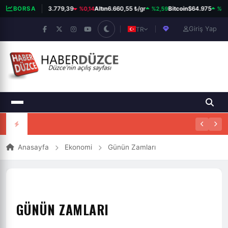
%0,14
%2,59
%0,11
BORSA
BIST 100
13.779,39
Altın
6.660,55 ₺/gr
Bitcoin
$64.975
Giriş Yap
TR
Anasayfa
Ekonomi
Günün Zamları
GÜNÜN ZAMLARI