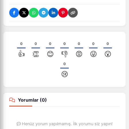
0
0
0
0
0
0
0
👍
👏
😊
👎
😡
😜
😮
0
😢
Yorumlar (
0
)
Henüz yorum yapılmamış. İlk yorumu siz yapın!