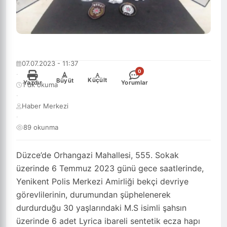
07.07.2023 - 11:37
0
·
-
+
Küçült
Büyüt
Yazdır
Yorumlar
1 dk okuma
·
Haber Merkezi
·
89 okunma
Düzce’de Orhangazi Mahallesi, 555. Sokak
üzerinde 6 Temmuz 2023 günü gece saatlerinde,
Yenikent Polis Merkezi Amirliği bekçi devriye
görevlilerinin, durumundan şüphelenerek
durdurduğu 30 yaşlarındaki M.S isimli şahsın
üzerinde 6 adet Lyrica ibareli sentetik ecza hapı