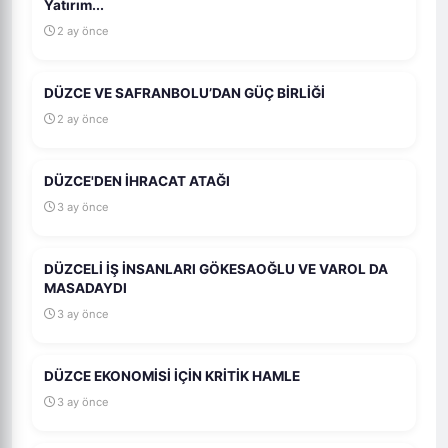
Yatırım...
2 ay önce
DÜZCE VE SAFRANBOLU’DAN GÜÇ BİRLİĞİ
2 ay önce
DÜZCE'DEN İHRACAT ATAĞI
3 ay önce
DÜZCELİ İŞ İNSANLARI GÖKESAOĞLU VE VAROL DA
MASADAYDI
3 ay önce
DÜZCE EKONOMİSİ İÇİN KRİTİK HAMLE
3 ay önce