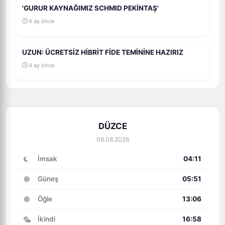
'GURUR KAYNAĞIMIZ SCHMID PEKİNTAŞ'
4 ay önce
UZUN: ÜCRETSİZ HİBRİT FİDE TEMİNİNE HAZIRIZ
4 ay önce
DÜZCE
08.08.2026
İmsak
04:11
Güneş
05:51
Öğle
13:06
İkindi
16:58