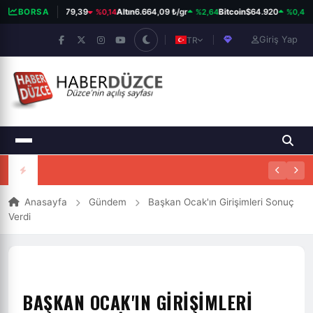
%0,14
%2,64
%0,48
BIST 100
BORSA
13.779,39
Altın
6.664,09 ₺/gr
Bitcoin
$64.920
D
Giriş Yap
TR
Anasayfa
Gündem
Başkan Ocak'ın Girişimleri Sonuç
Verdi
BAŞKAN OCAK'IN GIRIŞIMLERI