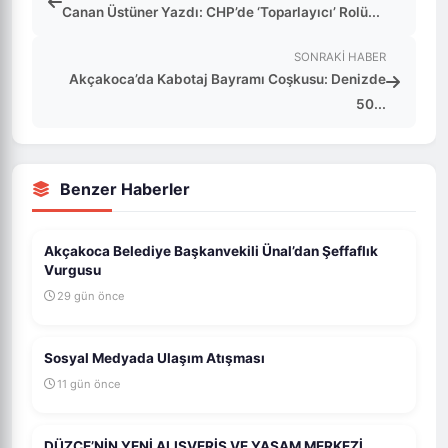
Canan Üstüner Yazdı: CHP’de ‘Toparlayıcı’ Rolü...
SONRAKI HABER
Akçakoca’da Kabotaj Bayramı Coşkusu: Denizde
50...
Benzer Haberler
Akçakoca Belediye Başkanvekili Ünal’dan Şeffaflık
Vurgusu
29 gün önce
Sosyal Medyada Ulaşım Atışması
11 gün önce
DÜZCE’NİN YENİ ALIŞVERİŞ VE YAŞAM MERKEZİ