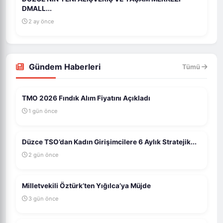
DMALL...
2 ay önce
Gündem Haberleri
Tümü
TMO 2026 Fındık Alım Fiyatını Açıkladı
1 gün önce
Düzce TSO’dan Kadın Girişimcilere 6 Aylık Stratejik...
2 gün önce
Milletvekili Öztürk’ten Yığılca’ya Müjde
3 gün önce