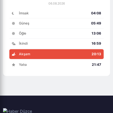
06.08.2026
İmsak
04:08
Güneş
05:49
Öğle
13:06
İkindi
16:59
Akşam
20:13
Yatsı
21:47