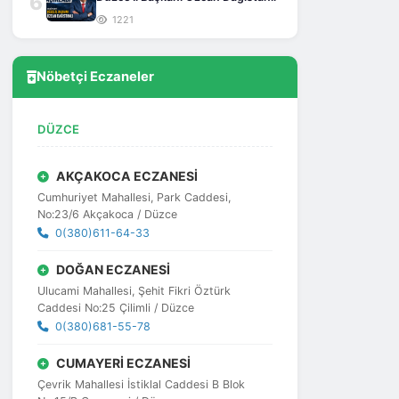
6
1221
Nöbetçi Eczaneler
DÜZCE
AKÇAKOCA ECZANESİ
Cumhuriyet Mahallesi, Park Caddesi,
No:23/6 Akçakoca / Düzce
0(380)611-64-33
DOĞAN ECZANESİ
Ulucami Mahallesi, Şehit Fikri Öztürk
Caddesi No:25 Çilimli / Düzce
0(380)681-55-78
CUMAYERİ ECZANESİ
Çevrik Mahallesi İstiklal Caddesi B Blok