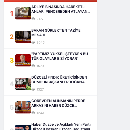
ADLİYE BİNASINDA HAREKETLİ
1
ANLAR: PENCEREDEN ATLAYAN
ADAM HAYATINI KAYBETTİ
2177
BAKAN GÜRLEK'TEN TAZİYE
2
MESAJI
2046
"PARTİMİZ YÜKSELİŞTEYKEN BU
3
TÜR OLAYLAR BİZİ YORAR"
1570
DÜZCELİ FINDIK ÜRETİCİSİNDEN
4
CUMHURBAŞKANI ERDOĞAN’A
SESLENİŞ
1327
GÖREVDEN ALINMANIN PERDE
5
ARKASINI HABER DÜZCE
AÇIKLIYOR
1243
Haber Düzce'ye Açıkladı Yeni Parti
Düzce İl Başkanı Özcan Dağıstanlı