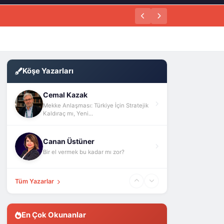
Köşe Yazarları
Cemal Kazak
Mekke Anlaşması: Türkiye İçin Stratejik
Kaldıraç mı, Yeni...
Canan Üstüner
Bir el vermek bu kadar mı zor?
Tüm Yazarlar
En Çok Okunanlar