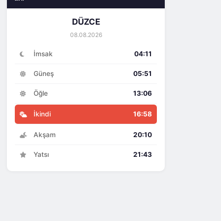
DÜZCE
08.08.2026
İmsak
04:11
Güneş
05:51
Öğle
13:06
İkindi
16:58
Akşam
20:10
Yatsı
21:43