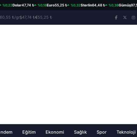
22
%0,18
%0,32
%0,38
Dolar
47,74 ₺
Euro
55,25 ₺
Sterlin
64,48 ₺
Gümüş
97,57 ₺/
60,55 ₺/gr
47,74 ₺
55,25 ₺
ündem
Eğitim
Ekonomi
Sağlık
Spor
Teknoloji