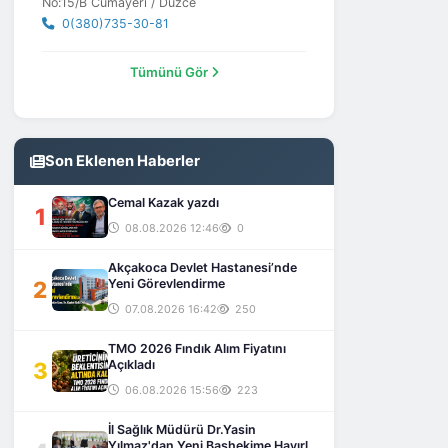
No:15/B Cumayeri / Düzce
0(380)735-30-81
Tümünü Gör
Son Eklenen Haberler
Cemal Kazak yazdı
1
08.08.2026 12:46
0
Akçakoca Devlet Hastanesi’nde
2
Yeni Görevlendirme
07.08.2026 16:42
250
TMO 2026 Fındık Alım Fiyatını
3
Açıkladı
06.08.2026 15:56
223
İl Sağlık Müdürü Dr.Yasin
Yılmaz'dan Yeni Başhekime Hayırlı