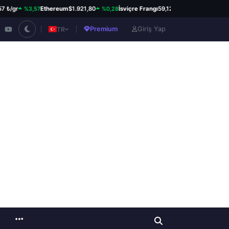
%3,57
%0,28
%0,82
gr
Ethereum
$1.921,80
İsviçre Frangı
59,12 ₺
Kanada Doları
Premium
Giriş Yap
TR