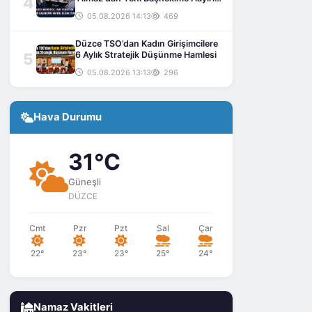
4
Olsun Ziyareti
05.08.2026 14:13
469
Düzce TSO’dan Kadın Girişimcilere
5
6 Aylık Stratejik Düşünme Hamlesi
05.08.2026 13:13
296
Hava Durumu
31°C
Güneşli
DÜZCE
Cmt
Pzr
Pzt
Sal
Çar
22°
23°
23°
25°
24°
Namaz Vakitleri