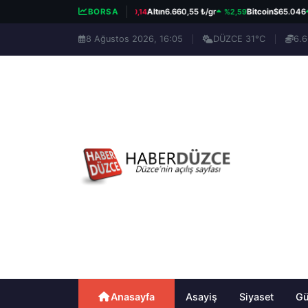
%0,14
%2,59
%0,
BIST 100
13.779,39
BORSA
Altın
6.660,55 ₺/gr
Bitcoin
$65.046
8 Ağustos 2026, 16:05
DÜZCE 31°C
6.6
Anasayfa
Asayiş
Siyaset
G