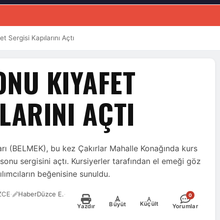
t Sergisi Kapılarını Açtı
ONU KIYAFET
LARINI AÇTI
arı (BELMEK), bu kez Çakırlar Mahalle Konağında kurs
lsonu sergisini açtı. Kursiyerler tarafından el emeği göz
ılımcıların beğenisine sunuldu.
ZCE
·
HaberDüzce E.
·
0
-
+
Küçült
Büyüt
Yazdır
Yorumlar