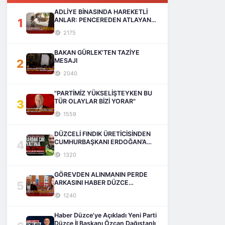
ADLİYE BİNASINDA HAREKETLİ
1
ANLAR: PENCEREDEN ATLAYAN
ADAM HAYATINI KAYBETTİ
2175
BAKAN GÜRLEK'TEN TAZİYE
2
MESAJI
2040
"PARTİMİZ YÜKSELİŞTEYKEN BU
3
TÜR OLAYLAR BİZİ YORAR"
1559
DÜZCELİ FINDIK ÜRETİCİSİNDEN
4
CUMHURBAŞKANI ERDOĞAN’A
SESLENİŞ
1320
GÖREVDEN ALINMANIN PERDE
5
ARKASINI HABER DÜZCE
AÇIKLIYOR
1240
Haber Düzce'ye Açıkladı Yeni Parti
Düzce İl Başkanı Özcan Dağıstanlı