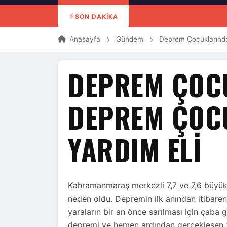
SON DAKİKA
Anasayfa
Gündem
Deprem Çocuklarında
DEPREM ÇOC
DEPREM ÇOC
YARDIM ELI
Kahramanmaraş merkezli 7,7 ve 7,6 büyük
neden oldu. Depremin ilk anından itibaren
yaraların bir an önce sarılması için çab
depremi ve hemen ardından gerçekleşen 12