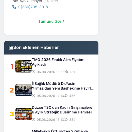
No:15/B Cumayeri / Düzce
0(380)735-30-81
Tümünü Gör
Son Eklenen Haberler
TMO 2026 Fındık Alım Fiyatını
1
Açıkladı
06.08.2026 15:56
131
İl Sağlık Müdürü Dr.Yasin
2
Yılmaz'dan Yeni Başhekime Hayırlı
Olsun Ziyareti
05.08.2026 14:13
456
Düzce TSO’dan Kadın Girişimcilere
3
6 Aylık Stratejik Düşünme Hamlesi
05.08.2026 13:13
284
Milletvekili Öztürk’ten Yığılca’ya