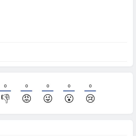
0
0
0
0
0
👎
😡
😜
😮
😢