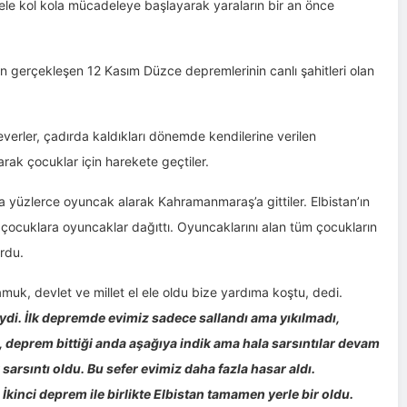
l ele kol kola mücadeleye başlayarak yaraların bir an önce
gerçekleşen 12 Kasım Düzce depremlerinin canlı şahitleri olan
rler, çadırda kaldıkları dönemde kendilerine verilen
rak çocuklar için harekete geçtiler.
la yüzlerce oyuncak alarak Kahramanmaraş’a gittiler. Elbistan’ın
ocuklara oyuncaklar dağıttı. Oyuncaklarını alan tüm çocukların
rdu.
, devlet ve millet el ele oldu bize yardıma koştu, dedi.
eydi. İlk depremde evimiz sadece sallandı ama yıkılmadı,
 deprem bittiği anda aşağıya indik ama hala sarsıntılar devam
sarsıntı oldu. Bu sefer evimiz daha fazla hasar aldı.
 İkinci deprem ile birlikte Elbistan tamamen yerle bir oldu.