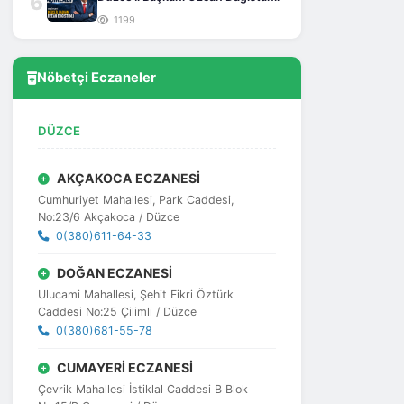
6
1199
Nöbetçi Eczaneler
DÜZCE
AKÇAKOCA ECZANESİ
Cumhuriyet Mahallesi, Park Caddesi,
No:23/6 Akçakoca / Düzce
0(380)611-64-33
DOĞAN ECZANESİ
Ulucami Mahallesi, Şehit Fikri Öztürk
Caddesi No:25 Çilimli / Düzce
0(380)681-55-78
CUMAYERİ ECZANESİ
Çevrik Mahallesi İstiklal Caddesi B Blok