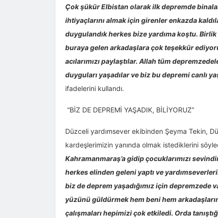
Çok şükür Elbistan olarak ilk depremde binala
ihtiyaçlarını almak için girenler enkazda kald
duygulandık herkes bize yardıma koştu. Birlik
buraya gelen arkadaşlara çok teşekkür ediyor
acılarımızı paylaştılar. Allah tüm depremzedele
duyguları yaşadılar ve biz bu depremi canlı yaş
ifadelerini kullandı.
“BİZ DE DEPREMİ YAŞADIK, BİLİYORUZ”
Düzceli yardımsever ekibinden Şeyma Tekin, Düz
kardeşlerimizin yanında olmak istediklerini söyle
Kahramanmaraş’a gidip çocuklarımızı sevindirm
herkes elinden geleni yaptı ve yardımseverler
biz de deprem yaşadığımız için depremzede va
yüzünü güldürmek hem beni hem arkadaşlarımı 
çalışmaları hepimizi çok etkiledi. Orda tanıştığ