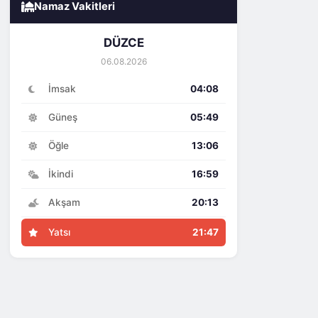
Namaz Vakitleri
DÜZCE
06.08.2026
İmsak
04:08
Güneş
05:49
Öğle
13:06
İkindi
16:59
Akşam
20:13
Yatsı
21:47