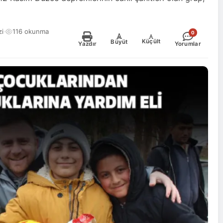
i
·
116 okunma
0
-
+
Küçült
Büyüt
Yazdır
Yorumlar