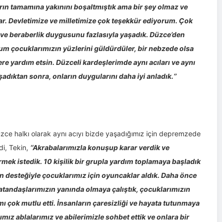
rın tamamına yakınını boşaltmıştık ama bir şey olmaz ve
ılar. Devletimize ve milletimize çok teşekkür ediyorum. Çok
 ve beraberlik duygusunu fazlasıyla yaşadık. Düzce’den
um çocuklarımızın yüzlerini güldürdüler, bir nebzede olsa
re yardım etsin. Düzceli kardeşlerimde aynı acıları ve aynı
adıktan sonra, onların duygularını daha iyi anladık.‘’
ce halkı olarak aynı acıyı bizde yaşadığımız için depremzede
di, Tekin,
‘‘Akrabalarımızla konuşup karar verdik ve
ek istedik. 10 kişilik bir grupla yardım toplamaya başladık
in desteğiyle çocuklarımız için oyuncaklar aldık. Daha önce
tandaşlarımızın yanında olmaya çalıştık, çocuklarımızın
çok mutlu etti. İnsanların çaresizliği ve hayata tutunmaya
ımız ablalarımız ve abilerimizle sohbet ettik ve onlara bir