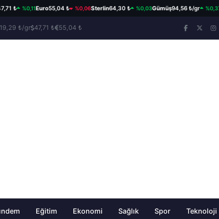
%0,11
%0,06
%0,03
%0,37
 ₺
Euro
55,04 ₺
Sterlin
64,30 ₺
Gümüş
94,56 ₺/gr
Eth
19,29 ₺/gr
47,71 ₺
55,04 ₺
ündem
Eğitim
Ekonomi
Sağlık
Spor
Teknoloji