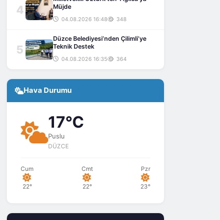
4
Müjde
04.08.2026 16:48
348
Düzce Belediyesi’nden Çilimli’ye
5
Teknik Destek
04.08.2026 16:35
364
Hava Durumu
17°C
Puslu
DÜZCE
Cum
Cmt
Pzr
22°
22°
23°