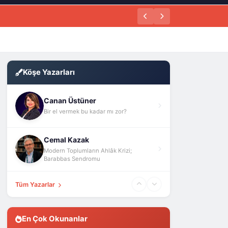
Köşe Yazarları
Canan Üstüner
Bir el vermek bu kadar mı zor?
Cemal Kazak
Modern Toplumların Ahlâk Krizi;
Barabbas Sendromu
Tüm Yazarlar
En Çok Okunanlar