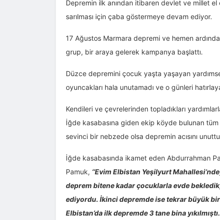
Depremin ilk anından itibaren devlet ve millet e
sarılması için çaba göstermeye devam ediyor.
17 Ağustos Marmara depremi ve hemen ardından 
grup, bir araya gelerek kampanya başlattı.
Düzce depremini çocuk yaşta yaşayan yardımseve
oyuncakları hala unutamadı ve o günleri hatırlaya
Kendileri ve çevrelerinden topladıkları yardımlar
İğde kasabasına giden ekip köyde bulunan tüm ç
sevinci bir nebzede olsa depremin acısını unuttu
İğde kasabasında ikamet eden Abdurrahman Pamuk
Pamuk,
‘‘Evim Elbistan Yeşilyurt Mahallesi’nd
deprem bitene kadar çocuklarla evde bekledik,
ediyordu. İkinci depremde ise tekrar büyük bir 
Elbistan’da ilk depremde 3 tane bina yıkılmıştı.