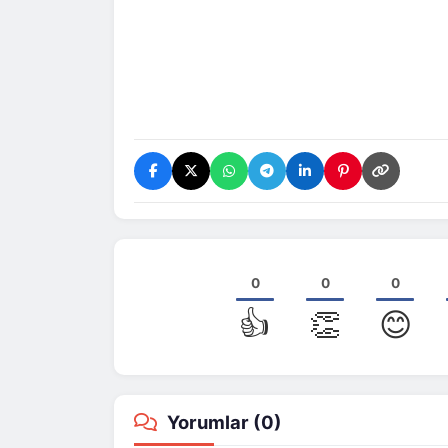
0
0
0
👍
👏
😊
Yorumlar (
0
)