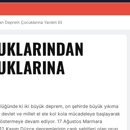
n Deprem Çocuklarına Yardım Eli
UKLARINDAN
UKLARINA
lüğünde ki iki büyük deprem, on şehirde büyük yıkıma
 devlet ve millet el ele kol kola mücadeleye başlayarak
a göstermeye devam ediyor. 17 Ağustos Marmara
 Kasım Düzce depremlerinin canlı şahitleri olan grup,