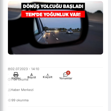
02.07.2023 - 14:10
0
·
-
+
Küçült
Büyüt
Yazdır
Yorumlar
1 dk okuma
·
Haber Merkezi
·
99 okunma