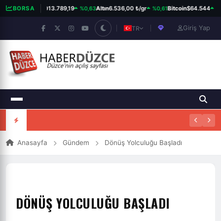
%0,63
%0,61
%0
BORSA
BIST 100
13.789,19
Altın
6.536,00 ₺/gr
Bitcoin
$64.544
Giriş Yap
TR
Anasayfa
Gündem
Dönüş Yolculuğu Başladı
DÖNÜŞ YOLCULUĞU BAŞLADI