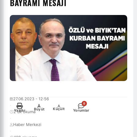
BAYRAMI MESAJI
27.06.2023 - 12:56
0
·
-
+
Küçült
Büyüt
Yazdır
Yorumlar
2 dk okuma
·
Haber Merkezi
·