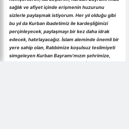
sağlık ve afiyet içinde erişmenin huzurunu
sizlerle paylaşmak istiyorum. Her yıl olduğu gibi
bu yıl da Kurban ibadetimiz ile kardeşliğimizi
perçinleyecek, paylaşmayı bir kez daha idrak
edecek, hatırlayacağız. İslam aleminde önemli bir
yere sahip olan, Rabbimize koşulsuz teslimiyeti
simgeleyen Kurban Bayramı’mızın şehrimize,
ülkemize, Aziz Milet’imize ve tüm İslam alemine
hayırlar getirmesini diliyorum. Öncelikle yine bu
yıl ilimizden de kutsal topraklara giderek Hac
vazifesini ifa eden din kardeşlerimizin
ibadetlerinin kabul edilmesini niyaz ederek, şehit
aileleri başta olmak üzere siz kıymetli
hemşerilerimin ve tüm İslam aleminin Kurban
Bayramı’nı tebrik ediyorum. Rabbimiz Kurban
ibadetimizi ve ettiğimiz tüm duaları kabul etsin