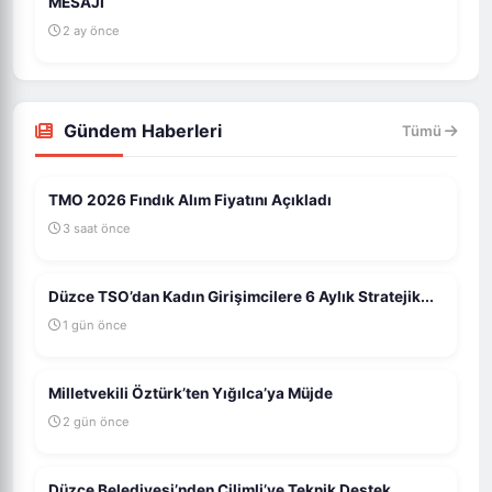
MESAJI
2 ay önce
Gündem Haberleri
Tümü
TMO 2026 Fındık Alım Fiyatını Açıkladı
3 saat önce
Düzce TSO’dan Kadın Girişimcilere 6 Aylık Stratejik...
1 gün önce
Milletvekili Öztürk’ten Yığılca’ya Müjde
2 gün önce
Düzce Belediyesi’nden Çilimli’ye Teknik Destek