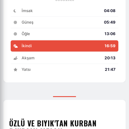
İmsak
04:08
Güneş
05:49
Öğle
13:06
İkindi
16:59
Akşam
20:13
Yatsı
21:47
ÖZLÜ VE BIYIK'TAN KURBAN