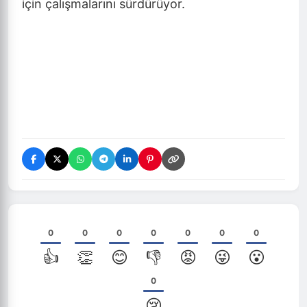
için çalışmalarını sürdürüyor.
0
0
0
0
0
0
0
👍
👏
😊
👎
😡
😜
😮
0
😢