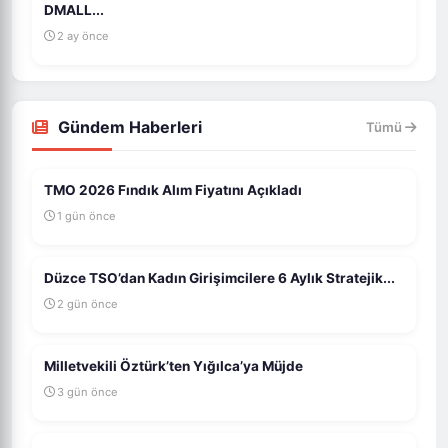
DMALL...
2 ay önce
Gündem Haberleri
Tümü
TMO 2026 Fındık Alım Fiyatını Açıkladı
1 gün önce
Düzce TSO’dan Kadın Girişimcilere 6 Aylık Stratejik...
2 gün önce
Milletvekili Öztürk’ten Yığılca’ya Müjde
3 gün önce