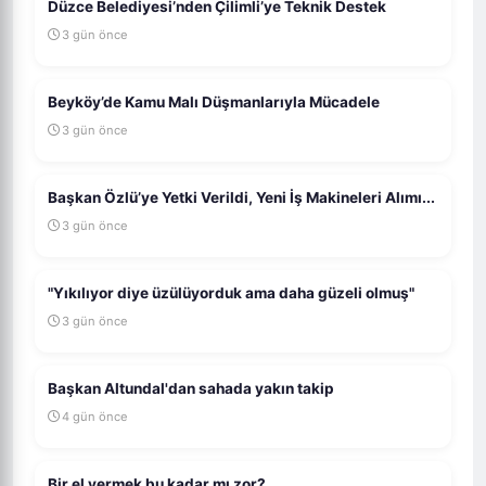
Düzce Belediyesi’nden Çilimli’ye Teknik Destek
3 gün önce
Beyköy’de Kamu Malı Düşmanlarıyla Mücadele
3 gün önce
Başkan Özlü’ye Yetki Verildi, Yeni İş Makineleri Alımı...
3 gün önce
"Yıkılıyor diye üzülüyorduk ama daha güzeli olmuş"
3 gün önce
Başkan Altundal'dan sahada yakın takip
4 gün önce
Bir el vermek bu kadar mı zor?