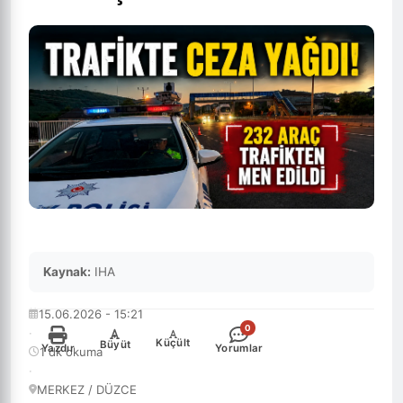
Kaynak:
IHA
15.06.2026 - 15:21
0
·
-
+
Küçült
Büyüt
Yazdır
Yorumlar
1 dk okuma
·
MERKEZ / DÜZCE