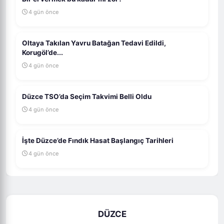
4 gün önce
Oltaya Takılan Yavru Batağan Tedavi Edildi,
Korugöl’de...
4 gün önce
Düzce TSO’da Seçim Takvimi Belli Oldu
4 gün önce
İşte Düzce’de Fındık Hasat Başlangıç Tarihleri
4 gün önce
DÜZCE