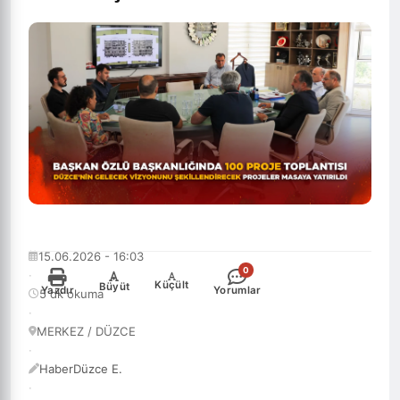
15.06.2026 - 16:03
0
·
-
+
Küçült
Büyüt
Yazdır
Yorumlar
5 dk okuma
·
MERKEZ / DÜZCE
·
HaberDüzce E.
·