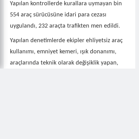
Yapılan kontrollerde kurallara uymayan bin
554 araç sürücüsüne idari para cezası
uygulandı, 232 araçta trafikten men edildi.
Yapılan denetimlerde ekipler ehliyetsiz araç
kullanımı, emniyet kemeri, ışık donanımı,
araçlarında teknik olarak değişiklik yapan,
kırmızı ışık ihlali, hız kurallarına uymayan ve
yaya geçitlerinde yayalara yol vermeyen ve
araç kullanırken cep telefonu kullanan
sürücülere yönelik denetimler yaparken
denetimlerin artacağı bildirdi.