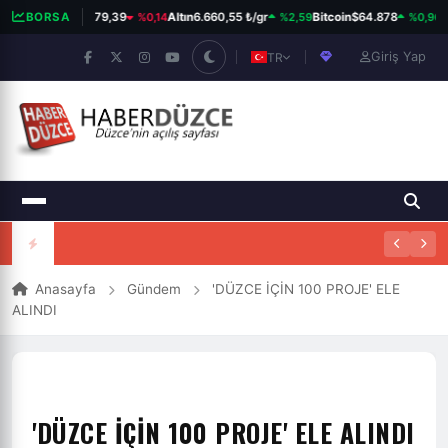
%0,14
%2,59
%0,96
BIST 100
BORSA
13.779,39
Altın
6.660,55 ₺/gr
Bitcoin
$64.878
Do
Giriş Yap
TR
Anasayfa
Gündem
'DÜZCE İÇİN 100 PROJE' ELE
ALINDI
'DÜZCE İÇİN 100 PROJE' ELE ALINDI