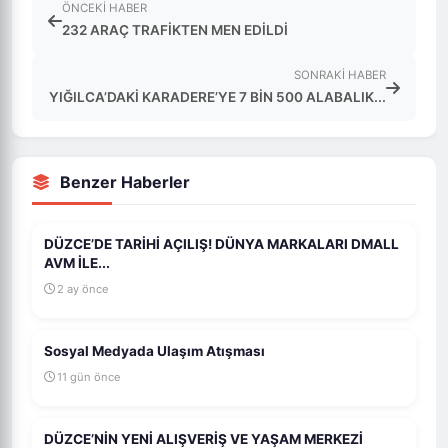
ÖNCEKI HABER
232 ARAÇ TRAFİKTEN MEN EDİLDİ
SONRAKI HABER
YIĞILCA’DAKİ KARADERE’YE 7 BİN 500 ALABALIK...
Benzer Haberler
DÜZCE’DE TARİHİ AÇILIŞ! DÜNYA MARKALARI DMALL
AVM İLE...
2 ay önce
Sosyal Medyada Ulaşım Atışması
11 gün önce
DÜZCE’NİN YENİ ALIŞVERİŞ VE YAŞAM MERKEZİ