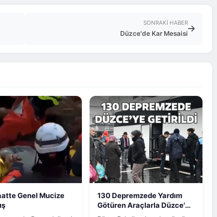
SONRAKI HABER
Düzce'de Kar Mesaisi
aatte Genel Mucize
130 Depremzede Yardım
uş
Götüren Araçlarla Düzce'ye
Getirildi