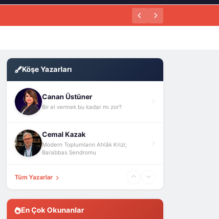
Köşe Yazarları
Canan Üstüner
Bir el vermek bu kadar mı zor?
Cemal Kazak
Modern Toplumların Ahlâk Krizi;
Barabbas Sendromu
Tüm Yazarlar
En Çok Okunanlar