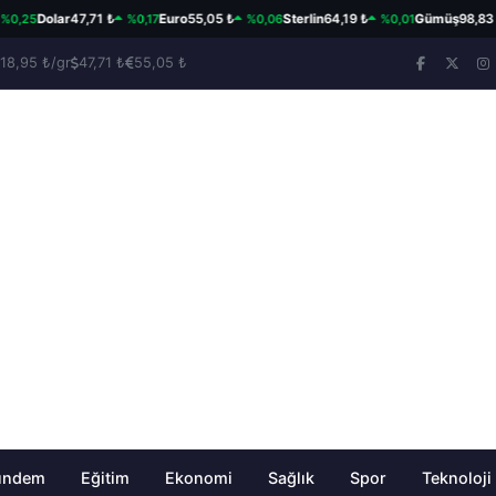
5
%0,17
%0,06
%0,01
Dolar
47,71 ₺
Euro
55,05 ₺
Sterlin
64,19 ₺
Gümüş
98,83 ₺/gr
18,95 ₺/gr
47,71 ₺
55,05 ₺
ündem
Eğitim
Ekonomi
Sağlık
Spor
Teknoloji