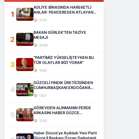
ADLİYE BİNASINDA HAREKETLİ
1
ANLAR: PENCEREDEN ATLAYAN
ADAM HAYATINI KAYBETTİ
2175
BAKAN GÜRLEK'TEN TAZİYE
2
MESAJI
2040
"PARTİMİZ YÜKSELİŞTEYKEN BU
3
TÜR OLAYLAR BİZİ YORAR"
1562
DÜZCELİ FINDIK ÜRETİCİSİNDEN
4
CUMHURBAŞKANI ERDOĞAN’A
SESLENİŞ
1321
GÖREVDEN ALINMANIN PERDE
5
ARKASINI HABER DÜZCE
AÇIKLIYOR
1240
Haber Düzce'ye Açıkladı Yeni Parti
Düzce İl Başkanı Özcan Dağıstanlı