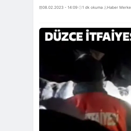
08.02.2023 - 14:09
·
1 dk okuma
·
Haber Merke