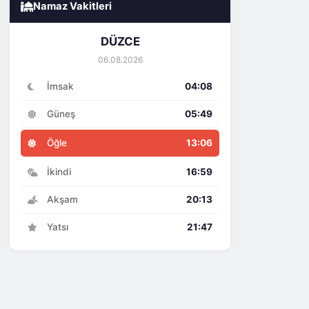
Namaz Vakitleri
DÜZCE
06.08.2026
İmsak
04:08
Güneş
05:49
Öğle
13:06
İkindi
16:59
Akşam
20:13
Yatsı
21:47