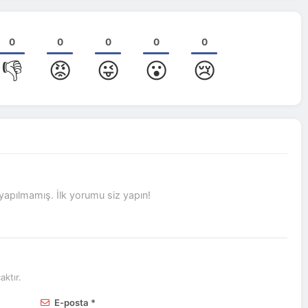
0
0
0
0
0
👎
😡
😜
😮
😢
pılmamış. İlk yorumu siz yapın!
ktır.
E-posta *