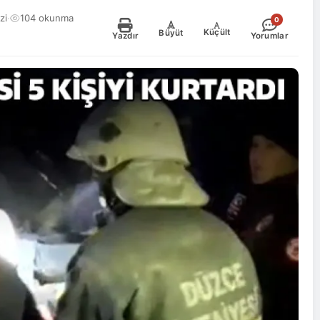
zi
·
104 okunma
0
-
+
Küçült
Büyüt
Yazdır
Yorumlar