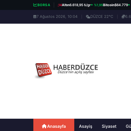
%0,14
%1,95
%0,2
BIST 100
13.780,11
BORSA
Altın
6.618,95 ₺/gr
Bitcoin
$64.779
7 Ağustos 2026, 10:04
DÜZCE 22°C
6.6
Anasayfa
Asayiş
Siyaset
G