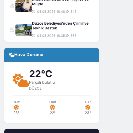
4
Müjde
04.08.2026 16:48
348
Düzce Belediyesi’nden Çilimli’ye
5
Teknik Destek
04.08.2026 16:35
365
Hava Durumu
22°C
Parçalı bulutlu
DÜZCE
Cum
Cmt
Pzr
23°
22°
23°