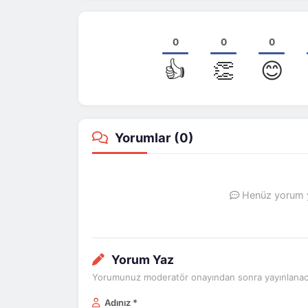
0
0
0
👍
👏
😊
Yorumlar (
0
)
Henüz yorum ya
Yorum Yaz
Yorumunuz moderatör onayından sonra yayınlanaca
Adınız *