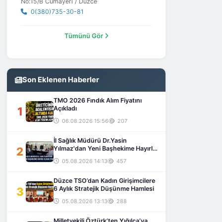
No:15/B Cumayeri / Düzce
0(380)735-30-81
Tümünü Gör
Son Eklenen Haberler
TMO 2026 Fındık Alım Fiyatını
1
Açıkladı
06.08.2026 15:56
207
İl Sağlık Müdürü Dr.Yasin
2
Yılmaz'dan Yeni Başhekime Hayırlı
Olsun Ziyareti
05.08.2026 14:13
457
Düzce TSO’dan Kadın Girişimcilere
3
6 Aylık Stratejik Düşünme Hamlesi
05.08.2026 13:13
288
Milletvekili Öztürk’ten Yığılca’ya