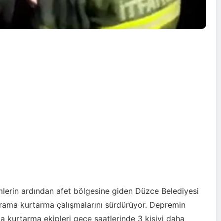
erin ardından afet bölgesine giden Düzce Belediyesi
 arama kurtarma çalışmalarını sürdürüyor. Depremin
a kurtarma ekipleri gece saatlerinde 3 kişiyi daha