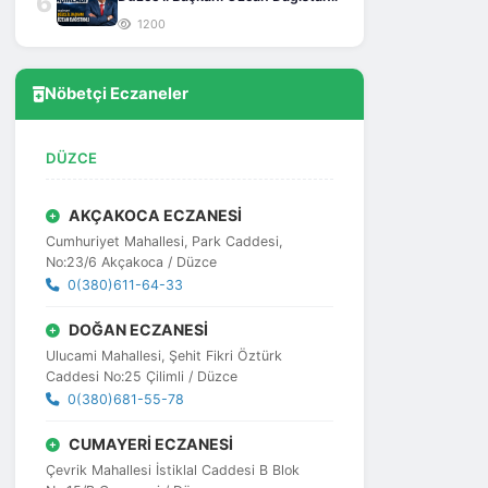
6
1200
Nöbetçi Eczaneler
DÜZCE
AKÇAKOCA ECZANESİ
Cumhuriyet Mahallesi, Park Caddesi,
No:23/6 Akçakoca / Düzce
0(380)611-64-33
DOĞAN ECZANESİ
Ulucami Mahallesi, Şehit Fikri Öztürk
Caddesi No:25 Çilimli / Düzce
0(380)681-55-78
CUMAYERİ ECZANESİ
Çevrik Mahallesi İstiklal Caddesi B Blok