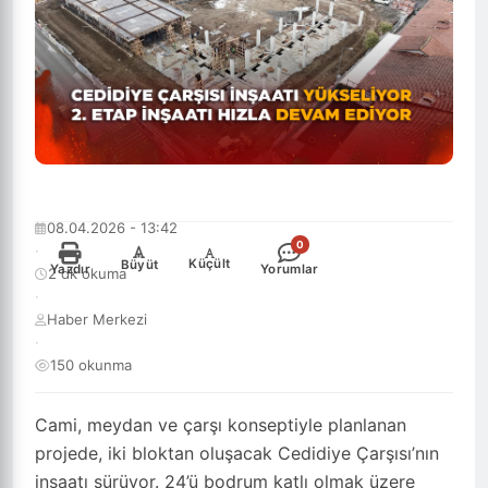
08.04.2026 - 13:42
0
·
-
+
Küçült
Büyüt
Yazdır
Yorumlar
2 dk okuma
·
Haber Merkezi
·
150 okunma
Cami, meydan ve çarşı konseptiyle planlanan
projede, iki bloktan oluşacak Cedidiye Çarşısı’nın
inşaatı sürüyor. 24’ü bodrum katlı olmak üzere