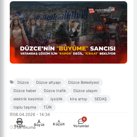
Düzce
Düzce altyapı
Düzce Belediyesi
Düzce haber
Düzce trafik
Düzce ulaşım
elektrik kesintisi
işsizlik
kira artışı
SEDAŞ
toplu taşıma
TÜİK
08.04.2026 - 14:34
0
·
-
+
Küçült
Büyüt
Yazdır
Yorumlar
3 dk okuma
·