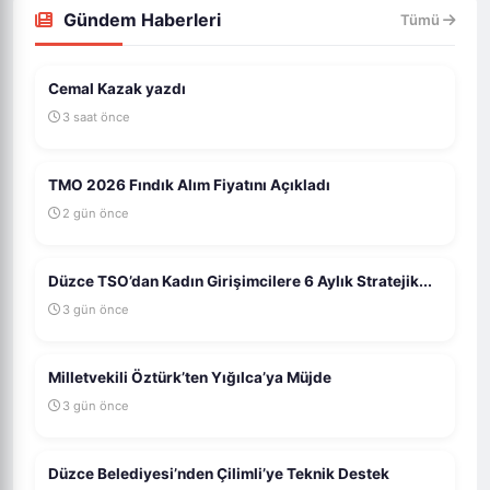
Gündem Haberleri
Tümü
Cemal Kazak yazdı
3 saat önce
TMO 2026 Fındık Alım Fiyatını Açıkladı
2 gün önce
Düzce TSO’dan Kadın Girişimcilere 6 Aylık Stratejik...
3 gün önce
Milletvekili Öztürk’ten Yığılca’ya Müjde
3 gün önce
Düzce Belediyesi’nden Çilimli’ye Teknik Destek