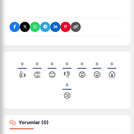
0
0
0
0
0
0
0
👍
👏
😊
👎
😡
😜
😮
0
😢
Yorumlar (
0
)