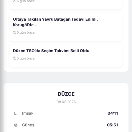
5 gün önce
Oltaya Takılan Yavru Batağan Tedavi Edildi,
Korugöl’de...
5 gün önce
Düzce TSO’da Seçim Takvimi Belli Oldu
5 gün önce
DÜZCE
08.08.2026
İmsak
04:11
Güneş
05:51