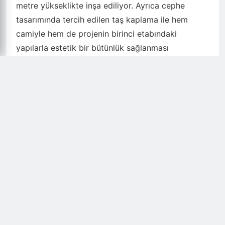
metre yükseklikte inşa ediliyor. Ayrıca cephe
tasarımında tercih edilen taş kaplama ile hem
camiyle hem de projenin birinci etabındaki
yapılarla estetik bir bütünlük sağlanması
hedefleniyor.
Düzce Belediyesi iştiraki Beltaş tarafından 5
Şubat’ta başlayan temel kazılarının ardından
gelinen son noktada; A ve B blokların bodrum
katları ile zemin kat kolon imalatları başarıyla
tamamlandı. A blokta ise zemin kat döşeme kalıp
imalatı bitirilerek bir üst aşamaya geçiş sağlandı.
Sadece üst yapı değil, projenin uzun ömürlü ve
sağlıklı bir işleyişe sahip olması için altyapı
çalışmalarına da ağırlık veriliyor. Bu doğrultuda;
blokların çevresel stabilitesini sağlayacak olan geri