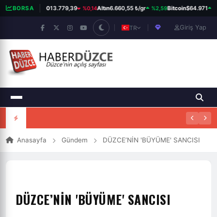
%0,14
%2,59
%0
BORSA
BIST 100
13.779,39
Altın
6.660,55 ₺/gr
Bitcoin
$64.971
Giriş Yap
TR
Anasayfa
Gündem
DÜZCE’NİN 'BÜYÜME' SANCISI
DÜZCE’NİN 'BÜYÜME' SANCISI