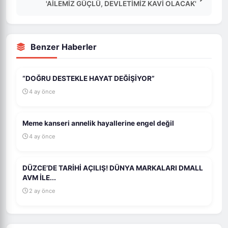
'AİLEMİZ GÜÇLÜ, DEVLETİMİZ KAVİ OLACAK'
Benzer Haberler
“DOĞRU DESTEKLE HAYAT DEĞİŞİYOR”
4 ay önce
Meme kanseri annelik hayallerine engel değil
4 ay önce
DÜZCE’DE TARİHİ AÇILIŞ! DÜNYA MARKALARI DMALL
AVM İLE...
2 ay önce