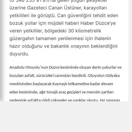
(0 546 235 91 81)’na gelen yoğun şikayetler
üzerine Gazeteci Canan Üstüner, karayolları
yetkilileri ile görüştü. Can güvenliğini tehdit eden
bozuk yollar için müjdeli haberi Haber Düzce’ye
veren yetkililer, bölgedeki 30 kilometrelik
güzergahın tamamen yenilenmesi için ihalenin
hazır olduğunu ve bakanlık onayının beklendiğini
duyurdu.
Anadolu Otoyolu’nun Düzce kesiminde oluşan derin çukurlar ve
bozulan asfalt, sürücüleri canından bezdirdi. Otoyolun Gölyaka
mevkisinden başlayarak Kaynaşlı istikametine kadar devam
eden kesiminde, ağır tonajlı araç geçişleri ve mevsim şartları
nedeniyle asfaltta ciddi çökmeler ve yarıklar oluştu. Hız sınırının
yüksek olduğu otoyolda, aniden karşılarına çıkan çukurlardan
kaçmaya çalışan sürücüler direksiyon hakimiyetini kaybetme
riskiyle karşı karşıya kalıyor.