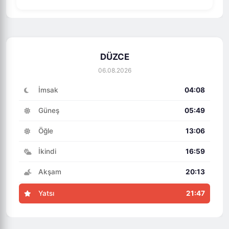
DÜZCE
06.08.2026
İmsak
04:08
Güneş
05:49
Öğle
13:06
İkindi
16:59
Akşam
20:13
Yatsı
21:47