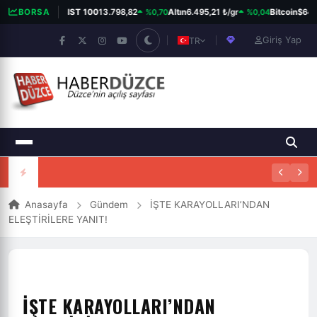
%0,70
%0,04
BORSA
BIST 100
13.798,82
Altın
6.495,21 ₺/gr
Bitcoin
$64.3
Giriş Yap
TR
Anasayfa
Gündem
İŞTE KARAYOLLARI’NDAN
ELEŞTİRİLERE YANIT!
İŞTE KARAYOLLARI’NDAN