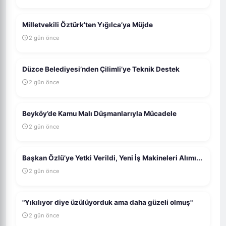
Milletvekili Öztürk’ten Yığılca’ya Müjde
2 gün önce
Düzce Belediyesi’nden Çilimli’ye Teknik Destek
2 gün önce
Beyköy’de Kamu Malı Düşmanlarıyla Mücadele
2 gün önce
Başkan Özlü’ye Yetki Verildi, Yeni İş Makineleri Alımı...
2 gün önce
"Yıkılıyor diye üzülüyorduk ama daha güzeli olmuş"
2 gün önce