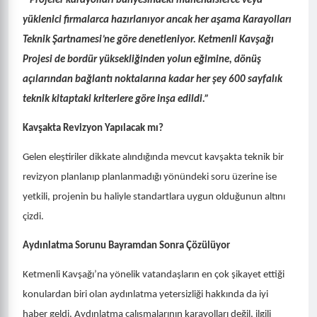
“Projeler karayolları bünyesindeki mühendislerce veya
yüklenici firmalarca hazırlanıyor ancak her aşama Karayolları
Teknik Şartnamesi’ne göre denetleniyor. Ketmenli Kavşağı
Projesi de bordür yüksekliğinden yolun eğimine, dönüş
açılarından bağlantı noktalarına kadar her şey 600 sayfalık
teknik kitaptaki kriterlere göre inşa edildi.”
Kavşakta Revizyon Yapılacak mı?
Gelen eleştiriler dikkate alındığında mevcut kavşakta teknik bir
revizyon planlanıp planlanmadığı yönündeki soru üzerine ise
yetkili, projenin bu haliyle standartlara uygun olduğunun altını
çizdi.
Aydınlatma Sorunu Bayramdan Sonra Çözülüyor
Ketmenli Kavşağı’na yönelik vatandaşların en çok şikayet ettiği
konulardan biri olan aydınlatma yetersizliği hakkında da iyi
haber geldi. Aydınlatma çalışmalarının karayolları değil, ilgili