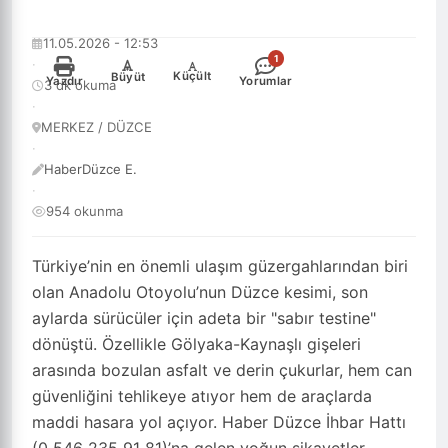
11.05.2026 - 12:53
1
·
-
+
Küçült
Büyüt
Yazdır
Yorumlar
3 dk okuma
·
MERKEZ / DÜZCE
·
HaberDüzce E.
·
954 okunma
Türkiye’nin en önemli ulaşım güzergahlarından biri
olan Anadolu Otoyolu’nun Düzce kesimi, son
aylarda sürücüler için adeta bir "sabır testine"
dönüştü. Özellikle Gölyaka-Kaynaşlı gişeleri
arasında bozulan asfalt ve derin çukurlar, hem can
güvenliğini tehlikeye atıyor hem de araçlarda
maddi hasara yol açıyor. Haber Düzce İhbar Hattı