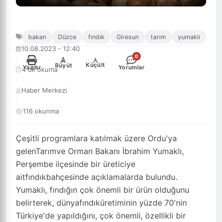
bakan
Düzce
fındık
Giresun
tarım
yumaklı
10.08.2023 - 12:40
0
·
-
+
Küçült
Büyüt
Yazdır
Yorumlar
4 dk okuma
·
Haber Merkezi
·
116 okunma
Çeşitli programlara katılmak üzere Ordu'ya
gelenTarımve Orman Bakanı İbrahim Yumaklı,
Perşembe ilçesinde bir üreticiye
aitfındıkbahçesinde açıklamalarda bulundu.
Yumaklı, fındığın çok önemli bir ürün olduğunu
belirterek, dünyafındıküretiminin yüzde 70'nin
Türkiye'de yapıldığını, çok önemli, özellikli bir