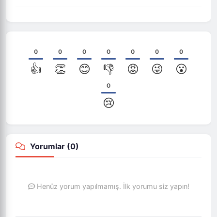
0
0
0
0
0
0
0
👍
👏
😊
👎
😡
😜
😮
0
😢
Yorumlar (
0
)
Henüz yorum yapılmamış. İlk yorumu siz yapın!