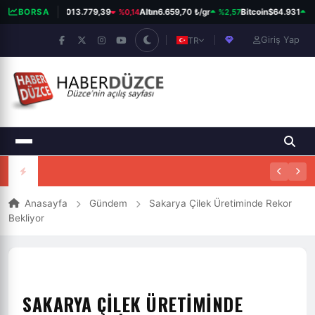
%0,14
%2,57
%0
BORSA
BIST 100
13.779,39
Altın
6.659,70 ₺/gr
Bitcoin
$64.931
Giriş Yap
TR
Anasayfa
Gündem
Sakarya Çilek Üretiminde Rekor
Bekliyor
SAKARYA ÇILEK ÜRETIMINDE