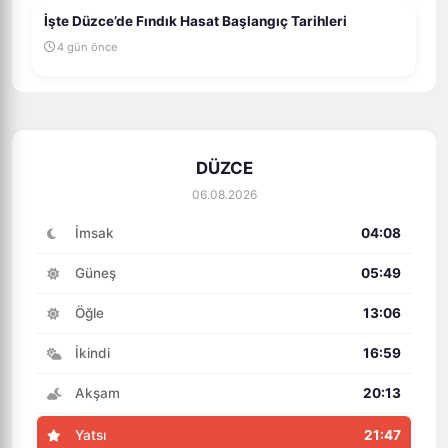
İşte Düzce’de Fındık Hasat Başlangıç Tarihleri
4 gün önce
DÜZCE
06.08.2026
İmsak
04:08
Güneş
05:49
Öğle
13:06
İkindi
16:59
Akşam
20:13
Yatsı
21:47