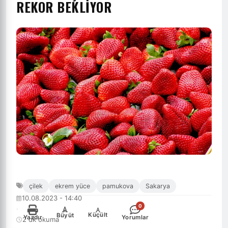
REKOR BEKLIYOR
çilek
ekrem yüce
pamukova
Sakarya
10.08.2023 - 14:40
0
·
-
+
Küçült
Büyüt
Yazdır
Yorumlar
2 dk okuma