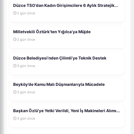
Düzce TSO’dan Kadın Girişimcilere 6 Aylık Stratejik...
2 gün önce
Milletvekili Öztürk’ten Yığılca’ya Müjde
3 gün önce
Düzce Belediyesi’nden Çilimli’ye Teknik Destek
3 gün önce
Beyköy’de Kamu Malı Düşmanlarıyla Mücadele
3 gün önce
Başkan Özlü’ye Yetki Verildi, Yeni İş Makineleri Alımı...
3 gün önce