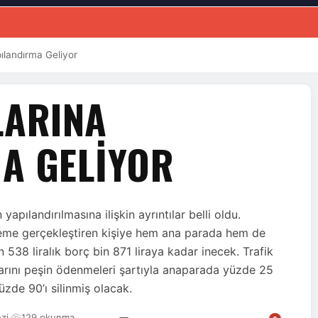
pılandırma Geliyor
LARINA
A GELIYOR
 yapılandırılmasına ilişkin ayrıntılar belli oldu.
ödeme gerçekleştiren kişiye hem ana parada hem de
 538 liralık borç bin 871 liraya kadar inecek. Trafik
arını peşin ödenmeleri şartıyla anaparada yüzde 25
üzde 90’ı silinmiş olacak.
zi
·
129 okunma