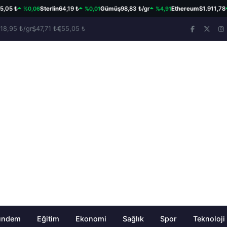
%0,06
%0,01
%4,91
%0,
 ₺
Sterlin
64,19 ₺
Gümüş
98,83 ₺/gr
Ethereum
$1.911,78
18,95 ₺/gr
47,71 ₺
55,05 ₺
ündem
Eğitim
Ekonomi
Sağlık
Spor
Teknoloji