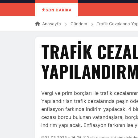
SON DAKİKA
Anasayfa
Gündem
Trafik Cezalarına Ya
TRAFIK CEZA
YAPILANDIRM
Vergi ve prim borçları ile trafik cezalarının
Yapılandırılan trafik cezalarında peşin 
enflasyon farkında indirim yapılacak. 4 bin
cezası borcu bulunan vatandaşlara, borçl
indirim yapılacak. Enflasyon farkının ise y
23.03.2023 - 16:05
·
2 dk okuma
·
Haber Merke