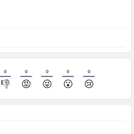
0
0
0
0
0
👎
😡
😜
😮
😢