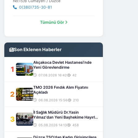
No:15/B Cumayeri / Düzce
0(380)735-30-81
Tümünü Gör
Son Eklenen Haberler
Akçakoca Devlet Hastanesi’nde
1
Yeni Görevlendirme
07.08.2026 16:42
42
TMO 2026 Fındık Alım Fiyatını
2
Açıkladı
06.08.2026 15:56
210
İl Sağlık Müdürü Dr.Yasin
3
Yılmaz'dan Yeni Başhekime Hayırlı
Olsun Ziyareti
05.08.2026 14:13
458
Düzce TSO’dan Kadın Girişimcilere