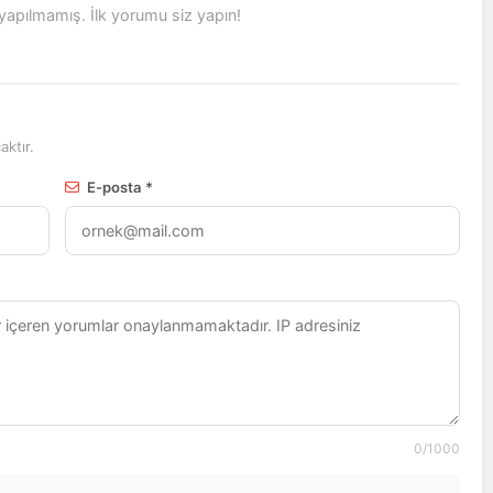
pılmamış. İlk yorumu siz yapın!
ktır.
E-posta *
0
/1000