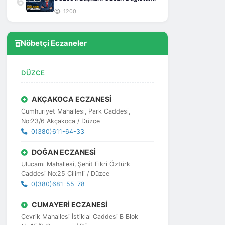
6
1200
Nöbetçi Eczaneler
DÜZCE
AKÇAKOCA ECZANESİ
Cumhuriyet Mahallesi, Park Caddesi,
No:23/6 Akçakoca / Düzce
0(380)611-64-33
DOĞAN ECZANESİ
Ulucami Mahallesi, Şehit Fikri Öztürk
Caddesi No:25 Çilimli / Düzce
0(380)681-55-78
CUMAYERİ ECZANESİ
Çevrik Mahallesi İstiklal Caddesi B Blok