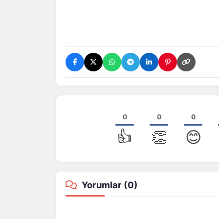
0
0
0
👍
👏
😊
Yorumlar (
0
)