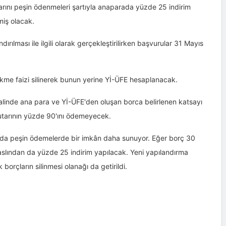
arını peşin ödenmeleri şartıyla anaparada yüzde 25 indirim
miş olacak.
ndırılması ile ilgili olarak gerçekleştirilirken başvurular 31 Mayıs
kme faizi silinerek bunun yerine Yİ-ÜFE hesaplanacak.
alinde ana para ve Yİ-ÜFE'den oluşan borca belirlenen katsayı
utarının yüzde 90'ını ödemeyecek.
arında peşin ödemelerde bir imkân daha sunuyor. Eğer borç 30
aslından da yüzde 25 indirim yapılacak. Yeni yapılandırma
orçların silinmesi olanağı da getirildi.