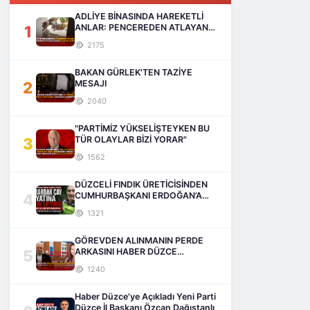
ADLİYE BİNASINDA HAREKETLİ
1
ANLAR: PENCEREDEN ATLAYAN
ADAM HAYATINI KAYBETTİ
2175
BAKAN GÜRLEK'TEN TAZİYE
2
MESAJI
2040
"PARTİMİZ YÜKSELİŞTEYKEN BU
3
TÜR OLAYLAR BİZİ YORAR"
1562
DÜZCELİ FINDIK ÜRETİCİSİNDEN
4
CUMHURBAŞKANI ERDOĞAN’A
SESLENİŞ
1321
GÖREVDEN ALINMANIN PERDE
5
ARKASINI HABER DÜZCE
AÇIKLIYOR
1240
Haber Düzce'ye Açıkladı Yeni Parti
Düzce İl Başkanı Özcan Dağıstanlı