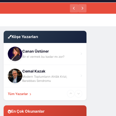
Köşe Yazarları
Canan Üstüner
Bir el vermek bu kadar mı zor?
Cemal Kazak
Modern Toplumların Ahlâk Krizi;
Barabbas Sendromu
Tüm Yazarlar
En Çok Okunanlar