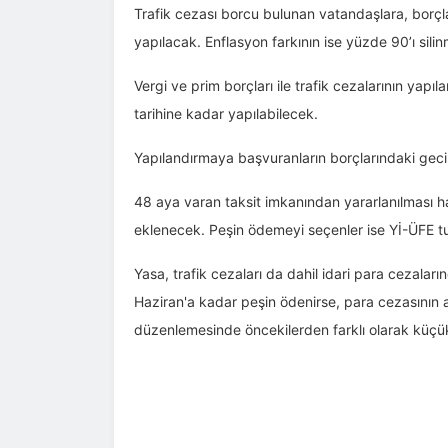
Trafik cezası borcu bulunan vatandaşlara, borçl
yapılacak. Enflasyon farkının ise yüzde 90’ı silin
Vergi ve prim borçları ile trafik cezalarının yapıla
tarihine kadar yapılabilecek.
Yapılandırmaya başvuranların borçlarındaki geci
48 aya varan taksit imkanından yararlanılması h
eklenecek. Peşin ödemeyi seçenler ise Yİ-ÜFE t
Yasa, trafik cezaları da dahil idari para cezal
Haziran'a kadar peşin ödenirse, para cezasının 
düzenlemesinde öncekilerden farklı olarak küçük b