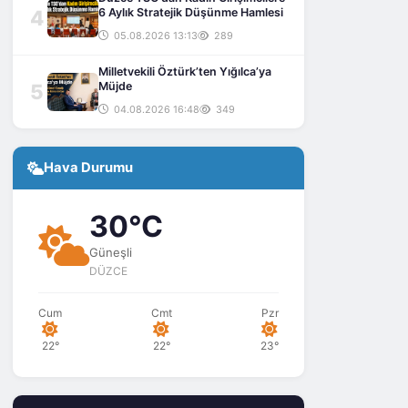
4
6 Aylık Stratejik Düşünme Hamlesi
05.08.2026 13:13
289
Milletvekili Öztürk’ten Yığılca’ya
5
Müjde
04.08.2026 16:48
349
Hava Durumu
30°C
Güneşli
DÜZCE
Cum
Cmt
Pzr
22°
22°
23°