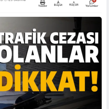
0
-
+
Küçült
Büyüt
Yazdır
Yorumlar