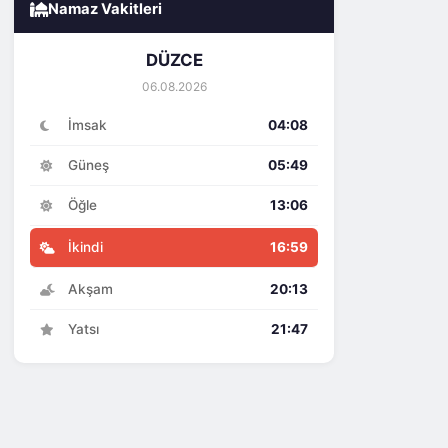
Namaz Vakitleri
DÜZCE
06.08.2026
İmsak
04:08
Güneş
05:49
Öğle
13:06
İkindi
16:59
Akşam
20:13
Yatsı
21:47